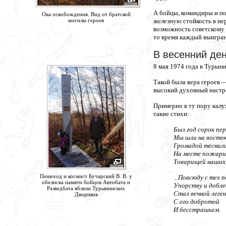
А бойцы, командиры и по
Ока освобождения. Вид от братской
могилы героев
железную стойкость в не
возможность советскому 
то время каждый выигран
В весенний ден
8 мая 1974 года в Турын
Такой была вера героев —
высокий духовный настро
Примерно в ту пору калу
такие стихи:
Был год сорок пе
Мы шли на восток
Громадой теснили
На месте пожарищ
Товарищей наших
Пешеход и космист Бучарский В. В. у
...Повсюду с тех 
обелиска памяти бойцов Автобата и
Упорству и добле
Разведбата вблизи Турынинских
Стал вечной леге
Двориков
С его добротой
И бесстрашьем.