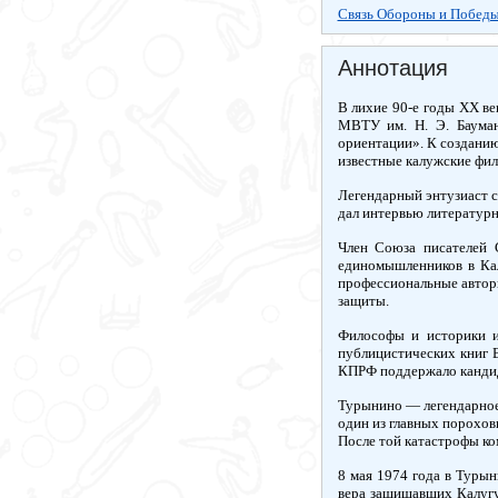
Связь Обороны и Победы
Аннотация
В лихие 90-е годы XX ве
МВТУ им. Н. Э. Бауман
ориентации». К создани
известные калужские фил
Легендарный энтузиаст с
дал интервью литературн
Член Союза писателей 
единомышленников в Кал
профессиональные авторы
защиты.
Философы и историки и
публицистических книг 
КПРФ поддержало кандид
Турынино — легендарное 
один из главных порохов
После той катастрофы ко
8 мая 1974 года в Турын
вера защищавших Калугу 