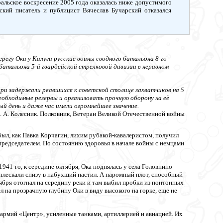
ральское воскресение 2005 года оказалась ниже допустимого
кий писатель и публицист Вячеслав Бучарский отказался
егу Оки у Калуги русские воины сводного батальона 8-го
батальона 5-й гвардейской стрелковой дивизии в неравном
 задержали рвавшихся к советской столице захватчиков на 5
обходимые резервы и организовать прочную оборону на её
й день и даже час имели огромнейшее значение.
. А. Колесник. Полковник, Ветеран Великой Отечественной войны
ыл, как Павка Корчагин, лихим рубакой-кавалеристом, получил
 председателем. По состоянию здоровья в начале войны с немцами
941-го, к середине октября, Ока поднялась у села Головнино
плескали снизу в набухший настил. А паромный плот, способный
бря отогнал на середину реки и там выбил пробки из понтонных
 на прозрачную глубину Оки в виду высокого на горке, еще не
 армий «Центр», усиленные танками, артиллерией и авиацией. Их