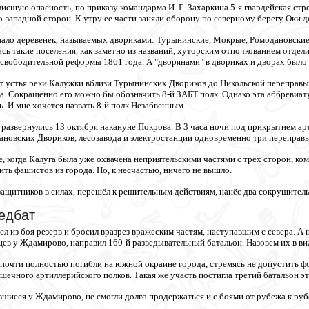
сшую опасность, по приказу командарма И. Г. Захаркина 5-я гвардейская стре
ро-западной сторон. К утру ее части заняли оборону по северному берегу Оки
мало деревенек, называемых двориками: Турынинские, Мокрые, Ромодановские
ь такие поселения, как заметно из названий, хуторским отпочкованием отдел
освободительной реформы 1861 года. А "дворянами" в двориках и дворах было
от устья реки Калужки вблизи Турынинских Двориков до Никольской переправы,
а. Сокращённо его можно бы обозначить 8-й ЗАБТ полк. Однако эта аббревиат
ь. И мне хочется назвать 8-й полк Незабвенным.
развернулись 13 октября накануне Покрова. В 3 часа ночи под прикрытием а
ановских Двориков, лесозавода и электростанции одновременно три переправы
, когда Калуга была уже охвачена неприятельскими частями с трех сторон, ко
ть фашистов из города. Но, к несчастью, ничего не вышло.
 защитников в силах, перешёл к решительным действиям, нанёс два сокрушител
едбат
 из боя резерв и бросил вразрез вражеским частям, наступавшим с севера. А 
ев у Ждамирово, направил 160-й разведывательный батальон. Назовем их в вид
почти полностью погибли на южной окраине города, стремясь не допустить фо
шечного артиллерийского полков. Такая же участь постигла третий батальон эт
авшиеся у Ждамирово, не смогли долго продержаться и с боями от рубежа к ру