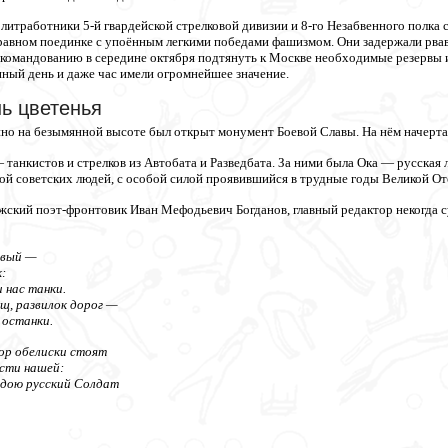
литработники 5-й гвардейской стрелковой дивизии и 8-го Незабвенного полка 
равном поединке с упоённым легкими победами фашизмом. Они задержали рвавши
командованию в середине октября подтянуть к Москве необходимые резервы и
ный день и даже час имели огромнейшее значение.
ь цветенья
ино на безымянной высоте был открыт монумент Боевой Славы. На нём начертан
 танкистов и стрелков из Автобата и Разведбата. За ними была Ока — русская
й советских людей, с особой силой проявившийся в трудные годы Великой От
жский поэт-фронтовик Иван Мефодьевич Богданов, главный редактор некогда 
рвый —
:
 нас танки.
, развилок дорог —
 останки.
пор обелиски стоят
сти нашей:
ндою русский Солдат