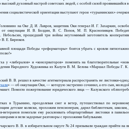
высокий духовный настрой советских людей, с особой силой проявившийся в
оения социалистической ориентации выступают герои «турынинских» очерков 
Головнино на Оке Д. И. Лавров, защитник Оки генерал И. Г. Захаркин, освоб
 от оккупации И. В. Болдин, В. С. Попов, М. П. Краснопивцев. Победи
А. Небольсин, прошедший три войны неутомимый заготовитель кооператив
В. Е. Бирюков.
лавной площади Победы «реформаторы» боятся убрать с кровли пятиэтажног
ителю!»
уха у «либералов» и «консерваторов» поменять на благотворительные «н
дения Народного Художника из Калуги В. М. Белова «Маршал Победы Г. К.
ский В. В. решил в качестве агитматериала распространять не листовки-одн
ечали
» — об оккупации Оки, — которую экстренно сочинил, а его сын, молодо
-макет. Помогло пожертвование юридического лица — Калужского облпотребс
тках в Турынино, преодолевая снег и ветер, путешествовал по неровном
ющим детские коляски, прохожим пенсионерам, дарил библиотекам, школам, д
ов-ветеранов помогали ему расклеивать общепартийные листовки в павильо
шюрами и вели задорные разговоры с прохожими бабульками.
чарского В. В. в избирательном округе № 24 призывали граждан прийти на