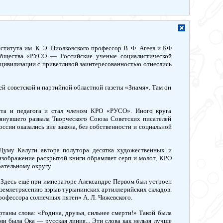
титута им. К. Э. Циолковского профессор В. Ф. Агеев и КФ
общества «РУСО — Российские ученые социалистической
цивилизации с приветливой заинтересованностью отнеслись
й советской и партийной областной газеты «Знамя». Там он
та и педагога и стал членом КРО «РУСО». Иного круга
янувшего развала Творческого Союза Советских писателей
сии оказались вне закона, без собственности и социальной
уму Калуги автора полутора десятка художественных и
изображение раскрытой книги обрамляет серп и молот, КРО
ательному округу.
. Здесь ещё при императоре Александре Первом был устроен
 землетрясению взрыв турынинских артиллерийских складов.
рофессора солнечных пятен» А. Л. Чижевского.
таны слова: «Родина, друзья, сильнее смерти!» Такой была
и была Ока — русская линия... Эти слова как нельзя лучше