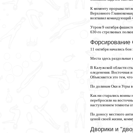
К моменту прорыва гитле
Верховного Главнокоманд
возглавил командующий 49
Утром 9 октября фашистс
630-го стрелковых полко
Форсирование 
11 октября начались бои
Места здесь раздольные
В Калужской области сты
оледенения. Восточная и
Объясняется это тем, чт
По долинам Оки и Угры в 
Как ни старались воины 
перебросили на восточны
наступлением темноты от
По доносу местного анти
ценой своей жизни, комм
Дворики и "дво