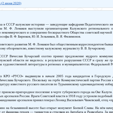
 (2 июня 2020)
ка в СССР калужские историки — заведующие кафедрами Педагогического инс
а М. Ф. Ломаков выступили организаторами Калужского регионального 
ю некоммерческого и совершенно бескорыстного Общества советской научной 
ософы В. Ф. Бирюков, Ю. И. Зельников, В. Я. Филимонов.
оветского развития М. Ф. Ломаков был общественным корреспондентом бывше
ому обозревателю, известному калужскому журналисту В. В. Бучарскому.
СССР Вячеслав Бучарский охотно принял предложение мудрого коммунис
ужской области не виделось: в результате разрушения СССР и сразу же гр
 художественной литературы в регионах и муниципалитетах Федеральной Рос
з КРО «РУСО» выдвинули в начале 2005 года кандидатом в Городскую Д
Вячеслава Бучарского. Поскольку на гербе Коммунистической партии России 
атуру известного русского писателя по Турынинскому одномандатному избир
приокско-пригородное поселение в черте губернского города на Оке Калуги
ых арсеналов России. Враги Советской власти в 1918 году устроили подобный
мандование арсеналом принял генерал Леонид Васильевич Чижевский, отец «п
ино на безымянной высоте был открыт монумент Боевой Славы. На нём начер
от фашизма героев — танкистов и стрелков из Автобата и Разведбата. За ним