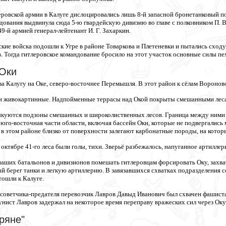
ровской армии в Калуге дислоцировались лишь 8-й запасной бронетанковый пол
ования выдвинула сюда 5-ю гвардейскую дивизию во главе с полковником П. В
-й армией генерал-лейтенант И. Г. Захаркин.
кие войска подошли к Угре в районе Товаркова и Плетеневки и пытались сходу 
в. Тогда гитлеровское командование бросило на этот участок основные силы пе
Оки
 за Калугу на Оке, северо-восточнее Перемышля. В этот район к сёлам Вороно
 и живокартинные. Надпойменные террасы над Окой покрыты смешанными леса
куются подзоны смешанных и широколиственных лесов. Граница между ними н
 юго-восточная части области, включая бассейн Оки, которые не подвергали
о в этом районе близко от поверхности залегают карбонатные породы, на кот
октябре 41-го леса были голы, тихи. Зверьё разбежалось, напуганное артилле
наших батальонов и дивизионов помешать гитлеровцам форсировать Оку, захва
й берег танки и легкую артиллерию. В завязавшихся схватках подразделения с
ошли к Калуге.
советчика-предателя перевозчик Лавров Давыд Иванович был схвачен фашистами
унист Лавров задержал на некоторое время переправу вражеских сил через Оку
ряне"