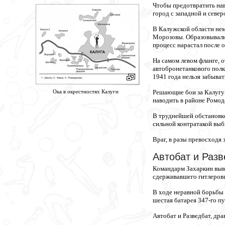
Чтобы предотвратить нави
город с западной и севе
В Калужской области не
Морозовы. Образовывалис
процесс нарастал после 
На самом левом фланге, 
автобронетанкового полк
1941 года нельзя забыват
Ока в окрестностях Калуги
Решающие бои за Калугу 
наводить в районе Ромод
В труднейшей обстановке
сильной контратакой выби
Враг, в разы превосходя
Автобат и Разв
Командарм Захаркин вывел
сдерживавшего гитлеровц
В ходе неравной борьбы 
шестая батарея 347-го пу
Автобат и Разведбат, др