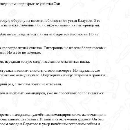
блюдением неприкрытые участки Оки.
уговую оборону на высоте поблизости от устья Калужки. Это
иры вели ожесточённый бой с окружившими их гитлеровцами.
ы затем разделаться с ними на открытой местности. Но не
а кровопролитная схватка. Гитлеровцы не жалели боеприпасов и
ми. Но и это не помогло.
и, изредили живую силу и заставили откатиться назад.
 стрелки и воины-танкисты стояли насмерть. Но падала после
ажеское кольцо тужело. Подходили к концу патроны и гранаты...
ний раз, с высоты почти не отвечали.
ов и несколько командиров, уже не способных сопротивляться.
 время он младшим пулемётным командиром столь же отчаянно и
счастливилось сбежать. И выйти из окружения удалось. Он был
овом заводе в Саратове и умер почётным ветераном войны и