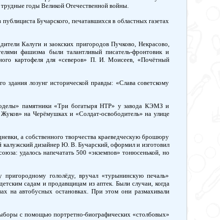
 трудные годы Великой Отечественной войны.
публициста Бучарского, печатавшихся в областных газетах
одители Калуги и заокских пригородов Пучково, Некрасово,
телями фашизма были талантливый писатель-фронтовик и
ного картофеля для «северов» П. И. Моисеев, «Почётный
о здания лозунг исторической правды: «Слава советскому
оводелы» памятники «Три богатыря НТР» у завода КЭМЗ и
 Жуков» на Черёмушках и «Солдат-освободитель» на улице
одневки, а собственного творчества краеведческую брошюру
й калужский дизайнер Ю. В. Бучарский, оформил и изготовил
оюза: удалось напечатать 500 «экземпов» тонюсенькой, но
у пригородному гололёду, вручал «турынинскую печаль»
етским садам и продавщицам из аптек. Были случаи, когда
нах на автобусных остановках. При этом они размахивали
 выборы с помощью портретно-биографических «столбовых»