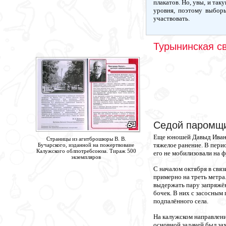
плакатов. Но, увы, и та
уровня, поэтому выборы
участвовать.
Турынинская с
Седой паромщ
Еще юношей Давыд Иванов
Страницы из агитброшюры В. В.
тяжелое ранение. В перио
Бучарского, изданной на пожертвоваие
Калужского облпотребсоюза. Тираж 500
его не мобилизовали на ф
экземпляров
С началом октября в связ
примерно на треть метра
выдержать пару запряжён
бочек. В них с засосным
подпалённого села.
На калужском направлени
основной задачей был за