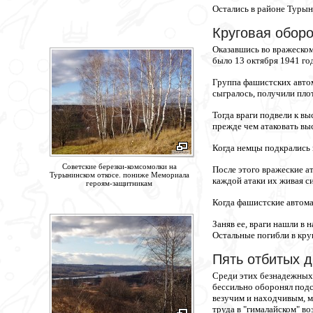
Остались в районе Турын
Круговая обор
Оказавшись во вражеском
было 13 октября 1941 го
Группа фашистских автом
сыгралось, получили пло
Тогда враги подвели к в
прежде чем атаковать выс
Когда немцы подкрались к
Советские березки-комсомолки на
После этого вражеские ат
Турынинском откосе. пониже Мемориала
каждой атаки их живая с
героям-защитникам
Когда фашистские автомат
Заняв ее, враги нашли в
Остальные погибли в кру
Пять отбитых 
Среди этих безнадежных 
бессильно оборонял подс
везучим и находчивым, м
труда в "гималайском" во