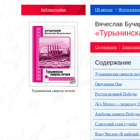
Библиография
Об авторе
|
Фотогалере
Вячеслав Буча
«Турынинск
Содержание
|
Аннотаци
Содержание
Турынинская свирель пе
Оккупация Оки
Турынинская свирель печали
Росток великой Победы
Дед Мороз — пешеход 1
Альбомы памяти Победы
Советский стаж судьбы
Влад Числов «В майский д