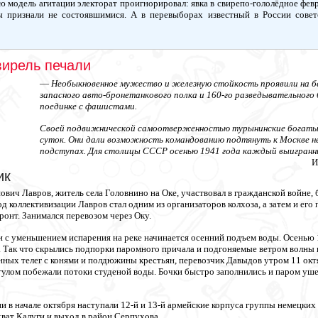
кую модель агитации электорат проигнорировал: явка в свирепо-гололёдное фев
 признали не состоявшимися. А в перевыборах известный в России советс
вирель печали
—
Необыкновенное мужество и железную стойкость проявили на бер
запасного авто-бронетанкового полка и 160-го разведывательного 
поединке с фашистами.
Своей подвижнической самоотверженностью турынинские богатыри
суток. Они дали возможность командованию подтянуть к Москве не
подступах. Для столицы СССР осенью 1941 года каждый выигранны
И
ик
ич Лавров, житель села Головнино на Оке, участвовал в гражданской войне, б
д коллективизации Лавров стал одним из организаторов колхоза, а затем и его
ронт. Занимался перевозом через Оку.
и с уменьшением испарения на реке начинается осенний подъем воды. Осенью 1
. Так что скрылись подпорки паромного причала и подгоняемые ветром волны 
ных телег с конями и полдюжины крестьян, перевозчик Давыдов утром 11 октя
 гулом побежали потоки студеной воды. Бочки быстро заполнились и паром ушел
и в начале октября наступали 12-й и 13-й армейские корпуса группы немецких
хват Калуги и выход в район Серпухова.