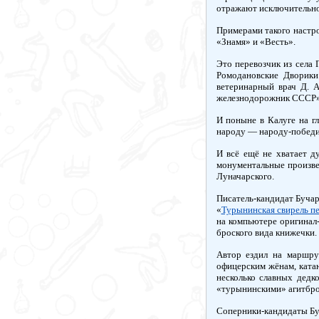
отражают исключительно 
Примерами такого настр
«Знамя» и «Весть».
Это перевозчик из села 
Ромодановские Дворики
ветеринарный врач Д. 
железнодорожник СССР» 
И поныне в Калуге на г
народу — народу-побед
И всё ещё не хватает д
монументальные произве
Луначарского.
Писатель-кандидат Бучар
«
Турынинская свирель п
на компьютере оригинал
броского вида книжечки.
Автор ездил на маршру
офицерским жёнам, ката
несколько славных дедк
«турынинскими» агитбро
Соперники-кандидаты Бу