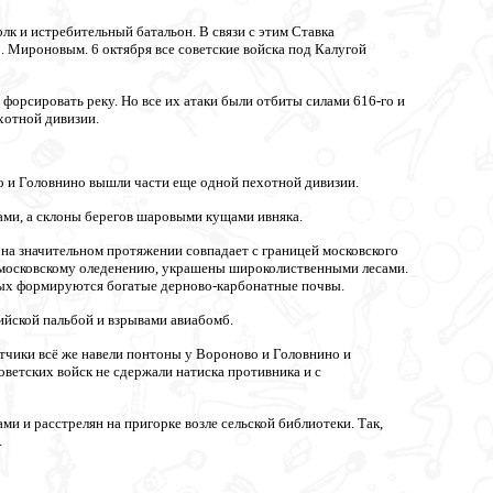
к и истребительный батальон. В связи с этим Ставка
. Мироновым. 6 октября все советские войска под Калугой
форсировать реку. Но все их атаки были отбиты силами 616-го и
хотной дивизии.
во и Головнино вышли части еще одной пехотной дивизии.
ми, а склоны берегов шаровыми кущами ивняка.
а значительном протяжении совпадает с границей московского
сь московскому оледенению, украшены широколиственными лесами.
орых формируются богатые дерново-карбонатные почвы.
рийской пальбой и взрывами авиабомб.
тчики всё же навели понтоны у Вороново и Головнино и
оветских войск не сдержали натиска противника и с
 и расстрелян на пригорке возле сельской библиотеки. Так,
.