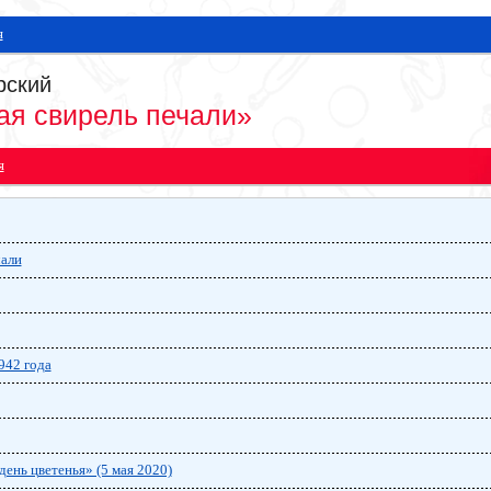
я
рский
ая свирель печали»
я
чали
942 года
ень цветенья» (5 мая 2020)