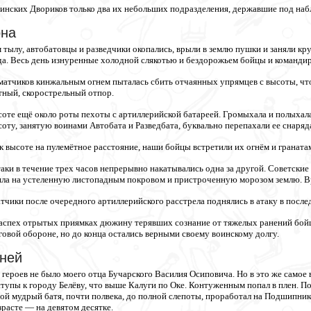
инских Двориков только два их небольших подразделения, державшие под на
она
 тылу, автобатовцы и разведчики окопались, врыли в землю пушки и заняли кр
да. Весь день изнуренные холодной слякотью и бездорожьем бойцы и команд
атчиков кинжальным огнем пыталась сбить отчаянных упрямцев с высоты, чтоб
тный, скорострельный отпор.
ысоте ещё около роты пехоты с артиллерийской батареей. Громыхала и полыхал
оту, занятую воинами Автобата и Разведбата, буквально перепахали ее снаряда
 высоте на пулемётное расстояние, наши бойцы встретили их огнём и гранатам
аки в течение трех часов непрерывно накатывались одна за другой. Советские
ила на устеленную листопадным покровом и пристроченную морозом землю. Вр
чики после очередного артиллерийского расстрела поднялись в атаку в послед
 наспех отрытых приямках дюжину терявших сознание от тяжелых ранений бойц
говой обороне, но до конца остались верными своему воинскому долгу.
дней
героев не было моего отца Бучарского Василия Осиповича. Но в это же самое
тупы к городу Белёву, что выше Калуги по Оке. Контуженным попал в плен. По
ой мудрый батя, почти полвека, до полной слепоты, проработал на Подшипник
зрасте — на девятом десятке.