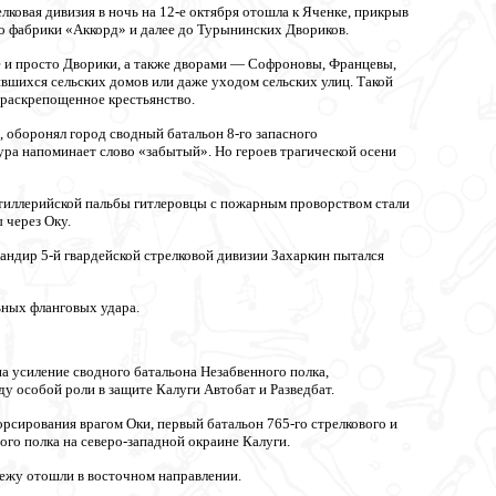
лковая дивизия в ночь на 12-е октября отошла к Яченке, прикрыв
 до фабрики «Аккорд» и далее до Турынинских Двориков.
 и просто Дворики, а также дворами — Софроновы, Францевы,
ившихся сельских домов или даже уходом сельских улиц. Такой
 раскрепощенное крестьянство.
 оборонял город сводный батальон 8-го запасного
ура напоминает слово «забытый». Но героев трагической осени
ртиллерийской пальбы гитлеровцы с пожарным проворством стали
 через Оку.
мандир 5-й гвардейской стрелковой дивизии Захаркин пытался
ьных фланговых удара.
на усиление сводного батальона Незабвенного полка,
у особой роли в защите Калуги Автобат и Разведбат.
рсирования врагом Оки, первый батальон 765-го стрелкового и
ого полка на северо-западной окраине Калуги.
бежу отошли в восточном направлении.