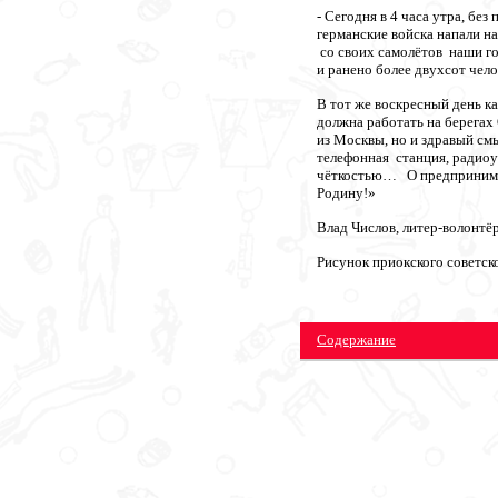
- Сегодня в 4 часа утра, бе
германские войска напали н
со своих самолётов наши г
и ранено более двухсот чел
В тот же воскресный день к
должна работать на берегах 
из Москвы, но и здравый см
телефонная станция, радио
чёткостью… О предпринимат
Родину!»
Влад Числов, литер-волонтё
Рисунок приокского советск
Содержание