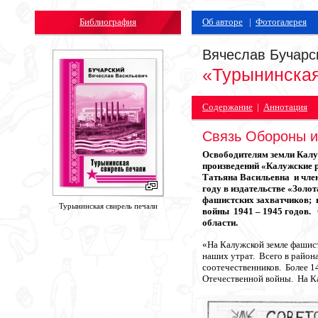
Библиография
Об авторе
|
Фотогалерея
Вячеслав Бучарс
«Турынинская
Содержание
|
Аннотация
Связь Обороны и
Освободителям земли Калу
произведений «Калужские 
Татьяна Васильевна и чле
году в издательстве «Золо
фашистских захватчиков; 
Турынинская свирель печали
войны 1941 – 1945 годов.
области.
«На Калужской земле фашист
наших утрат. Всего в район
соотечественников. Более 1
Отечественной войны. На Ка