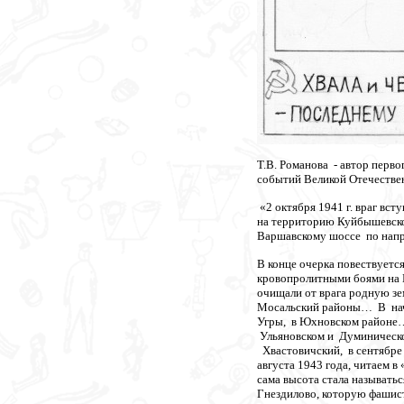
Т.В. Романова - автор перв
событий Великой Отечестве
«2 октября 1941 г. враг вс
на территорию Куйбышевског
Варшавскому шоссе по нап
В конце очерка повествует
кровопролитными боями на 
очищали от врага родную з
Мосальский районы… В нача
Угры, в Юхновском районе…
Ульяновском и Думиническо
Хвастовичский, в сентябр
августа 1943 года, читаем в
сама высота стала называт
Гнездилово, которую фашис