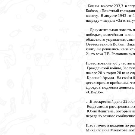
- Бои на высоте 233,3 в авг
Бобков, «Почётный граждани
высоту. В августе 1943-го 
награду – медаль «За отвагу
…Документальная повесть пр
победы», включённая в книг
областного управления связ
Отечественной Войны. Заказ
книгу не решились из-за кр
21-го века Т.В. Романова в
Повествование об участии к
Гражданской войны, Заслуж
начале 20-х годов 20 века 
Красной Армии. На своём б
детекторного приёмника, ч
Дроздов, подкопив деньжат
«СИ-235»
…В воскресный день 22 июня
Когда лампы разогрелись, 
Юрия Левитана, который из
передано важное сообщение
И вот точно в полдень по р
Михайловича Молотова, ко