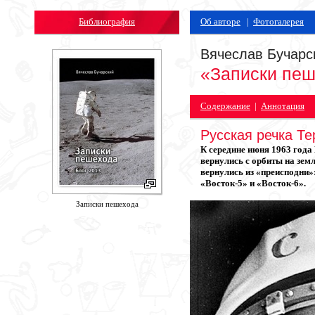
Библиография
Об авторе
|
Фотогалерея
Вячеслав Бучарс
«Записки пе
Содержание
|
Аннотация
Русская речка Те
К середине июня 1963 год
вернулись с орбиты на земл
вернулись из «преисподни»
«Восток-5» и «Восток-6».
Записки пешехода