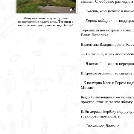
вымпел. С любовью разгладила 
—
Знаешь, хочу ребятам-пион
Монументально-скульптурное
—
Хорош подарок
, — поддерж
представление полета музы Терешки в
космическое пространство над Землей
Терешкова посмотрела в окно, 
Павла Поповича.
Валентина Владимировна, Косм
—
Ты знаешь, я так люблю дет
—
Я тоже!
.. — жарко передох
В Кремле решили, что свадьба 
...К полудню Клён и Берёза по
Москве.
Когда брачующиеся космонавты
пространстве не то что яблоку
Клён держал Берёзку под руку и
тренировочном полёте:
—
Спокойнее, Валюша...