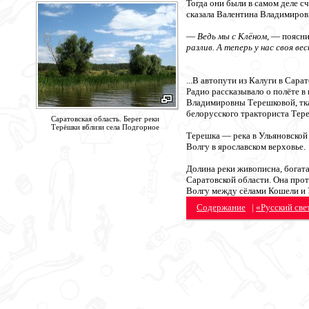
Тогда они были в самом деле с
сказала Валентина Владимировн
—
Ведь мы с Клёном
, — поясн
разлив. А теперь у нас своя ве
...В автопути из Калуги в Сар
Радио рассказывало о полёте 
Владимировны Терешковой, тка
белорусского тракториста Тер
Саратовская область. Берег реки
Терёшки вблизи села Подгорное
Терешка — река в Ульяновской 
Волгу в ярославском верховье.
Долина реки живописна, богат
Саратовской области. Она прот
Волгу между сёлами Кошели и У
Содержание
|
«Русский све