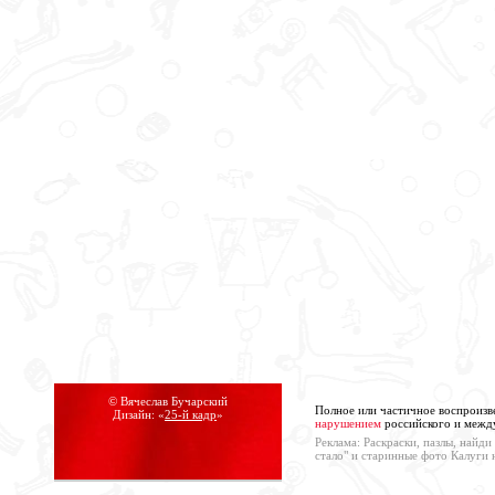
© Вячеслав Бучарский
Полное или частичное воспроизв
Дизайн: «
25-й кадр
»
нарушением
российского и между
Реклама: Раскраски, пазлы, найд
стало" и старинные фото Калуги 