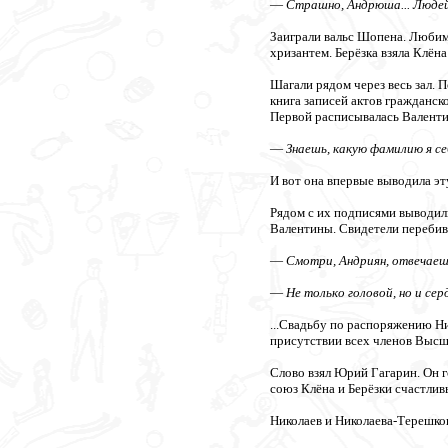
—
Страшно, Андрюша... Людей
Заиграли вальс Шопена. Любим
хризантем. Берёзка взяла Клёна
Шагали рядом через весь зал.
книга записей актов гражданск
Первой расписывалась Валентин
—
Знаешь, какую фамилию я се
И вот она впервые выводила э
Рядом с их подписями выводил
Валентины. Свидетели перебив
—
Смотри, Андриян, отвечаеш
—
Не только головой, но и сер
...Свадьбу по распоряжению Н
присутствии всех членов Высш
Слово взял Юрий Гагарин. Он г
союз Клёна и Берёзки счастлив
Николаев и Николаева-Терешко