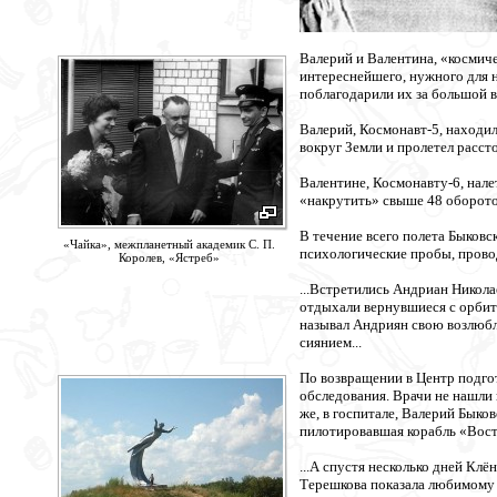
Валерий и Валентина, «космиче
интереснейшего, нужного для н
поблагодарили их за большой вк
Валерий, Космонавт-5, находил
вокруг Земли и пролетел расст
Валентине, Космонавту-6, нале
«накрутить» свыше 48 оборотов
В течение всего полета Быковс
«Чайка», межпланетный академик С. П.
психологические пробы, прово
Королев, «Ястреб»
...Встретились Андриан Никола
отдыхали вернувшиеся с орбиты
называл Андриян свою возлюб
сиянием...
По возвращении в Центр подго
обследования. Врачи не нашли 
же, в госпитале, Валерий Быко
пилотировавшая корабль «Восто
...А спустя несколько дней Кл
Терешкова показала любимому 