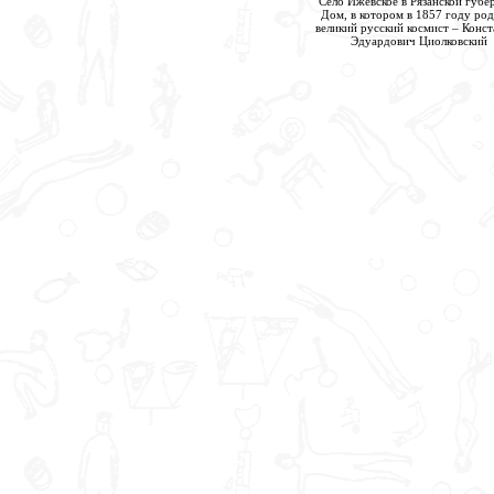
Село Ижевское в Рязанской губе
Дом, в котором в 1857 году ро
великий русский космист – Конс
Эдуардович Циолковский