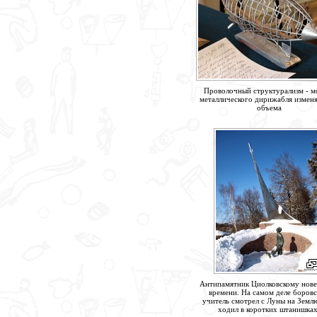
Проволочный структурализм - м
металлического дирижабля измен
объема
Антипамятник Циолковскому нов
времени. На самом деле боров
учитель смотрел с Луны на Землю
ходил в коротких штанишках