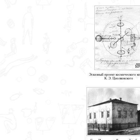
Эскизный проект космического к
К. Э. Циолковского