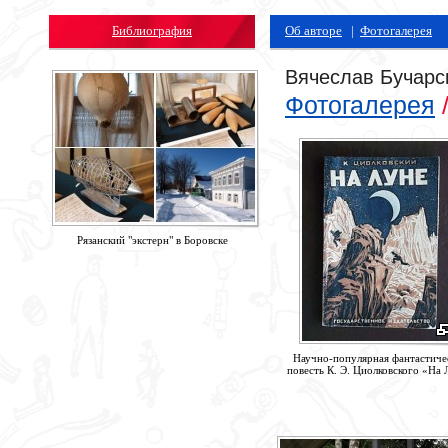
Библиография
Об авторе
|
Фотогалерея
Вячеслав Бучарс
Фотогалерея
Рязанский "экстерн" в Боровске
Научно-популярная фантастиче
повесть К. Э. Циолковского «На 