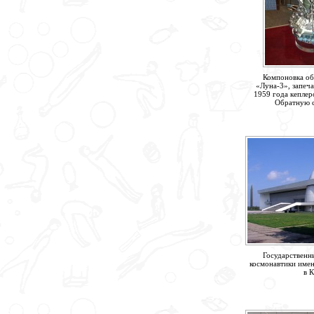
Компоновка о
«Луна-3», запеча
1959 года кеплер
Обратную 
Государственн
космонавтики имен
в К