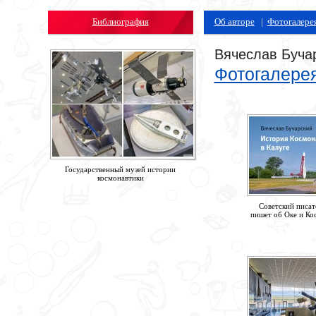
Библиография
Об авторе
|
Фотогалере
Вячеслав Буча
Фотогалере
Государственный музей истории
космонавтики
Советский писат
пишет об Оке и Кос