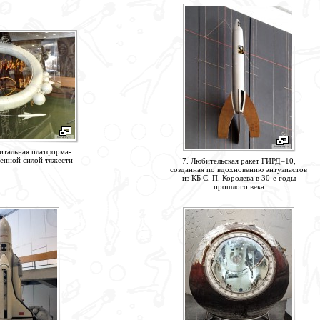
итальная платформа-
венной силой тяжести
7. Любительская ракет ГИРД–10,
созданная по вдохновению энтузиастов
из КБ С. П. Королева в 30-е годы
прошлого века