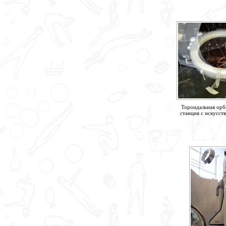
Тороидальная орб
станция с искусст