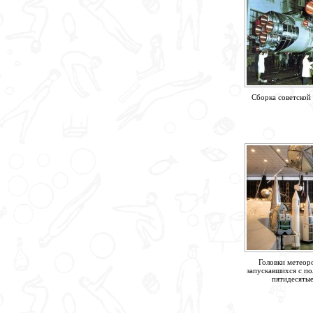
Сборка советской 
Головки метеоро
запускавшихся с по
пятидесятые