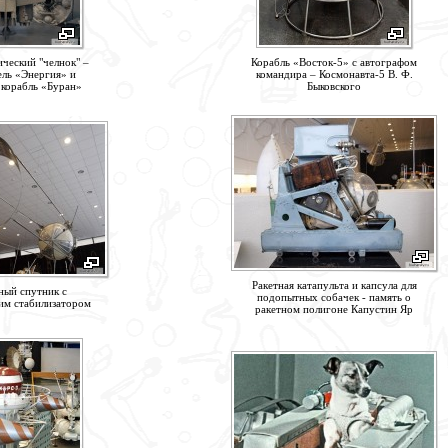
ческий "челнок" –
Корабль «Восток-5» с автографом
ель «Энергия» и
командира – Космонавта-5 В. Ф.
корабль «Буран»
Быковского
Ракетная катапульта и капсула для
ный спутник с
подопытных собачек - память о
им стабилизатором
ракетном полигоне Капустин Яр