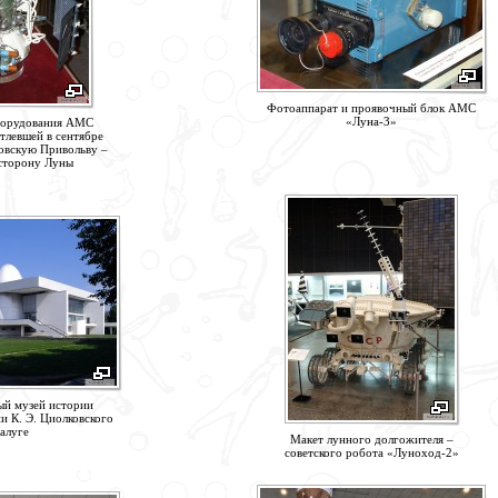
Фотоаппарат и проявочный блок АМС
«Луна-3»
борудования АМС
тлевшей в сентябре
овскую Привольву –
сторону Луны
ый музей истории
и К. Э. Циолковского
алуге
Макет лунного долгожителя –
советского робота «Луноход-2»