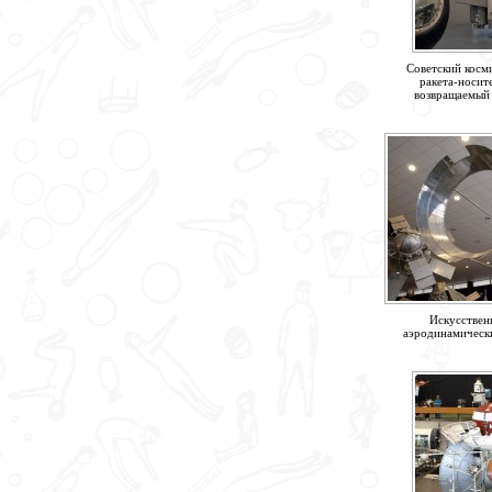
Советский косми
ракета-носит
возвращаемый 
Искусствен
аэродинамическ