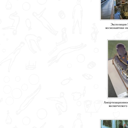
Экспозиция 
космонавтики и
Амортизационное
космического