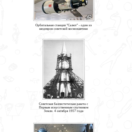
Орбитальная станция "Салют" - один из
шедевров советской космонавтики
Советская баллистическая ракета с
Первым искусственным спутником
Земли. 4 октября 1957 года