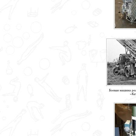
Боевая машина ре
«Ка