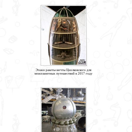
Этажи ракеты-мечты Циолковского для
межпланетных путешествий в 2017 году