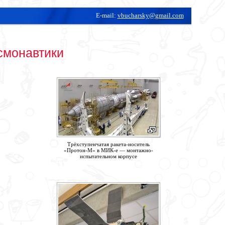
E-mail:
vbucharsky@gmail.com
смонавтики
Трёхступенчатая ракета-носитель
«Протон-М» в МИК-е — монтажно-
испытательном корпусе