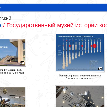
я
рский
я
/
Государственный музей истории ко
ель Бучарский В.В.
мосе с 1972-го года.
Основные ракеты-носители планеты
Земля и их аварийность