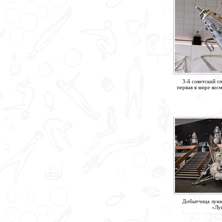
3-й советский с
первая в мире кос
Добытчица лунн
«Лу