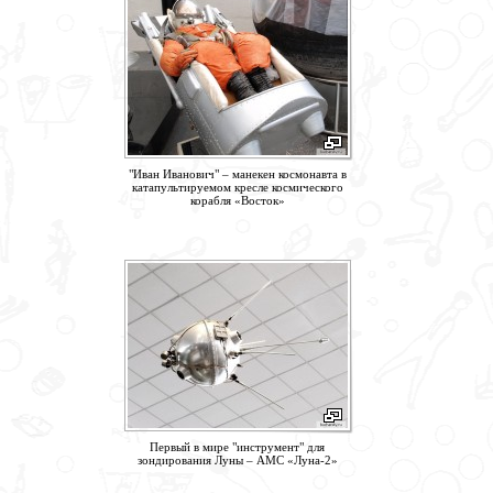
"Иван Иванович" – манекен космонавта в
катапультируемом кресле космического
корабля «Восток»
Первый в мире "инструмент" для
зондирования Луны – АМС «Луна-2»