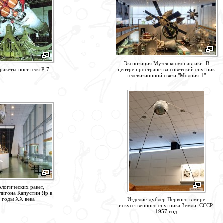
Экспозиция Музея космонавтики. В
ракеты-носителя Р-7
центре пространства советский спутник
телевизионной связи "Молния-1"
логических ракет,
лигона Капустин Яр в
 годы ХХ века
Изделие-дублер Первого в мире
искусственного спутника Земли. СССР,
1957 год