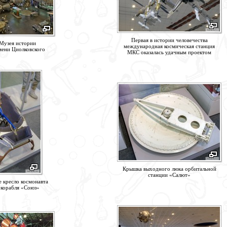
Первая в истории человечества
Музея истории
международная космическая станция
мени Циолковского
МКС оказалась удачным проектом
Крышка выходного люка орбитальной
станции «Салют»
 кресло космонавта
 корабля «Союз»