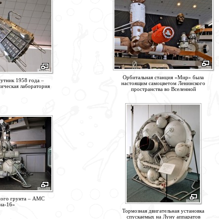
Орбитальная станция «Мир» была
путник 1958 года –
настоящим самоцветом Ленинского
мическая лаборатория
пространства во Вселенной
ого грунта – АМС
на-16»
Тормозная двигательная установка
спускаемых на Луну аппаратов