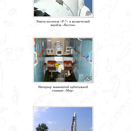
Ракета-носитель «Р-7» и космический
корабль «Восток»
Интерьер знаменитой орбитальной
станции «Мир»