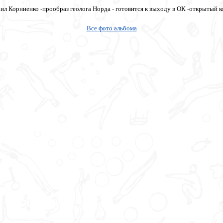
л Корниенко -прообраз геолога Норда - готовится к выходу в ОК -открытый 
Все фото альбома