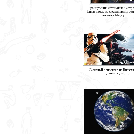
Французский математик и астр
Лаплас после возвращения на Зем
полёта к Марсу.
Лазерный огнестрел из Внезем
Цивилизации