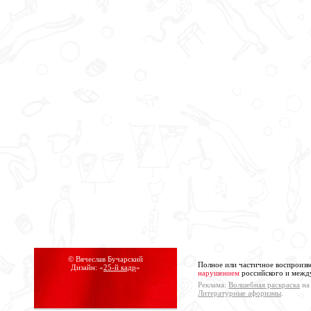
© Вячеслав Бучарский
Полное или частичное воспроизв
Дизайн: «
25-й кадр
»
нарушением
российского и между
Реклама:
Волшебная раскраска
на 
Литературные афоризмы
.