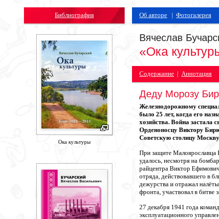
Библиография
Об авторе
|
Фотогалерея
Вячеслав Бучарс
«Ока культур
Содержание
|
Аннотация
Деду Морозу Бирю
Железнодорожному специал
было 25 лет, когда его на
хозяйства. Война застала 
Орденоносцу Виктору Бирю
Советскую столицу Москву
Ока культуры
При защите Малоярославца 
удалось, несмотря на бомба
райцентра Виктор Ефимович
отряда, действовавшего в б
дежурства и отражал налёты
фронта, участвовал в битве 
27 декабря 1941 года коман
эксплуатационного управле