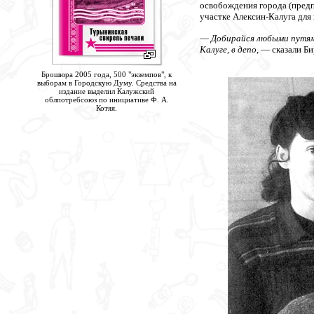
освобождения города (предп
участке Алексин-Калуга для
—
Добирайся любыми путями
Калуге, в депо
, — сказали Б
Брошюра 2005 года, 500 "экземпов", к
выборам в Городскую Думу. Средства на
издание выделил Калужский
облпотребсоюз по инициативе Ф. А.
Котяя.