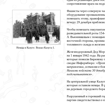
сопротивление врага на подс
Фашисты через северную час
оборудование промышленных
помешать этому, правофланг
вечеру 29 декабря приблизи
Чтобы помешать оккупантам
разведывательной роты 154-
А. Вьюнниковым с помощью 
восточной стороны, проникл
топливного склада и железн
Немцы в Калуге. Вокзал Калуга-1.
Железнодорожный Дед Мороз
на 1 января 1942 года. На 
которые помогли Бирюкову п
сводке Информбюро: «
Прот
направлении, оставляя в бо
Нашими войсками 30 декабря
подсчитываются
».
На центральной улице Калуг
которые оставили немцы. В 
на деревьях городского бор
Разрушенный и горевший гор
партии свидетельствовал о 