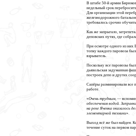
В штабе 50-й армии Бирюков
недельный срок перебросить
Для организации этой пере
железнодорожного батальон
требовалось срочно обучить
Как же запрыгало, затрепета
деповских путях, где собрал
При осмотре одного из них Б
топку каждого паровоза был
взрыватель.
Поскольку все паровозы был
дьявольская задуманная фаш
построек депо и других соо
Сапёры разминировали все п
работе.
«
Очень трудным
, — вспоми
обеспечения водой. Заправ
на реке Яченка оказалось 
элементарной техники
».
Выход всё же был найден. К
течение суток на первом пар