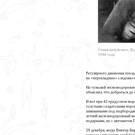
Семья калужского Дед
1946 года.
Регулярного движения поезд
на «перекладных» следовал 
На тульской железнодорожн
объяснил, что добраться до
И вот при 42-градусном мор
толстыми солдатскими портя
завязанными под подбородко
летний железнодорожный ком
подарками, но с автоматом 
29 декабря, когда Виктор Б
один из решающих дней боёв