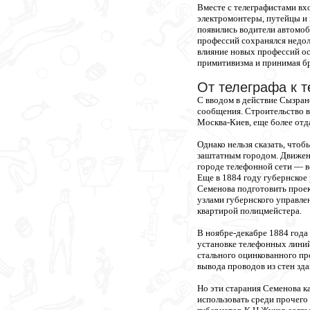
Вместе с телеграфистами вх
электромонтеры, путейцы и
появились водители автомоб
профессий сохранялся недолг
влияние новых профессий ос
примитивизма и принимая б
От телеграфа к 
С вводом в действие Сызран
сообщения. Строительство в
Москва-Киев, еще более отд
Однако нельзя сказать, что
заштатным городом. Движени
городе телефонной сети — в
Еще в 1884 году губернское
Семенова подготовить проек
узлами губернского управле
квартирой полицмейстера.
В ноябре-декабре 1884 года
установке телефонных линий
стального оцинкованного пр
вывода проводов из стен зда
Но эти старания Семенова ка
использовать среди прочего