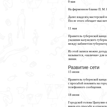
9 мая
На фирменном бланке П. М. 
Далее владелец мастерской в
После этого обещает выслать
11 мая
Правитель губернской канце
указании калужского губерн
между кабинетом губернатор
Из этой записи можно догада
называется, «налички» для 
линии.
Развитие сети
15 июня
Правитель губернской канце
с просьбой повлиять на гор
телефонного сообщения.
18 июня
Городской голова Цыпулин о
вняла его просьбе и отказал