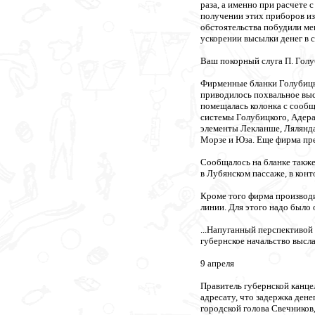
раза, а именно при расчете
получении этих приборов из
обстоятельства побудили ме
ускорении высылки денег в с
Ваш покорный слуга П. Голу
Фирменные бланки Голубицк
приводилось похвальное выс
помещалась колонка с сооб
системы Голубицкого, Адера
элементы Лекланше, Лялянда
Морзе и Юза. Еще фирма пре
Сообщалось на бланке также
в Лубянском пассаже, в конт
Кроме того фирма производи
линии. Для этого надо было
...Напуганный перспективой
губернское начальство высла
9 апреля
Правитель губернской канце
адресату, что задержка дене
городской голова Свечников