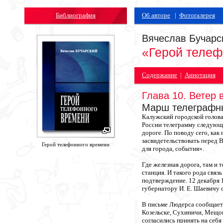
Библиография
Об авторе
|
Фотогалерея
Вячеслав Бучарс
«Герой телеф
Содержание
|
Аннотация
Глава 10. Ветер 
Марш телеграфн
Калужский городской голова
России телеграмму следующ
дороге. По поводу сего, как
засвидетельствовать перед 
Герой телефонного времени
для города, события».
Где железная дорога, там и 
станция. И такого рода связ
подтверждение. 12 декабря 
губернатору И. Е. Шаевичу 
В письме Людерса сообщаетс
Козельске, Сухиничи, Мещов
согласились принять на себя