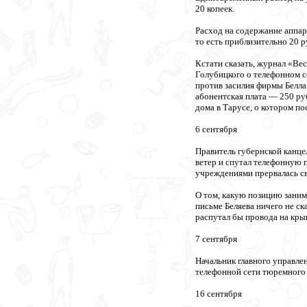
20 копеек.
Расход на содержание аппар
то есть приблизительно 20 р
Кстати сказать, журнал «Ве
Голубицкого о телефонном с
против засилия фирмы Белла 
абонентская плата — 250 ру
дома в Тарусе, о котором п
6 сентября
Правитель губернской канце
ветер и спутал телефонную 
учреждениями прервалась св
О том, какую позицию заним
письме Беляева ничего не ск
распутал бы провода на кры
7 сентября
Начальник главного управле
телефонной сети тюремного 
16 сентября