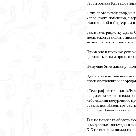
Герой романа Карташов знак
«Уже провели телеграф, и на
херсонского помещика, с те
станционной избы, курила и 
Звали телеграфистку Дарья 
московской станции, описан
меньше, чем у рабочих, про
Примерно в таких же услови
девяностые годы прошлого в
Не лучше была жизнь у пион
Эдисон в своих воспоминания
своей обстановке и оборудо
«Телеграфная станция в Луи
непривлекательного вида. Д
небольшими печурками с пр
обвалилась. Инвентарь был 
аппаратов были грязны и нос
Тем не менее эта область э
семидесятых-восьмидесятых 
XIX столетия начинали свою