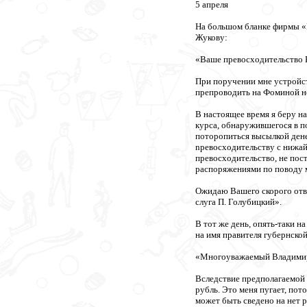
5 апреля
На большом бланке фирмы «П
Жукову:
«Ваше превосходительство 
При поручении мне устройст
препроводить на Фоминой не
В настоящее время я беру н
курса, обнаружившегося в по
поторопиться высылкой дене
npeвосходительству с нижай
превосходительство, не пос
распоряжениями по поводу 
Ожидаю Вашего скорого отве
слуга П. Голубицкий».
В тот же день, опять-таки 
на имя правителя губернской
«Многоуважаемый Владими
Вследствие предполагаемой в
рубль. Это меня пугает, по
может быть сведено на нет р