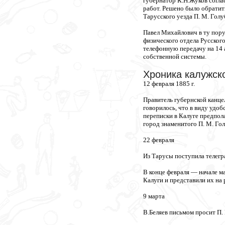
губернатор К.Н.Жуков согл
работ. Решено было обратит
Тарусского уезда П. М. Голу
Павел Михайлович в ту пору 
физического отдела Русског
телефонную передачу на 14 
собственной системы.
Хроника калужск
12 февраля 1885 г.
Правитель губернской канце
говорилось, что в виду удо
переписки в Калуге предпол
город знаменитого П. М. Го
22 февраля
Из Тарусы поступила телегр
В конце февраля — начале м
Калуги и представили их на
9 марта
В.Беляев письмом просит П.