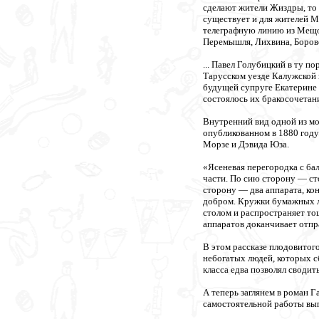
сделают жители Жиздры, то в
существует и для жителей М
телеграфную линию из Мещов
Перемышля, Лихвина, Боров
... Павел Голубицкий в ту п
Тарусском уезде Калужской 
будущей супруге Екатерине 
состоялось их бракосочетан
Внутренний вид одной из мо
опубликованном в 1880 году
Морзе и Дэвида Юза.
«Ясеневая перегородка с бал
части. По сию сторону — сто
сторону — два аппарата, ко
добром. Кружки бумажных ле
столом и распространяет то
аппаратов доканчивает отпр
В этом рассказе плодовитог
небогатых людей, которых с
класса едва позволял сводит
А теперь заглянем в роман 
самостоятельной работы вы