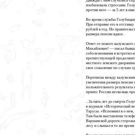
Дважды с ним случались сер
изобиловала стрессами. Голу
против него — за 5 лет в и
Во время службы Голубицкий
При отправке его в отставку
рублей в год. Но правитель
размера пенсии вдвое.
Ответ от нового калужского
Михайлович! — писал бывши
соболезнования я встретил 
препятствующей продолжить 
местного земского дворянина
свое сожаление по случаю г
Переписка между калужским
увеличения размера пенсии 
положительного результата н
принес России несколько пр
...За пять лет до смерти Г
в журнале «Исторический ве
Тарусы. «Вспомнил я о нем,
Там были выставлены телефо
Варшавской дороги сторожа,
лесу и слышал в то же врем