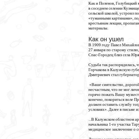
Как и Поленов, Голубицкий 
в соседнем селении Кузмище
сельской школой, устроил п
«туманными картинами», под
крестьянам лекции, пропага
материалы.
Как он ушел
В 1909 году Павел Михайлови
27 января по старому стилю
Спас-Городец близ села Юря
Судьба так распорядилась, ч
Горчакова в Калужскую губер
Дмитриевич стал губернаторо
«Ваше сиятельство, дорогой
несчастным, что не мог лич
горячо пожать Вашу мужеств
конечно, покориться воле Пр
должен оставить службу тогд
условиях». Далее в письме и
...В Калужском областном а
начальника 1-го участка Тар
медицинское заключение о с