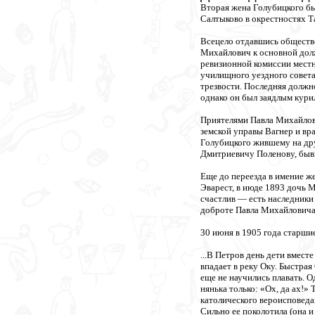
Вторая жена Голубицкого бы
Салтыково в окрестностях Т
Всецело отдавшись обществе
Михайлович к основной долж
ревизионной комиссии местн
училищного уездного совета
трезвости. Последняя должн
однако он был заядлым кури
Приятелями Павла Михайлов
земской управы Вагнер и в
Голубицкого жившему на дру
Дмитриевичу Поленову, бывш
Еще до переезда в имение же
Эварест, в июде 1893 дочь 
счастлив — есть наследники 
доброте Павла Михайловича 
30 июня в 1905 года старши
...В Петров день дети вмест
впадает в реку Оку. Быстрая
еще не научились плавать. О
нянька только: «Ох, да ах!»
католического вероисповеда
Сильно ее поколотила (она и