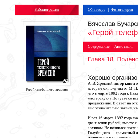
Библиография
Об авторе
|
Фотогалерея
Вячеслав Бучарс
«Герой телеф
Содержание
|
Аннотация
Глава 18. Полен
Хорошо организо
А. В. Яроцкий, автор книги 
которые он получил от М. П
Герой телефонного времени
что в марте 1892 года к Па
мастерскую в Почуеве со вс
предложение. В ответ на отк
многозначительно заявил, ч
И вот 16 марта 1892 года м
две тысячи рублей, вместе 
архивом. Не появился после
Голубицкого — грамотный и у
напивался в одиночестве.