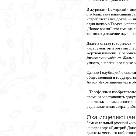
В журнале «Пожарный», вых
опубликована написанная са
истребляется все дотла, — 
один пожар в Тарусе, испепе
„Новое время“, это имение с
тормозят движение науки вп
Далее в статье говорилось: 
инструментов и богатая спец
жертвой пламени. У рабочег
физический кабинет. Жаль г. 
умного, энергичного и уже 
Однако Голубицкий оказался
общественный и государстве
Антон Чехов запечатлел в об
...Телефонным изобретатель
времени восстановить докум
и не только силами иностра
ради извлечения сверхприбы
Ока исцеляющая
Замечательный русский живо
на пароходе «Дмитрий Донс
красоты местечко поблизост