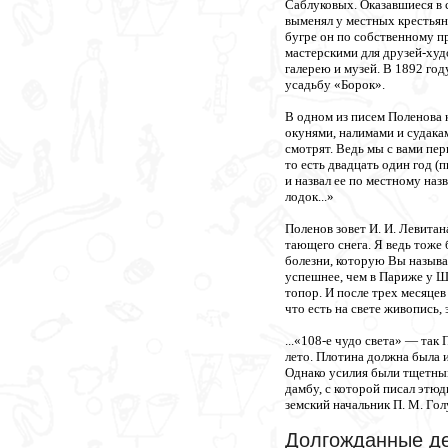
Саблуковых. Оказавшиеся в 
выменял у местных крестьян
бугре он по собственному п
мастерскими для друзей-худ
галерею и музей. В 1892 го
усадьбу «Борок».
В одном из писем Поленова 
окунями, налимами и судакам
смотрят. Ведь мы с вами пер
то есть двадцать один год (
и назвал ее по местному наз
лодок...»
Поленов зовет И. И. Левитан
тающего снега. Я ведь тоже 
болезни, которую Вы называ
успешнее, чем в Париже у Ш
топор. И после трех месяце
что есть на свете живопись, 
...«108-е чудо света» — та
лето. Плотина должна была 
Однако усилия были тщетны
дамбу, с которой писал этю
земский начальник П. М. Го
Долгожданные д