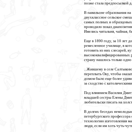
позже стала предпосылкой д
В павильоне образования на
двухклассное сельское смеш
самых полных и образцовых 
проводило показ диапозитив
Имелись читальня, чайная, б
Еще в 1890 году, за 10 лет 
ремесленное училище, в кот
готовить из них слесарей, к
высококвалифицированных ра
страну нашлось только одно
...Жившему в селе Салтыково
переплыть Оку, чтобы оказа
домом было еще более удив
за сходство с католическим
Под влиянием Василия Дмитр
младшей сестры Елены Дмитр
любительски писать на холст
В долгих беседах немолодые
петербургского профессора 
технологию изготовления мас
люди, если им хоть чуть-чут