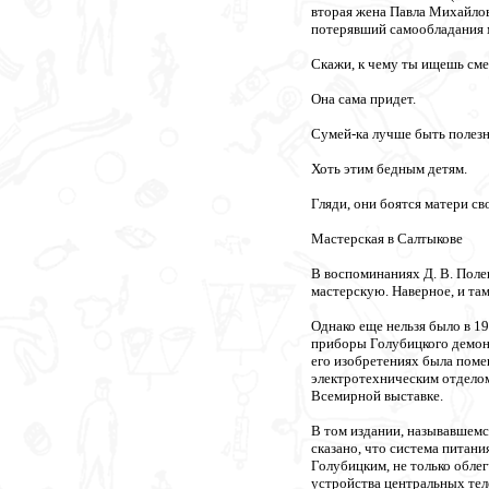
вторая жена Павла Михайлов
потерявший самообладания м
Скажи, к чему ты ищешь см
Она сама придет.
Сумей-ка лучше быть полез
Хоть этим бедным детям.
Гляди, они боятся матери св
Мастерская в Салтыкове
В воспоминаниях Д. В. Полен
мастерскую. Наверное, и там
Однако еще нельзя было в 1
приборы Голубицкого демонс
его изобретениях была поме
электротехническим отделом
Всемирной выставке.
В том издании, называвшемс
сказано, что система питани
Голубицким, не только обле
устройства центральных тел