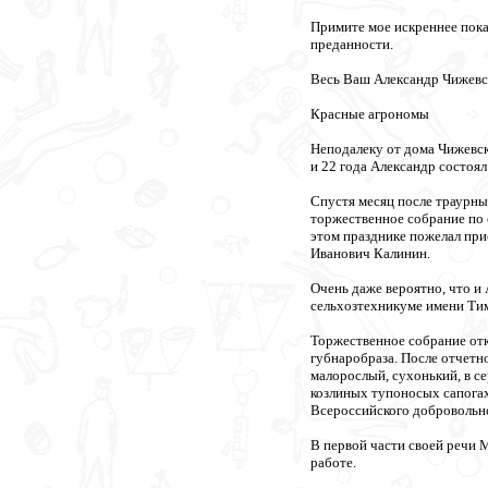
Примите мое искреннее пока
преданности.
Весь Ваш Александр Чижевс
Красные агрономы
Неподалеку от дома Чижевск
и 22 года Александр состоял
Спустя месяц после траурны
торжественное собрание по
этом празднике пожелал при
Иванович Калинин.
Очень даже вероятно, что и
сельхозтехникуме имени Тим
Торжественное собрание от
губнаробраза. После отчетн
малорослый, сухонький, в с
козлиных тупоносых сапогах
Всероссийского добровольн
В первой части своей речи 
работе.