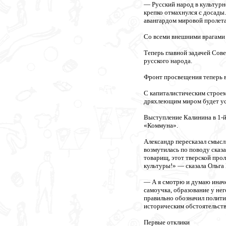
— Русский народ в культурн
крепко отмахнулся с досады
авангардом мировой пролет
Со всеми внешними врагами 
Теперь главной задачей Сов
русского народа.
Фронт просвещения теперь в
С капиталистическим строе
дряхлеющим миром будет ус
Выступление Калинина в 1-й
«Коммуна».
Александр пересказал смысл
возмутилась по поводу сказ
товарищ, этот тверской прол
культуры!» — сказала Ольга
— А я смотрю и думаю иначе
самоучка, образование у не
правильно обозначил полити
историческим обстоятельств
Первые отклики