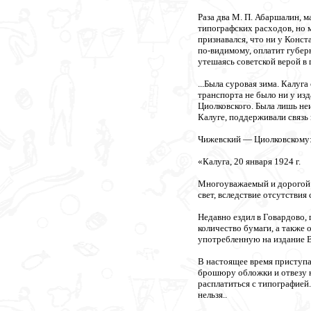
Раза два М. П. Абаршалин, 
типографских расходов, но м
признавался, что ни у Конст
по-видимому, оплатит губер
утешаясь советской верой в
...Была суровая зима. Калуга
транспорта не было ни у из
Циолковского. Была лишь не
Калуге, поддерживали связь
Чижевский — Циолковскому
«Калуга, 20 января 1924 г.
Многоуважаемый и дорогой 
свет, вследствие отсутствия
Недавно ездил в Говардово,
количество бумаги, а также 
употребленную на издание
В настоящее время приступа
брошюру обложки и отвезу н
расплатиться с типографией.
нельзя..