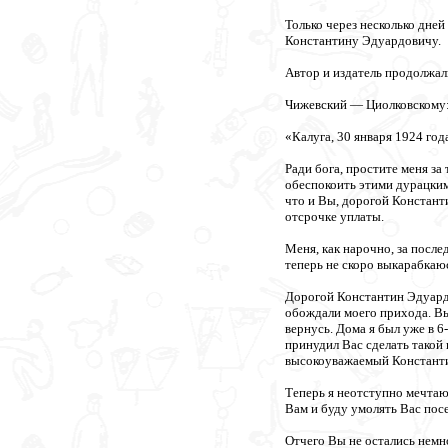
Только через несколько дней
Константину Эдуардовичу.
Автор и издатель продолжал
Чижевский — Циолковскому
«Калуга, 30 января 1924 года
Ради бога, простите меня за
обеспокоить этими дурацкими
что и Вы, дорогой Констант
отсрочке уплаты.
Меня, как нарочно, за посл
теперь не скоро выкарабкаю
Дорогой Константин Эдуардов
обождали моего прихода. Вы 
вернусь. Дома я был уже в 6-
принудил Вас сделать такой
высокоуважаемый Констант
Теперь я неотступно мечтаю 
Вам и буду умолять Вас посе
Отчего Вы не остались немн