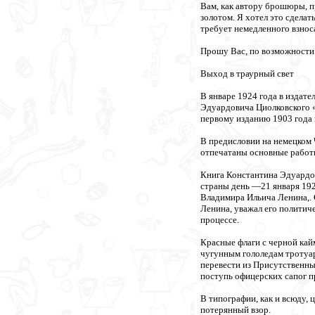
Вам, как автору брошюры, п
золотом. Я хотел это сделать
требует немедленного взнос
Прошу Вас, по возможности с
Выход в траурный свет
В январе 1924 года в издат
Эдуардовича Циолковского «
первому изданию 1903 года 
В предисловии на немецком 
отпечатаны основные работы
Книга Константина Эдуардов
страны день —21 января 192
Владимира Ильича Ленина,. 
Ленина, уважал его политич
процессе.
Красные флаги с черной кайм
чугунным гололедам тротуар
перевести из Присутственны
поступь офицерских сапог п
В типографии, как и всюду, 
потерянный взор.