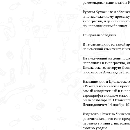
рекомендовал напечатать в К
Рулоны бумажные и обложечн
и по заснеженному проселку 
типографии, и ценнейший гр
по направляющим бревнам.
Генерал-переводчик
В те самые дни отставной а
на немецкий язык текст книг
На следующий же день посл
направился в типографию, ч
Циолковского, которую Леон
профессора Александра Лео
Название книги Циолковског
«Ракета в космическое прост
самый авторитетный в типог
еврошрифта слишком мало, ч
была разбазарена. Оставшег
Леонидовичем 14 ноября 192
Издателю «Ракеты» Чижевско
рассчитывали, что если пред
переведут и книгу, настоль
сколько угодно.