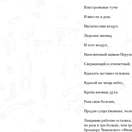
Взял громовые тучи
И ввел их в дом,
Насытил ими воздух
Людских жилищ,
И этот воздух,
Наполненный живым Перун
Сверкающий и огнеметный,
Вдыхать заставил человека.
Вдыхай же мощь небес,
Крепи жилище духа.
Рази свои болезни,
Продли существованье, чело
Лекциями рабочие остались д
но раза в три больше, чем т
брошюру Чижевского «Физич