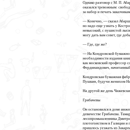
Однако разговор с М. П. Аб
оказался тревожным: свободн
за набор и печать заказчика
— Конечно, — сказал Абарша
но надо еще узнать у Костро
невысокий, с пушистой лыси
могу дать вам совет, где до
— Где, где же?
— На Кондровской бумажной
необходимости издания книг
как московский профессор 
Фердинандович, начитанный 
Кондровская бумажная фабр
Пушкин, будучи женихом Нат
На другой же день Чижевски
Грибачевы
Он остановился в доме инже
девичестве Грибачева. Тама
лесопромышленника Дмитрия
плотогонством в Галиции и 
пришлось уезжать из Закарпа