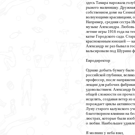
здесь Тамара нарожала гол
рыжего мальчишку. Дружная 
собственном доме на Сенной
волнующими красавицами, о
Например, средняя сестра И
музыке Александра. Любовь е
летние игры 1916 года на т
катке Городского сада. Ста
красноконным юношей — как 
Александр не раз бывал в г
вальсировали под Шурино ф
Евродиректор
Однако добыть бумагу было н
российской глубинки, велик
профессор, после напряженны
лекции для рабочих фабрики
удовольствием. Александр б
общей сложности он прочел 
исцелять, создавая ветер из
порождает циклы активности
Луну старого калужского уч
благотворном влиянии на бе
люстрах, которые были изобр
о любви. Наибольшее удивле
Я молнию у неба взял,