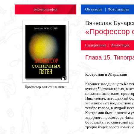
Библиография
Об авторе
|
Фотогалерея
Вячеслав Бучарс
«Профессор 
Содержание
|
Аннотация
Глава 15. Типог
Костромин и Абаршалин
Кабинет заведующего Калуж
Профессор солнечных пятен
купцов Чистоклетовых, в ко
письменным столом, простор
Николаевич, истощенный бол
забывалось от воздействия у
тембре голоса, в мудрой не
Костромин был человеком ум
задорного профессора Чижев
бородкой), что советский пр
трудно будет восстановить 