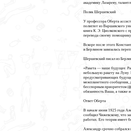
академику Лазареву, талант
Поляк Шершевский
У профессора Оберта ассист
полиглот из Варшавского ун
книга К. Э. Циолковского с 
перевода своему помощнику
Вскоре после этого Констан
и Берлином завязалась переп
Шершевский писал из Берли
«Ракета — наше будущее. Ра
небольшую ракету на Луну. 
предусматривающих будущее, 
межпланетного сообщения, до
бесспорным приоритетом (фак
обязанность Ваша, а также и
Ответ Оберта
В начале июня 1925 года Ал
сообщил Чижевскому, что за
работах. Его теория имеет б
Александр срочно собрался в