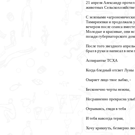
21 апреля Александр прочел
животных Сельскохозяйствен
С зелеными «агрономическим
Тимирязевки и продолжала у
вечером после сеанса вместе
Молодые и красивые, они вс
позади губернаторского дом
После того звездного апрел
брал в руки и написал в нем
Аспирантке ТСХА
Когда бледный отсвет Луны
Озаряет лицо твое зыбко, -
Бесконечно черты нежны,
Несравненно прекрасна улыб
Отрываясь, глядя в тебя
И тебя навсегда теряя,
Хочу крикнуть, безмерно лю