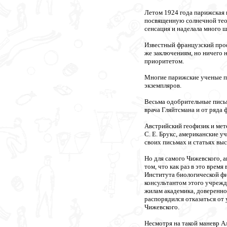
Летом 1924 года парижская
посвященную солнечной теор
сенсация и наделала много 
Известный французский проф
же заключениям, но ничего 
приоритетом.
Многие парижские ученые по
экземпляров.
Весьма одобрительные пись
врача Гляйтсмана и от ряда 
Австрийский геофизик и мет
С. Е. Брукс, американские у
своих письмах и статьях выс
Но для самого Чижевского, 
том, что как раз в это врем
Института биологической фи
консультантом этого учрежд
жилам академика, доверенно
распорядился отказаться от
Чижевского.
Несмотря на такой маневр А