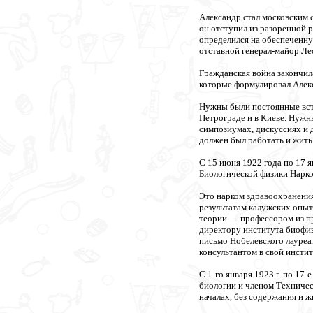
Александр стал московским с
он отступил из разоренной 
определился на обеспеченну
отставной генерал-майор Ле
Гражданская война закончи
которые формулировал Алек
Нужны были постоянные встр
Петрограде и в Киеве. Нужн
симпозиумах, дискуссиях и 
должен был работать и жить
С 15 июня 1922 года по 17 
Биологической физики Нарк
Это нарком здравоохранени
результатам калужских опыт
теории — профессором из пр
директору института биофиз
письмо Нобелевского лауреа
консультантом в свой инсти
С 1-го января 1923 г. по 17
биологии и членом Техничес
началах, без содержания и 