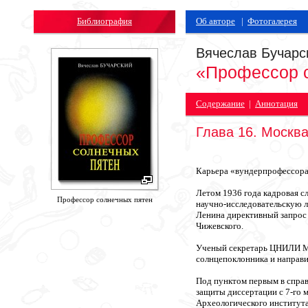
Библиография
Об авторе
|
Фотогалерея
Вячеслав Бучарс
«Профессор 
Содержание
|
Аннотация
Глава 16. Москв
Карьера «вундерпрофессор
Летом 1936 года кадровая 
Профессор солнечных пятен
научно-исследовательскую 
Ленина директивный запрос
Чижевского.
Ученый секретарь ЦНИЛИ М.
солнцепоклонника и направи
Под пунктом первым в справ
защиты диссертации с 7-го 
Археологического институт