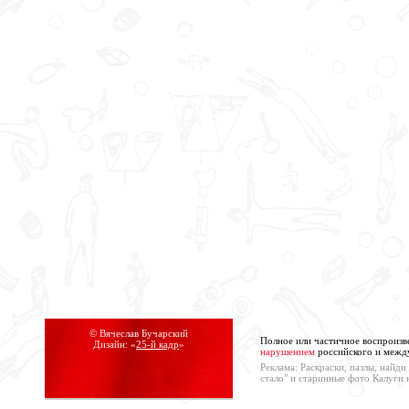
© Вячеслав Бучарский
Полное или частичное воспроизв
Дизайн: «
25-й кадр
»
нарушением
российского и между
Реклама: Раскраски, пазлы, найд
стало" и старинные фото Калуги 