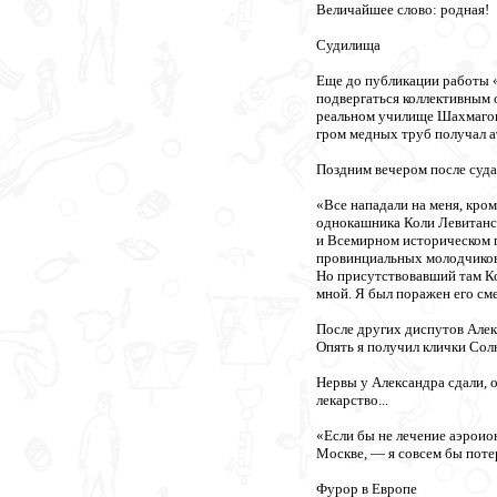
Величайшее слово: родная!
Судилища
Еще до публикации работы «
подвергаться коллективным 
реальном училище Шахмагоно
гром медных труб получал а
Поздним вечером после суда
«Все нападали на меня, кро
однокашника Коли Левитанск
и Всемирном историческом п
провинциальных молодчиков 
Но присутствовавший там К
мной. Я был поражен его см
После других диспутов Алек
Опять я получил клички Сол
Нервы у Александра сдали, о
лекарство...
«Если бы не лечение аэроио
Москве, — я совсем бы поте
Фурор в Европе