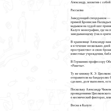
Александр, захватив с собой
Рассылка
Заведующий спецхраном — 
прямой Бронислав Палладье
кадыком на худой шее приня
Калуге монографию, где на 
заведывающему (так в ориги
В хранилище Александр наш
и в течение нескольких дне
пространство» и свою брошю
известные учреждения, библ
В Германию профессору Обе
«Ракеты».
Ту же книжку К. Э. Циолков
отправителя на бандеролях б
сделано, долг выполнен, ост
Поскольку Александр Чижев
провидениями Циолковского,
о космический факторах, вл
Весна в Калуге