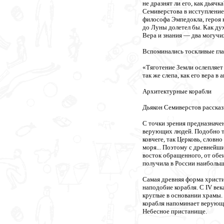
не дразнят ли его, как дьяч
Семиверстова в исступление
философа Эмпедокла, героя к
до Луны долетел бы. Как ду
Вера и знания — два могучих
Вспоминались тоскливые гла
«Тяготение Земли ослепляет 
так же слепа, как его вера в 
Архитектурные корабли
Дьякон Семиверстов рассказ
С точки зрения предназначе
верующих людей. Подобно том
ковчеге, так Церковь, словн
моря... Поэтому с древнейш
восток обращенного, от обе
получила в России наибольш
Самая древняя форма христ
наподобие корабля. С IV ве
круглые в основании храмы.
корабля напоминает верующи
Небесное пристанище.