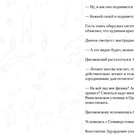
— Ну, и как оно поднимется 
— Божьей силой и подымется
Гость опять обкружил систе
объяснил, что куриным крыл
Дьячок смотрел с выстрадан
— А это видно будет, можно 
Циолковский расхохотался. 
— Летают ангелы или нет, э
действительно летают и толь
аэродинамике дам почитать
— На кой ляд мне физика? Ан
пришел? Смеяться надо мно
Ришельевском училище в Оде
повествовать.
Циолковскому вспомнились б
Условились с Семиверстовым
Константин Эдуардович уход