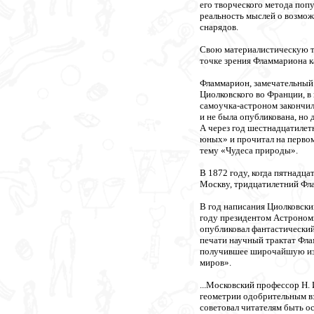
его творческого метода поп
реальность мыслей о возмо
снарядов.
Свою материалистическую т
точке зрения Фламмариона к
Фламмарион, замечательный 
Циолковского во Франции, в
самоучка-астроном закончил
и не была опубликована, но
А через год шестнадцатилет
юных» и прочитал на первом
тему «Чудеса природы».
В 1872 году, когда пятнадц
Москву, тридцатилетний Фла
В год написания Циолковски
году президентом Астроном
опубликовал фантастический
печати научный трактат Фла
получившее широчайшую изв
миров».
...Московский профессор Н.
геометрии одобрительным вз
советовал читателям быть о