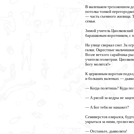
В маленьком трехоконном до
потолка тонкой перегородк
— часть съемного жилища. Та
семья.
Зимой учитель Циолковский 
барашковым воротником, с п
На улице сверкал снег. За о
галки. Окрестные мальчишки 
Возле ветхого сарайчика ры
учителя геометрии. Циолковс
Богу молятся!»
К церковным воротам подход
и больших валенках — дьяко
— Когда полетишь? Куда по
— А рясой за кедры не заце
— А Бог тебя не накажет?
Семиверстов озирался, будт
укрыться за ними, грозил м
— Отстаньте, дьяволята!