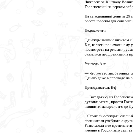
Чижевского. К началу Велик
Георгиевский за верхом собо
На сегодняшний день из 29 п
восстановлены для совершен
Педоколлеги
Однажды зашли с визитом к 
Б-ф, коллеги по начальному
посмотреть на рекламируемы
оказались изощренными в и
Учитель А-в:
— Что же это вы, батенька,
Однако даже в переводе на р
Преподаватель Б-ф:
— Вот дьячку из Георгиевско
духоплаватель, прости Госп
извините, макароном-с до Л
...Стоит ли осуждать славны
попечителя учебного округа 
Разве могли в те времена эт
именно в России запустят а