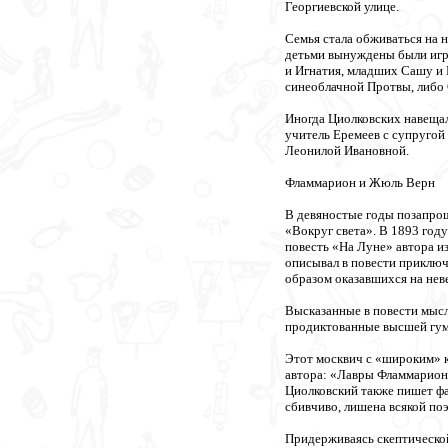
Георгиевской улице.
Семья стала обживаться на н
детьми вынуждены были игра
и Игнатия, младших Сашу и В
синеоблачной Протвы, либо 
Иногда Циолковских навещал
учитель Еремеев с супругой
Леонилой Ивановной.
Фламмарион и Жюль Верн
В девяностые годы позапрош
«Вокруг света». В 1893 год
повесть «На Луне» автора из
описывал в повести приключе
образом оказавшихся на нев
Высказанные в повести мысл
продиктованные высшей гума
Этот москвич с «широким» к
автора: «Лавры Фламмариона
Циолковский также пишет фа
сбивчиво, лишена всякой поэ
Придерживаясь скептической 