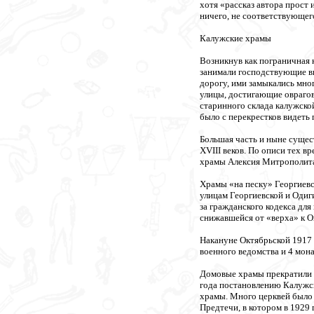
хотя «рассказ автора прост 
ничего, не соответствующег
Калужские храмы
Возникнув как пограничная к
занимали господствующие вы
дорогу, ими замыкались мно
улицы, достигающие оврагов
старинного склада калужско
было с перекрестков видеть 
Большая часть и ныне сущес
XVIII веков. По описи тех в
храмы Алексия Митрополита 
Храмы «на песку» Георгиевс
улицам Георгиевской и Одиг
за гражданского кодекса дл
снижавшейся от «верха» к О
Накануне Октябрьской 1917 
военного ведомства и 4 мон
Домовые храмы прекратили с
года постановлению Калужск
храмы. Много церквей было 
Предтечи, в котором в 1929