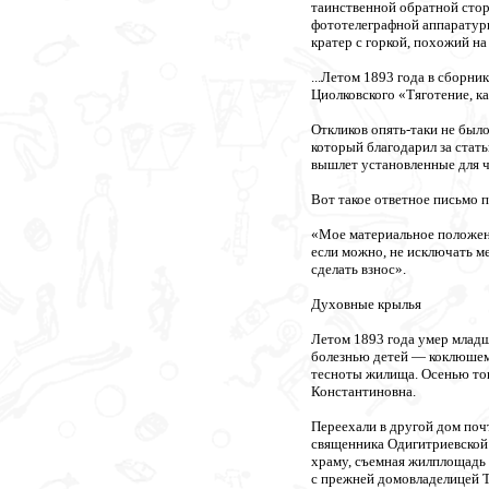
таинственной обратной сто
фототелеграфной аппаратуры
кратер с горкой, похожий н
...Летом 1893 года в сборн
Циолковского «Тяготение, к
Откликов опять-таки не был
который благодарил за стат
вышлет установленные для ч
Вот такое ответное письмо 
«Мое материальное положени
если можно, не исключать ме
сделать взнос».
Духовные крылья
Летом 1893 года умер млад
болезнью детей — коклюшем.
тесноты жилища. Осенью тог
Константиновна.
Переехали в другой дом поч
священника Одигитриевской 
храму, съемная жилплощадь 
с прежней домовладелицей 