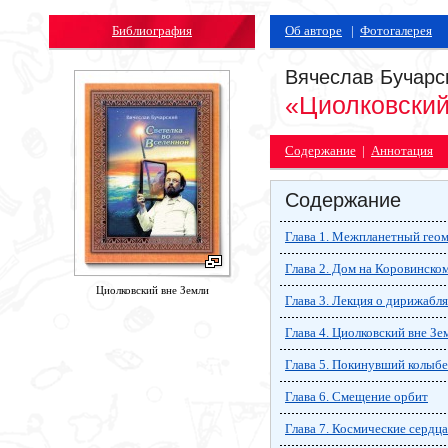
Библиография
Об авторе
|
Фотогалерея
Вячеслав Бучарс
«Циолковский
Содержание
|
Аннотация
Содержание
Глава 1. Межпланетный гео
Глава 2. Дом на Коровинско
Циолковский вне Земли
Глава 3. Лекция о дирижабл
Глава 4. Циолковский вне Зе
Глава 5. Покинувший колыбе
Глава 6. Смещение орбит
Глава 7. Космические сердца