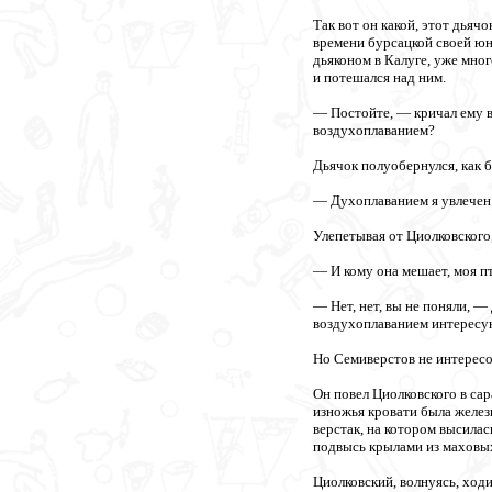
Так вот он какой, этот дьяч
времени бурсацкой своей юн
дьяконом в Калуге, уже мно
и потешался над ним.
— Постойте, — кричал ему в
воздухоплаванием?
Дьячок полуобернулся, как 
— Духоплаванием я увлечен...
Улепетывая от Циолковского
— И кому она мешает, моя пт
— Нет, нет, вы не поняли, —
воздухоплаванием интересую
Но Семиверстов не интересо
Он повел Циолковского в са
изножья кровати была желез
верстак, на котором высилас
подвысь крылами из маховы
Циолковский, волнуясь, ход