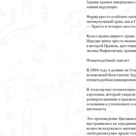
Здания храмов завершались 
чаяния верующих.
Форма креста особенно нагл
пятикупольный храм, как и 
— Христа и четырех апостол
Купол православного храма 
Нередко внизу креста можно 
в которой Церковь, крестивш
люлька Вифлеемская, приняв
Птицеподобный самолет
В 1894 году в домике на Гео
колокольней Константин Эд
птицеподобная (авиационная
В этом научно-техническом о
аэроплана, который увидел
размеров машины и крыльев,
основания и утонченного к 
автопилота.
Это произведение Циолковск
выстраивались на аэродина
вознесли калужского матема
свободнонесущее крыло толс