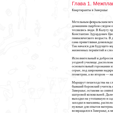
Глава 1. Межпла
Квартиранты в Завершье
Метельным февральским вече
домашним скарбом следом ос
теснились люди. В Калугу п
Константин Эдуардович Цио
гимназического возраста. В 
сама приветливая домовладе
Так начался для будущего к
жизненных перипетий и сло
Исполнительный и добросов
уездной училище, расположе
основательный горожанин из
серые, под широкими надкры
геометрии, а во втором — на
Маршрут пешеходства на слу
бывший боровский учитель в
Завершье, оставляя за спин
шатровой колокольней. Дале
выходил на утопавшую в сад
заходил в магазины, распол
нужные для опытов материал
возвращался в Завершье, к 