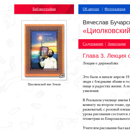
Библиография
Об авторе
|
Фотогалерея
Вячеслав Бучарс
«Циолковский
Содержание
|
Аннотация
Глава 3. Лекция 
Лекция о дирижаблях
Это было в начале апреля 1
люди с бледными лбами и г
Циолковский вне Земли
пище и радостях жизни. А по
умиления.
В Реальном училище имени Ш
комнату на втором этаже, г
рыжеватый, с розовой плеш
урока рисования состоится 
геометрии из Епархиального
Учителем рисования был ка