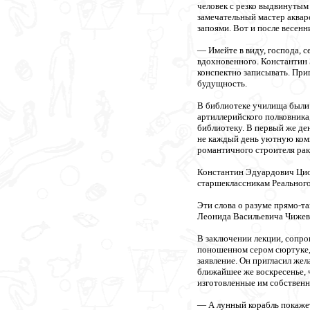
человек с резко выдвинутым
замечательный мастер аквар
запоями. Вот и после весенн
— Имейте в виду, господа, 
вдохновенного. Константин
конспектно записывать. При
будущность.
В библиотеке училища были
артиллерийского полковника
библиотеку. В первый же ден
не каждый день уютную комн
романтичного строителя рак
Константин Эдуардович Циол
старшеклассникам Реального
Эти слова о разуме прямо-т
Леонида Васильевича Чижев
В заключении лекции, сопро
поношенном сером сюртуке, 
заявление. Он пригласил жел
ближайшее же воскресенье, 
изготовленные им собствен
— А лунный корабль покаже