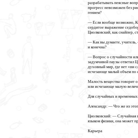
разрабатывать неясные вопр
прогресс невозможен без ри
гением?
— Если вообще возможно, Ко
сердитое выражение седобор
Циолковский, как снайпер, 
— Как вы думаете, учитель,
и конечна?
— Вопрос о случайности ил
задумчивой паузы ответил Ц
духовный мир, где нет «ни с
исчезающе малый объем по с
Малость вещества говорит о
или исчезающе малую велич
Для случайных и временных 
Александр: — Что же из это
Циолковский: — Случайная в
языком физики, она может п
Карьера