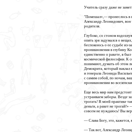
Учитель сразу даже не замет
"Помешал«,— пронеслось в г
Александр Леонидович, вон 
родителя.
Глубоко, со стоном вздохну
опять зря задумался о вещах
беспокоюсь о ее судьбе из-з
проникновения в глубину Ко
единственно о ракете, я был
космической философии. К с
понимают, думать об этом ли
Демокрита, который наклал в
и генерала Леонида Василье
с самим собой, по ночам, ва
проникновении во вселенски
Еще весь мир нам предстоит 
устраиваем заборы. Везде зап
трогать! В моей практике т
деньги, а ракет не трогай!»
совсем не нуждаюсь! Вы вер
— Слава Богу, это, кажется, 
— Так вот, Александр Леонид