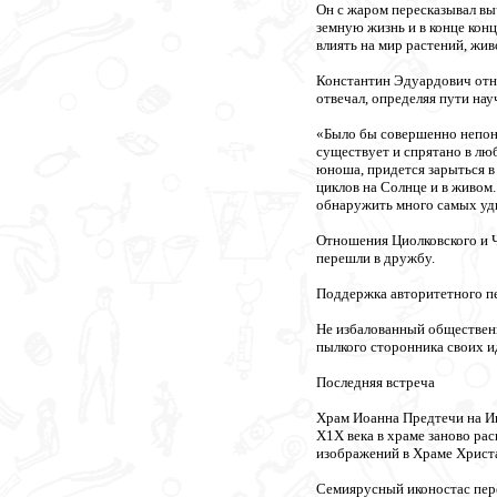
Он с жаром пересказывал вы
земную жизнь и в конце кон
влиять на мир растений, жив
Константин Эдуардович отнес
отвечал, определяя пути нау
«Было бы совершенно непонят
существует и спрятано в лю
юноша, придется зарыться в
циклов на Солнце и в живом.
обнаружить много самых уд
Отношения Циолковского и Ч
перешли в дружбу.
Поддержка авторитетного пе
Не избалованный обществен
пылкого сторонника своих и
Последняя встреча
Храм Иоанна Предтечи на Ив
Х1Х века в храме заново ра
изображений в Храме Христа
Семиярусный иконостас пере