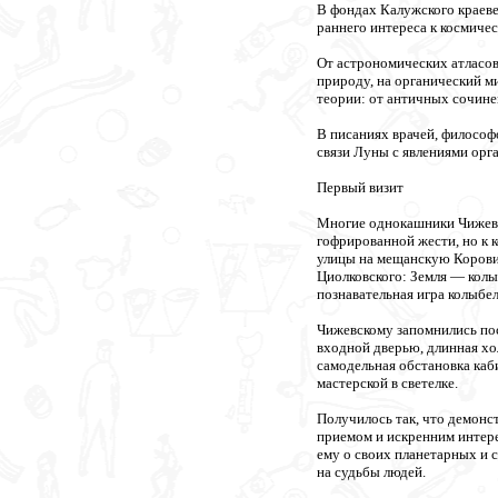
В фондах Калужского краеве
раннего интереса к космиче
От астрономических атласов 
природу, на органический м
теории: от античных сочине
В писаниях врачей, философо
связи Луны с явлениями орг
Первый визит
Многие однокашники Чижевс
гофрированной жести, но к к
улицы на мещанскую Коровин
Циолковского: Земля — колыб
познавательная игра колыбе
Чижевскому запомнились пос
входной дверью, длинная х
самодельная обстановка каб
мастерской в светелке.
Получилось так, что демонс
приемом и искренним интер
ему о своих планетарных и 
на судьбы людей.