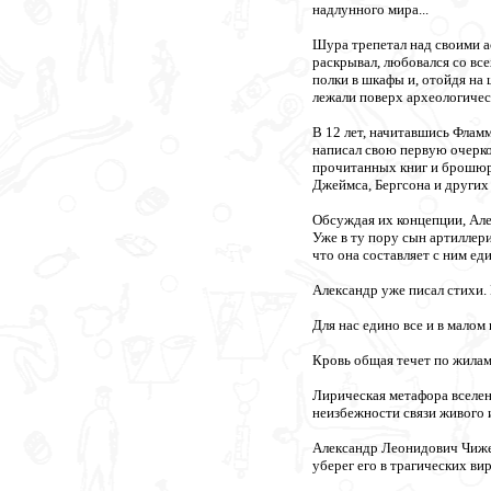
надлунного мира...
Шура трепетал над своими а
раскрывал, любовался со все
полки в шкафы и, отойдя на 
лежали поверх археологичес
В 12 лет, начитавшись Флам
написал свою первую очерко
прочитанных книг и брошюр.
Джеймса, Бергсона и других
Обсуждая их концепции, Але
Уже в ту пору сын артиллери
что она составляет с ним ед
Александр уже писал стихи.
Для нас едино все и в малом
Кровь общая течет по жилам
Лирическая метафора вселен
неизбежности связи живого и
Александр Леонидович Чиже
уберег его в трагических ви