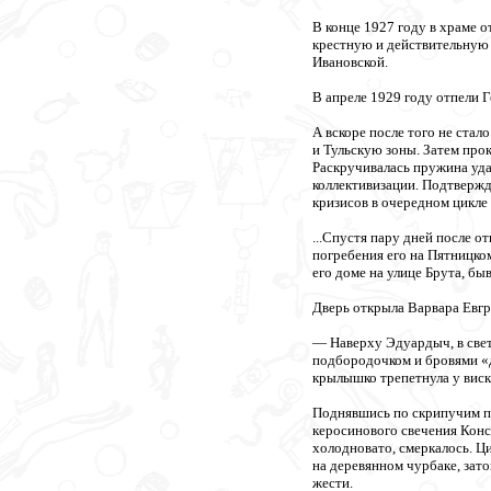
В конце 1927 году в храме 
крестную и действительную 
Ивановской.
В апреле 1929 году отпели 
А вскоре после того не стал
и Тульскую зоны. Затем прок
Раскручивалась пружина уда
коллективизации. Подтвержд
кризисов в очередном цикле
...Спустя пару дней после 
погребения его на Пятницко
его доме на улице Брута, б
Дверь открыла Варвара Евгр
— Наверху Эдуардыч, в свет
подбородочком и бровями «до
крылышко трепетнула у виск
Поднявшись по скрипучим пла
керосинового свечения Конс
холодновато, смеркалось. Ц
на деревянном чурбаке, зато
жести.