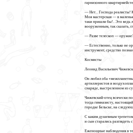
гарнизонного квартирмейсте
— Нет... Господа реалисты! 
Моя мастерская — в маленько
таки пришли бы!.. Это ведь
вооруженным, так сказать, г
— Разве телескоп — оружие
— Естественно, только не ор
инструмент, средство познан
Космисты
Леонид Васильевич Чижевски
Он любил оба «межпланетных
артиллеристов и воздухопла
снаряде, выстреленном из с
Чижевский-отец всячески по
тогда гимназисту, настоящи
городке Бельске, на следую
С каким душевным трепетом 
и сын старались разглядеть 
Еженощные наблюдения в тел