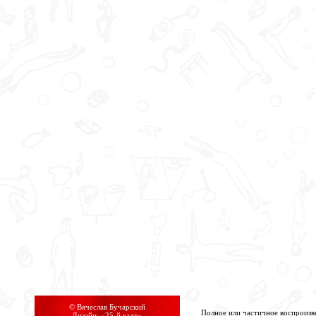
© Вячеслав Бучарский
Полное или частичное воспроизв
Дизайн: «
25-й кадр
»