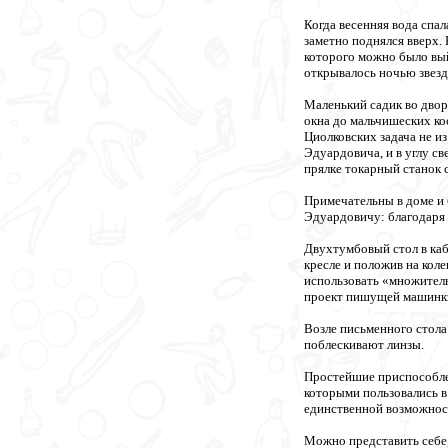
Когда весенняя вода спа
заметно поднялся вверх. 
которого можно было вый
открывалось ночью звезд
Маленький садик во двор
окна до мальчишеских ко
Циолковских задача не и
Эдуардовича, и в углу св
прялке токарный станок
Примечательны в доме и
Эдуардовичу: благодаря э
Двухтумбовый стол в каб
кресле и положив на кол
использовать «множитель
проект пишущей машинки,
Возле письменного стола
поблескивают линзы.
Простейшие приспособлен
которыми пользовались в
единственной возможност
Можно представить себе,