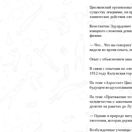
Циолковский организовал
существу лекциями; он п
химические действия эле
Константин Эдуардович н
изящного сложения деви
физики.
— Что... Что вы говорит
видели во время опыта, п
Опыт с объяснением зака
В связи с опытами по эле
1912 году Калужская гор
По теме «Аэростат» Циол
будущем воздухоплавания
По теме «Притяжение тел
человечества о завоевани
долетят на ракетах до Л
— Однако в природе мату
тяготения, которая держи
Возбужденные ученицы та