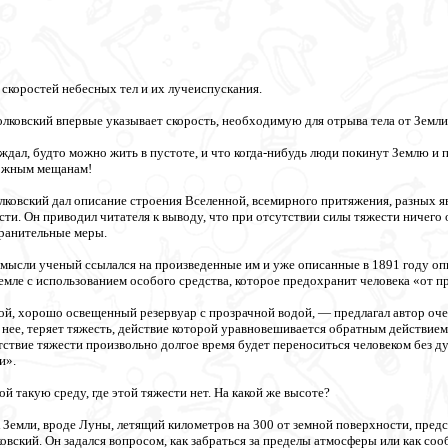
 скоростей небесных тел и их лучеиспускания.
лковский впервые указывает скорость, необходимую для отрыва тела от Земли
рждал, будто можно жить в пустоте, и что когда-нибудь люди покинут Землю и 
ожным мещанам!
олковский дал описание строения Вселенной, всемирного притяжения, разных я
ти. Он приводил читателя к выводу, что при отсутствии силы тяжести ничего 
ранительные меры.
мысли ученый ссылался на произведенные им и уже описанные в 1891 году оп
емле с использованием особого средства, которое предохранит человека «от п
й, хорошо освещенный резервуар с прозрачной водой, — предлагал автор очер
нее, теряет тяжесть, действие которой уравновешивается обратным действием 
утствие тяжести произвольно долгое время будет переноситься человеком без д
и».
й такую среду, где этой тяжести нет. На какой же высоте?
емли, вроде Луны, летящий километров на 300 от земной поверхности, предс
овский. Он задался вопросом, как забраться за пределы атмосферы или как с