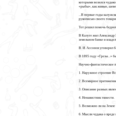
которыми возился чудако
«рыбы», как живые, шевел
...В первые годы калужс
рукописью своего товари
Тот решил помочь бедном
В Калуге жил Александр 
земельном банке и владе
В. И. Ассонов уговорил б
В 1895 году «Грезы...» б
Научно-фантастическое 
1. Наружное строение Вс
2. Всемирное притяжение
3. Описание разных явле
4. Ненавистник тяжести.
5. Возможно ли на Земле
6. Мысли чудака о вреде