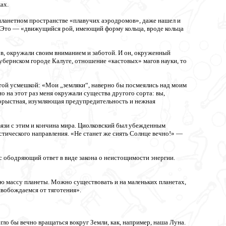
ах.
планетном пространстве «плавучих аэродромов», даже нашел и
. Это — «движущийся рой, имеющий форму кольца, вроде кольца
в, окружали своим вниманием и заботой. И он, окруженный
бернском городе Калуге, отношение «кастовых» магов науки, то
той усмешкой: «Мои „земляки“, наверно бы посмеялись над моим
о на этот раз меня окружали существа другого сорта: вы,
корыстная, изумляющая предупредительность и нежная
вязи с этим и кончина мира. Циолковский был убежденным
стического направления. «Не станет же сиять Солнце вечно!» —
с ободряющий ответ в виде закона о неистощимости энергии.
ю массу планеты. Можно существовать и на маленьких планетах,
вобождаемся от тяготения».
о бы вечно вращаться вокруг Земли, как, например, наша Луна.