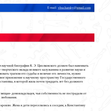
E-mail:
vbucharsky@gmail.com
л научной биографии К. Э. Циолковского должен был навеивать
творческого вклада великого калужанина в развитие науки и
овать трагизм его судьбы и величие его личности, нужно
овое приложение к научному пространству Государственного
тановка, в которой жила почти тридцать лет без должного
х мещан- домовладельцев, чья собственность не пострадали от
о любования.
ровлю. Жена и дети переселились к соседям, а Константину