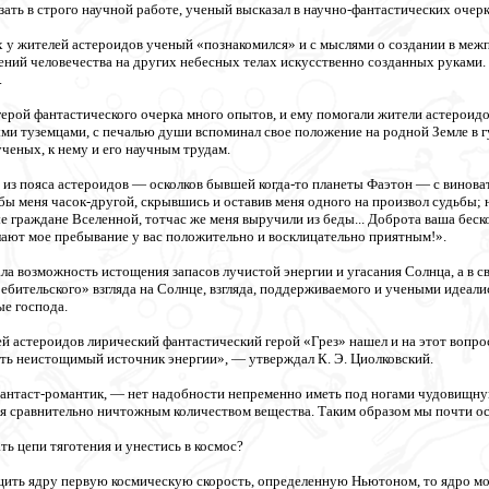
азать в строго научной работе, ученый высказал в научно-фантастических очерк
 у жителей астероидов ученый «познакомился» и с мыслями о создании в меж
ний человечества на других небесных телах искусственно созданных руками
.
ерой фантастического очерка много опытов, и ему помогали жители астероидо
и туземцами, с печалью души вспоминал свое положение на родной Земле в гу
ченых, к нему и его научным трудам.
 из пояса астероидов — осколков бывшей когда-то планеты Фаэтон — с винова
ы меня часок-другой, скрывшись и оставив меня одного на произвол судьбы; н
 граждане Вселенной, тотчас же меня выручили из беды... Доброта ваша бес
лают мое пребывание у вас положительно и восклицательно приятным!».
ла возможность истощения запасов лучистой энергии и угасания Солнца, а в с
ебительского» взгляда на Солнце, взгляда, поддерживаемого и учеными идеали
ые господа.
й астероидов лирический фантастический герой «Грез» нашел и на этот вопро
ть неистощимый источник энергии», — утверждал К. Э. Циолковский.
антаст-романтик, — нет надобности непременно иметь под ногами чудовищну
я сравнительно ничтожным количеством вещества. Таким образом мы почти ос
ать цепи тяготения и унестись в космос?
ить ядру первую космическую скорость, определенную Ньютоном, то ядро могл