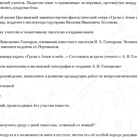
ватый учитель. Подвесив такие «страшилища» на веревках, протянутых между 
ились, раздувая бока.
кой жизни Циолковский закончил научно-фантастический очерк «Грезы о Земле 
ща, податного инспектора горуправы Василия Ивановича Ассонова.
у учителю и талантливому писателю в издании книги.
Николаевич Гончаров, племянник известного писателя И. А. Гончарова. Челов
л имением недалеко от Перемышля.
анкира издать «Грезы о Земле и небе...» Состоялась встреча ученого с А. Н. Го
ыли напечатаны в московской типографии в «издании А. Н. Гончарова».
произведение, написанное в развитии предыдущих работ по вопросам межпла
еленной.
.
ний, происходящих без участия тяжести.
 получить среду с иной тяжестью, отличной от земной?
 воздуха и о возможности жить в пустоте; мечты его об особой породе разумн