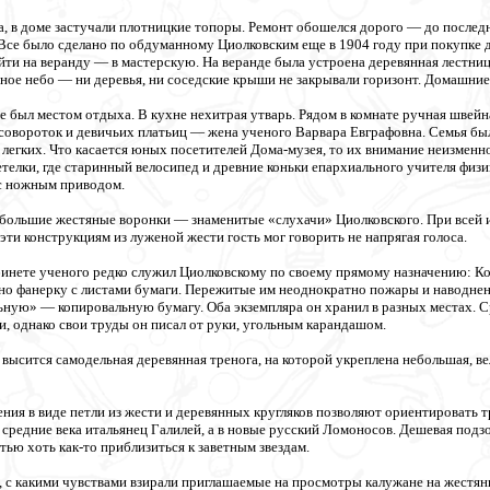
ла, в доме застучали плотницкие топоры. Ремонт обошелся дорого — до послед
Все было сделано по обдуманному Циолковским еще в 1904 году при покупке до
ти на веранду — в мастерскую. На веранде была устроена деревянная лестниц
ное небо — ни деревья, ни соседские крыши не закрывали горизонт. Домашние 
е был местом отдыха. В кухне нехитрая утварь. Рядом в комнате ручная швейн
совороток и девичьих платьиц — жена ученого Варвара Евграфовна. Семья бы
з легких. Что касается юных посетителей Дома-музея, то их внимание неизменн
етелки, где старинный велосипед и древние коньки епархиального учителя физи
 с ножным приводом.
 большие жестяные воронки — знаменитые «слухачи» Циолковского. При всей
ти конструкциям из луженой жести гость мог говорить не напрягая голоса.
инете ученого редко служил Циолковскому по своему прямому назначению: Ко
ено фанерку с листами бумаги. Пережитые им неоднократно пожары и наводнен
ную» — копировальную бумагу. Оба экземпляра он хранил в разных местах. 
 однако свои труды он писал от руки, угольным карандашом.
 высится самодельная деревянная тренога, на которой укреплена небольшая, ве
ия в виде петли из жести и деревянных кругляков позволяют ориентировать тр
 средние века итальянец Галилей, а в новые русский Ломоносов. Дешевая подз
ью хоть как-то приблизиться к заветным звездам.
 с какими чувствами взирали приглашаемые на просмотры калужане на жестян