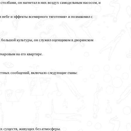
столбами, он нагнетал в них воздух самодельным насосом, и
и небе и эффекты всемирного тяготения» и познакомил с
ек большой культуры, он служил оценщиком в дворянском
нчаровым на его квартире.
нетных сообщений, включало следующие главы:
ых существ, живущих без атмосферы.