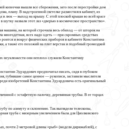
ней копеечки вышли все сбережения, зато после перестройки дом
ма, плану. В надстроенной светелке разместился кабинет, из
а и люк — выход на крышу. С этой плоской крыши во всей красе
в шутку назвали этот лаз «дверью в космическое пространство».
ая машина, на которой строчила весь обиход — от шторок на
ла многодетная, всех надо одеть — при скромных средствах
о роится и вокруг физических приборов в кабинете Константина
ки, а также его похожий на плот верстак и подобный громоздкой
 их неуклюжести они неплохо служили Константину
нстантин Эдуардович предпочитал писать, сидя в глубоком
ия, губившие самое ценное — рукописи, заставили мыслителя
Среди изобретений Константина Эдуардовича есть оригинальный
личиной с эстафетную палочку, деревянная трубка. В ее торцах
убу по азимуту и склонению. Так выглядели телескопы,
орная труба с мизерным увеличением была для Циолковского
ых, почти 2-метровой длины «рыб» (модели дирижаблей), с