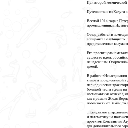
При второй космической 
Путешествие из Калуги в
Весной 1914 года в Пете
промышленники. Их интер
Съезд работал в помещен
аспиранта Голубицкого. 
представленные калужск
Его проект цельнометалл
существо идеи, российск
ненадежным. Огорченные 
домой.
В работе «Исследования
улице и продолженной в 
периодических траектори
большей части в доме на
космонавтики отмечал, ч
как в романе Жюля Верна
поблизости от Земли, то 
...Калужское епархиальн
и математику на положен
проектов Константин Эду
для дополнительного зар