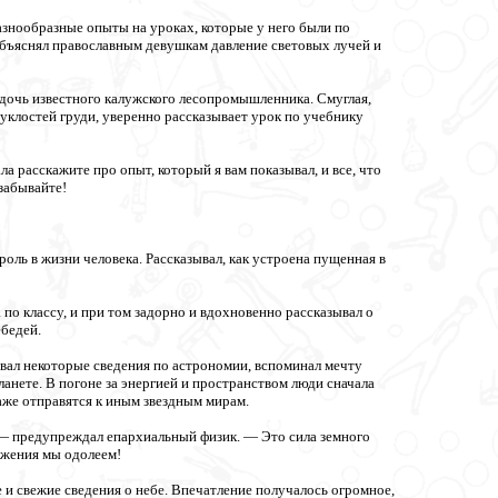
знообразные опыты на уроках, которые у него были по
бъяснял православным девушкам давление световых лучей и
дочь известного калужского лесопромышленника. Смуглая,
лостей груди, уверенно рассказывает урок по учебнику
 расскажите про опыт, который я вам показывал, и все, что
 забывайте!
оль в жизни человека. Рассказывал, как устроена пущенная в
по классу, и при том задорно и вдохновенно рассказывал о
ебедей.
авал некоторые сведения по астрономии, вспоминал мечту
ланете. В погоне за энергией и пространством люди сначала
аже отправятся к иным звездным мирам.
 — предупреждал епархиальный физик. — Это сила земного
тяжения мы одолеем!
 и свежие сведения о небе. Впечатление получалось огромное,