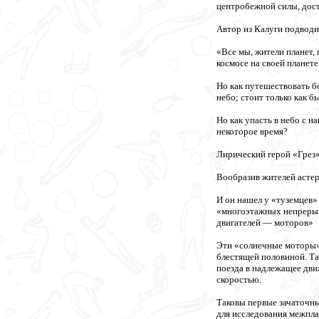
центробежной силы, дост
Автор из Калуги подводи
«Все мы, жители планет,
космосе на своей планете
Но как путешествовать б
небо; стоит только как б
Но как упасть в небо с 
некоторое время?
Лирический герой «Грез»
Вообразив жителей астер
И он нашел у «туземцев»
«многоэтажных непрерывн
двигателей — моторов»
Эти «солнечные моторы»,
блестящей половиной. Та
поезда в надлежащее дви
скоростью.
Таковы первые зачаточны
для исследования межпла