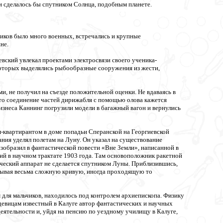
 и сделалось бы спутником Солнца, подобным планете.
ников было много военных, встречались и крупные
не.
вский увлекал проектами электросвязи своего ученика-
 которых выделялись рыбообразные сооружения из жести,
, не получил на съезде положительной оценки. Не вдаваясь в
что соединение частей дирижабля с помощью олова кажется
знеса Каннинг погрузили модели в багажный вагон и вернулись
квартирантом в доме попадьи Сперанской на Георгиевской
ния уделял полетам на Луну. Он указал на существование
зобразил в фантастической повести «Вне Земли», написанной в
ий в научном трактате 1903 года. Там основоположник ракетной
ический аппарат не сделается спутником Луны. Приблизившись,
писывая весьма сложную кривую, иногда проходящую то
для мальчиков, находилось под контролем архиепископа. Физику
девицам известный в Калуге автор фантастических и научных
еятельности и, уйдя на пенсию по уездному училищу в Калуге,