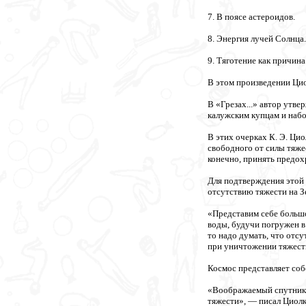
7. В поясе астероидов.
8. Энергия лучей Солнца.
9. Тяготение как причина
В этом произведении Цио
В «Грезах...» автор утве
калужским купцам и наб
В этих очерках К. Э. Ци
свободного от силы тяжес
конечно, принять предох
Для подтверждения этой 
отсутствию тяжести на З
«Представим себе большо
воды, будучи погружен в 
то надо думать, что отс
при уничтожении тяжест
Космос представляет собо
«Воображаемый спутник З
тяжести», — писал Циолк