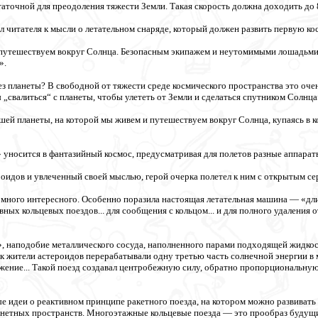
аточной для преодоления тяжести Земли. Такая скорость должна доходить до 8
л читателя к мысли о летательном снаряде, который должен развить первую ко
 путешествуем вокруг Солнца. Безопасным экипажем и неутомимыми лошадьми 
».
ез планеты? В свободной от тяжести среде космического пространства это очен
ы „свалиться“ с планеты, чтобы улететь от Земли и сделаться спутником Солнца
нашей планеты, на которой мы живем и путешествуем вокруг Солнца, купаясь в 
 уносится в фантазийный космос, предусматривая для полетов разные аппарат
оидов и увлеченный своей мыслью, герой очерка полетел к ним с открытым сер
 много интересного. Особенно поразила настоящая летательная машина — «дли
ых кольцевых поездов... для сообщения с кольцом... и для полного удаления
 наподобие металлического сосуда, наполненного парами подходящей жидкост
к жители астероидов перерабатывали одну третью часть солнечной энергии в
жение... Такой поезд создавал центробежную силу, обратно пропорциональную 
е идеи о реактивном принципе ракетного поезда, на котором можно развивать 
нетных пространств. Многоэтажные кольцевые поезда — это прообраз будущи