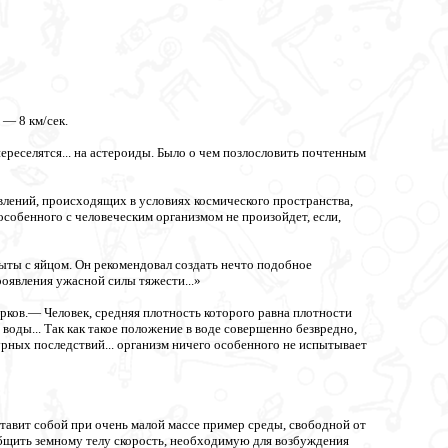
 — 8 км/сек.
переселятся... на астероиды. Было о чем позлословить почтенным
влений, происходящих в условиях космического пространства,
особенного с человеческим организмом не произойдет, если,
ыты с яйцом. Он рекомендовал создать нечто подобное
роявления ужасной силы тяжести...»
ков.— Человек, средняя плотность которого равна плотности
воды... Так как такое положение в воде совершенно безвредно,
урных последствий... организм ничего особенного не испытывает
тавит собой при очень малой массе пример среды, свободной от
ообщить земному телу скорость, необходимую для возбуждения