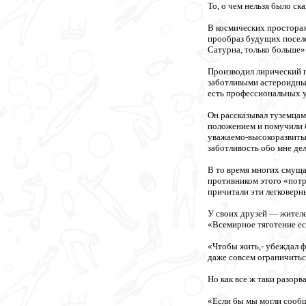
То, о чем нельзя было ск
В космических просторах
прообраз будущих поселе
Сатурна, только больше»
Производил лирический г
заботливыми астероидным
есть профессиональных у
Он рассказывал туземцам
положением и помучили б
уважаемо-высокоразвитые
заботливость обо мне де
В то время многих смуща
противником этого «потр
причитали эти легковерн
У своих друзей — жителе
«Всемирное тяготение ес
«Чтобы жить,- убеждал ф
даже совсем ограничитьс
Но как все ж таки разорв
«Если бы мы могли сообщ