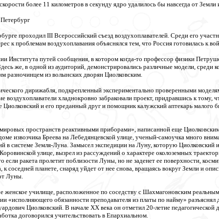
скорости более 11 километров в секунду ядро удалилось бы навсегда от Земли
 Петербург
рбурге проходил III Всероссийский съезд воздухоплавателей. Среди его участ
ес к проблемам воздухоплавания объяснялся тем, что Россия готовилась к вой
ии Института путей сообщения, в котором когда-то профессор физики Петруше
Здесь же, в одной из аудиторий, демонстрировались различные модели, среди
им разночинцем из волынских дворян Циолковским.
ического дирижабля, подкрепленный экспериментально проверенными моделями
ие воздухоплаватели хладнокровно забраковали проект, придравшись к тому, 
Циолковский и его преданный друг и помощник калужский аптекарь малого би
 мировых пространств реактивными приборами», написанной еще Циолковским-
доме извозчика Бреева на Лебедянцевской улице, ученый-самоучка много внима
й в системе Земля-Луна. Замысел экспедиции на Луну, которую Циолковский и
 Коровинской улице, вызрел из рассуждений о характере околоземных траектор
то если ракета пролетит поблизости Луны, но не заденет ее поверхности, косм
, к соседней планете, снаряд уйдет от нее снова, вращаясь вокруг Земли и о
от Луны.
ое женское училище, расположенное по соседству с Шахмагоновским реальным 
ии «исполняющего обязанности преподавателя из платы по найму» разъяснял 
ардович Циолковский. В начале ХХ века он отметил 20-летие педагогической д
аботка договорился учительствовать в Епархиальном.