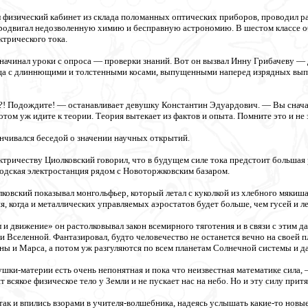
 физический кабинет из склада поломанных оптических приборов, проводил ра
родвигал недозволенную химию и бесправную астрономию. В шестом классе о
ктрического тока.
ачинал уроки с опроса — проверки знаний. Вот он вызвал Инну Грибачеву — 
ца с длиннющими и толстенными косами, выпущенными наперед изрядных выпук
е?! Подождите! — останавливает девушку Константин Эдуардович. — Вы сначала
отом уж идите к теории. Теория вытекает из фактов и опыта. Помните это и не
нчивался беседой о значении научных открытий.
ктричеству Циолковский говорил, что в будущем силе тока предстоит большая р
одская электростанция рядом с Новоторжковским базаром.
ковский показывал монгольфьер, который летал с куколкой из хлебного мякиша 
, когда и металлических управляемых аэростатов будет больше, чем гусей и л
 и движение» он растолковывал закон всемирного тяготения и в связи с этим д
и Вселенной. Фантазировал, будто человечество не останется вечно на своей п
уны и Марса, а потом уж разгуляются по всем планетам Солнечной системы и д
шки-материи есть очень непонятная и пока что неизвестная математике сила,
т всякое физическое тело у Земли и не пускает нас на небо. Но и эту силу при
к и впились взорами в учителя-волшебника, надеясь услышать какие-то новые