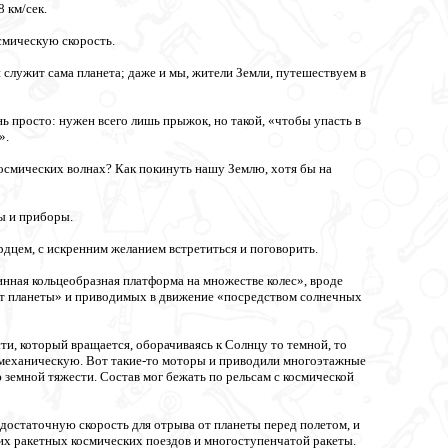
 км/сек.
смическую скорость.
служит сама планета; даже и мы, жители Земли, путешествуем в
ь просто: нужен всего лишь прыжок, но такой, «чтобы упасть в
».
космических волнах? Как покинуть нашу Землю, хотя бы на
ы и приборы.
дцем, с искренним желанием встретиться и поговорить.
нная кольцеобразная платформа на множестве колес», вроде
 от планеты» и приводимых в движение «посредством солнечных
и, который вращается, оборачиваясь к Солнцу то темной, то
 механическую. Вот такие-то моторы и приводили многоэтажные
земной тяжести. Состав мог бежать по рельсам с космической
достаточную скорость для отрыва от планеты перед полетом, и
х ракетных космических поездов и многоступенчатой ракеты.