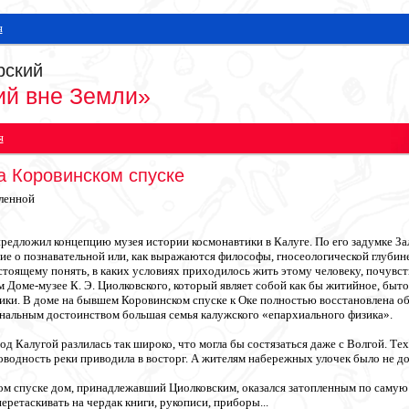
я
рский
ий вне Земли»
я
а Коровинском спуске
ленной
предложил концепцию музея истории космонавтики в Калуге. По его задумке За
ие о познавательной или, как выражаются философы, гносеологической глубине 
стоящему понять, в каких условиях приходилось жить этому человеку, почувств
 Доме-музее К. Э. Циолковского, который являет собой как бы житийное, быт
ики. В доме на бывшем Коровинском спуске к Оке полностью восстановлена обс
ональным достоинством большая семья калужского «епархиального физика».
под Калугой разлилась так широко, что могла бы состязаться даже с Волгой. Те
оводность реки приводила в восторг. А жителям набережных улочек было не д
м спуске дом, принадлежавший Циолковским, оказался затопленным по самую к
ретаскивать на чердак книги, рукописи, приборы...