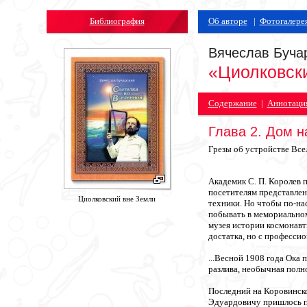
Библиография
Об авторе
|
Фотогалере
Вячеслав Буча
«Циолковск
Содержание
|
Аннотаци
Глава 2. Дом н
Грезы об устройстве Все
Академик С. П. Королев 
посетителям представлен
Циолковский вне Земли
техники. Но чтобы по-на
побывать в мемориальном
музея истории космонавт
достатка, но с професси
...Весной 1908 года Ока 
разлива, необычная полн
Последний на Коровинско
Эдуардовичу пришлось пе