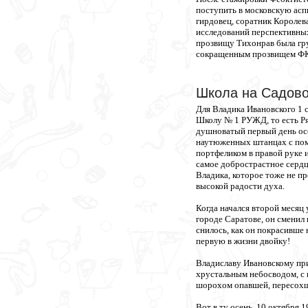
поступить в московскую асп
гирдовец, соратник Королев
исследований перспективных
прозвищу Тихонрав была гру
сокращенным прозвищем ФК
Школа на Садов
Для Владика Ивановского 1 
Школу № 1 РУЖД, то есть Ря
душноватый первый день осе
наутюженных штанцах с помо
портфеликом в правой руке и
самое добрострастное серд
Владика, которое тоже не п
высокой радости духа.
Когда начался второй месяц
городе Саратове, он сменил
снилось, как он покрасивше н
первую в жизни двойку!
Владиславу Ивановскому при
хрустальным небосводом, с
шорохом опавшей, пересохш
Вот в ту осень, 10 октября 