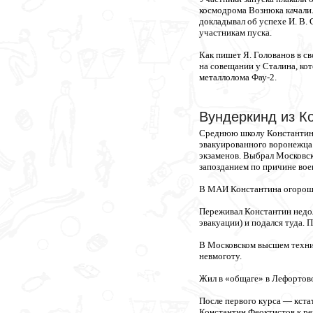
космодрома Вознюка качали.
докладывал об успехе И. В. 
участникам пуска.
Как пишет Я. Голованов в св
на совещании у Сталина, ко
металлолома Фау-2.
Вундеркинд из К
Среднюю школу Константин з
эвакуированного воронежца 
экзаменов. Выбрал Московс
запозданием по причине вое
В МАИ Константина огорошил
Переживал Константин недол
эвакуации) и подался туда. 
В Московском высшем технич
невмоготу.
Жил в «общаге» в Лефортово
После первого курса — кста
Константин Феоктистов к рек