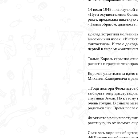
14 июля 1948 г. на научной
«Пути осуществления больши
ракет, предложил пакетную 
«Таким образом, дальность п
Доклад встретили молчанием,
высокий чин изрек: «Институ
фантастики». И это о доклад
первой в мире межконтинента
Только Король серьезно отн
расчеты и графики тихонра
Королев ухватился за идею 
Михаила Клавдиевича в раке
...Года полтора Феоктистов
выбирать тему диссертации.
спутника Земли. Но к этому
очень трудно. В смысле мате
родиться сын. Время после 
Феоктистов решил поступить
ракетную, но от космоса ещ
Сказалась хорошая общетеор
ФКП скоро стал бесспорным 