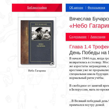
Библиография
Об авторе
|
Фотогалерея
Вячеслав Бучарс
«Небо Гагари
Содержание
|
Аннотация
Глава 1.4 Трофе
День Победы на
В начале 1944 года, когда г
возвратилась в столицу. Мос
же аэростаты заграждения, 
крестами уже не прорывались
Небо Гагарина
специальная школа будущих 
нормальный ритм учёбы.
В свободное от занятий вре
в Белоруссии, мать по-преж
...В Великий победный день
примчался поутру домой.