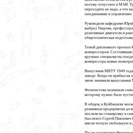
потому отпустите в МАИ. Туд
переходить не надо, а что ка
газодинамике и управлению 
Руководили кафедрами Юрий
выбрал Уварова, профессора 
реактивные двигатели и рак
общетехническая подготовка
Темой дипломного проекта 
компрессором. Состоявшаяся
крупные специалисты газоди
компрессора новые номогра
Выпускник МВТУ 1949 года 
заводе. Когда он прибыл на 
звене занимали выпускники 
Феоктистова назначили снач
которому нужно было пустит
В общем, в Куйбышеве моск
режимном предприятии долгая
послали на стажировку в са
был некто Сергей Павлович 
имели четкую глобальную и
После стажировки Феоктистов