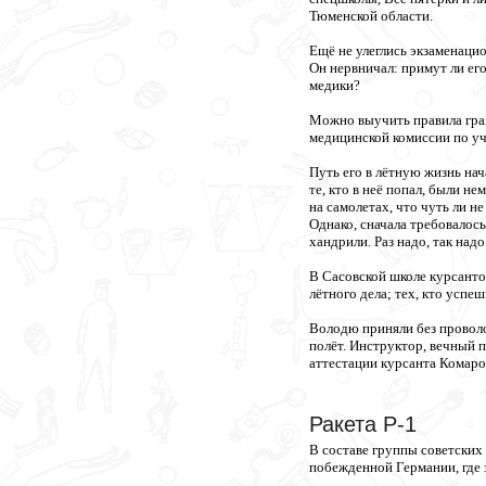
Тюменской области.
Ещё не улеглись экзаменацио
Он нервничал: примут ли ег
медики?
Можно выучить правила грам
медицинской комиссии по уч
Путь его в лётную жизнь на
те, кто в неё попал, были н
на самолетах, что чуть ли н
Однако, сначала требовалось
хандрили. Раз надо, так надо
В Сасовской школе курсанто
лётного дела; тех, кто усп
Володю приняли без проволо
полёт. Инструктор, вечный 
аттестации курсанта Комаро
Ракета Р-1
В составе группы советских
побежденной Германии, где 