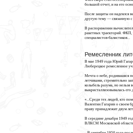
большой отчет, и на его осн
После защиты он надеялся в
другую тему — связанную с 
В распоряжении вычислителе
ракетных траекторий. ФКП, 
специалистов-балистиков...
Ремесленник лит
В мае 1949 года Юрий Гагар
Люберецкое ремесленное уч
Мечта о небе, родившаяся п
летчиками, стремительно за
колыбель разума, но нельзя
выкристаллизовывалась его 
«...Среди тех людей, кто п
Валентин Гагарин о своем б
праву принадлежит двум летч
В середине декабря 1949 г
ВЛКСМ Московской области.
...В сентябре 1950 года пос