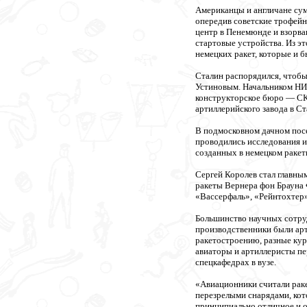
Американцы и англичане сум
опередив советские трофей
центр в Пенемюнде и взорва
стартовые устройства. Из э
немецких ракет, которые и 
Сталин распорядился, чтобы
Устиновым. Начальником НИИ
конструкторское бюро — СКБ
артиллерийского завода в Ст
В подмосковном дачном посе
проводились исследования и
созданных в немецком ракет
Сергей Королев стал главны
ракеты Вернера фон Брауна 
«Вассерфаль», «Рейнтохтер
Большинство научных сотру
производственники были ар
ракетостроению, разные ку
авиаторы и артиллеристы пе
спецкафедрах в вузе.
«Авиационники считали рак
перезрелыми снарядами, кот
принципиально отличное и о