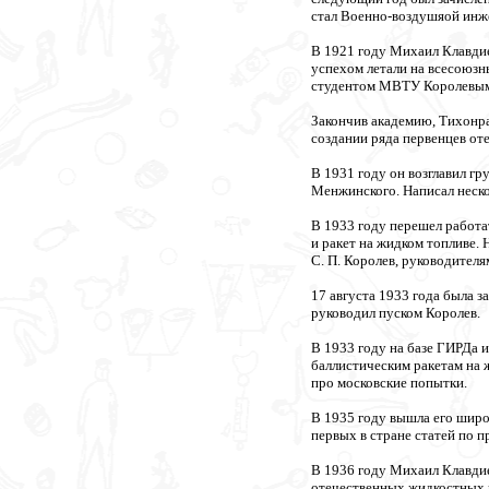
стал Военно-воздушяой инже
В 1921 году Михаил Клавдиев
успехом летали на всесоюзн
студентом МВТУ Королевы
Закончив академию, Тихонра
создании ряда первенцев от
В 1931 году он возглавил г
Менжинского. Написал неско
В 1933 году перешел работа
и ракет на жидком топливе.
С. П. Королев, руководител
17 августа 1933 года была з
руководил пуском Королев.
В 1933 году на базе ГИРДа 
баллистическим ракетам на 
про московские попытки.
В 1935 году вышла его широ
первых в стране статей по 
В 1936 году Михаил Клавдие
отечественных жидкостных 