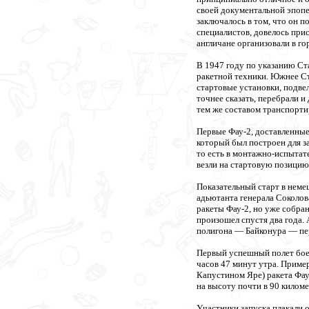
своей документальной эпоп
заключалось в том, что он п
специалистов, довелось при
англичане организовали в го
В 1947 году по указанию Ст
ракетной техники. Южнее Ст
стартовые установки, подве
точнее сказать, перебрали 
тем же составом транспорти
Первые Фау-2, доставленные
который был построен для з
то есть в монтажно-испытат
везли на стартовую позицию
Показательный старт в немец
адьютанта генерала Соколова
ракеты Фау-2, но уже собра
произошел спустя два года. 
полигона — Байконура — пе
Первый успешный полет боев
часов 47 минут утра. Пример
Капустином Яре) ракета Фау-
на высоту почти в 90 киломе
Участники запуска плакали о