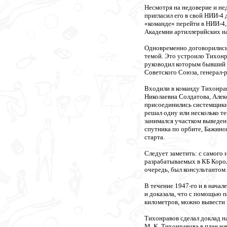
Несмотря на недоверие и не
пригласил его в свой НИИ-4 
«команде» перейти в НИИ-4, 
Академии артиллерийских на
Одновременно договорились,
темой. Это устроило Тихонра
руководил которым бывший 
Советского Союза, генерал-р
Входили в команду Тихонра
Николаевна Солдатова, Алек
присоединились системщики
решал одну или несколько те
занимался участком выведен
спутника по орбите, Бажино
старта.
Следует заметить: с самого 
разрабатываемых в КБ Корол
очередь, был консультантом
В течение 1947-го и в нача
и доказала, что с помощью 
километров, можно вывести 
Тихонравов сделал доклад н
М. К. Тихонравова в план н