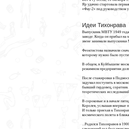
Яр удачно стартовала первая
«Фау-2» под руководством у
Идеи Тихонрава
Выпускник МВТУ 1949 года 
заводе. Когда он прибыл на 
звене занимали выпускники 
Феоктистова назначили снач
которому нужно было пустит
В общем, в Куйбышеве моск
режимном предприятии долга
После стажировки в Подмоско
задумал поступить в москов
бывший гирдовец, соратник
теоретических исследований
В сороковые и в начале пяти
Королев, услышав впервые п
И только приехав к Тихонра
космического полета в ближ
...Родился Тихонравов в 19
следующий год был зачислен