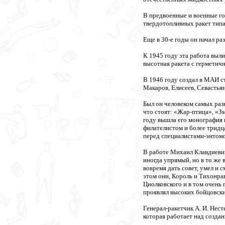
В предвоенные и военные г
твердотопливных ракет типа
Еще в 30-е годы он начал ра
К 1945 году эта работа выл
высотная ракета с герметич
В 1946 году создал в МАИ 
Макаров, Елисеев, Севастья
Был он человеком самых раз
что стоят: «Жар-птица», «З
году вышла его монография 
филателистом и более тридц
перед специалистами-энтомо
В работе Михаил Клавдиевич
иногда упрямый, но в то же
вовремя дать совет, умел и 
этом они, Король и Тихонра
Циолковского и в том очень
проявлял высоких бойцовских
Генерал-ракетчик А. И. Нес
которая работает над создан