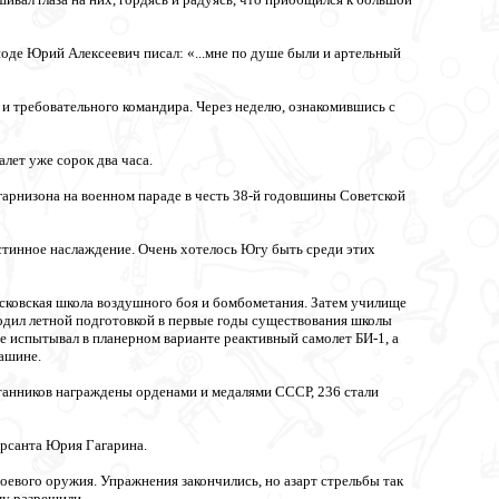
оде Юрий Алексеевич писал: «...мне по душе были и артельный
 и требовательного командира. Через неделю, ознакомившись с
лет уже сорок два часа.
арнизона на военном параде в честь 38-й годовшины Советской
истинное наслаждение. Очень хотелось Югу быть среди этих
осковская школа воздушного боя и бомбометания. Затем училище
одил летной подготовкой в первые годы существования школы
 испытывал в планерном варианте реактивный самолет БИ-1, а
ашине.
анников награждены орденами и медалями СССР, 236 стали
урсанта Юрия Гагарина.
боевого оружия. Упражнения закончились, но азарт стрельбы так
му разрешили.