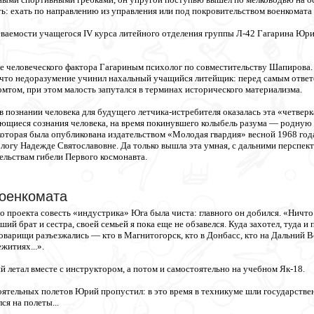
ь: ехать по направлению из управления или под покровительством военкомата 
еваемости учащегося IV курса литейного отделения группы Л-42 Гагарина Юрия
 человеческого фактора Гагариным психолог по совместительству Шапирова. Не
 что недоразумение учинил нахальный учащийся литейщик: перед самым отве
мтом, при этом малость запутался в терминах исторического материализма.
 познании человека для будущего летчика-истребителя оказалась эта «четве
ющиеся сознания человека, на время покинувшего колыбель разума — родную п
которая была опубликована издательством «Молодая гвардия» весной 1968 года
огу Надежде Святославовне. Да только вышла эта умная, с дальними перспект
ельствам гибели Первого космонавта.
оенкомата
 проекта совесть «индустрика» Юга была чиста: главного он добился. «Ничто
ий брат и сестра, своей семьей я пока еще не обзавелся. Куда захотел, туда и
оварищи разъезжались — кто в Магнитогорск, кто в Донбасс, кто на Дальний Во
житиях...».
летал вместе с инструктором, а потом и самостоятельно на учебном Як-18.
тоятельных полетов Юрий пропустил: в это время в техникуме шли государстве
ся на полеты...