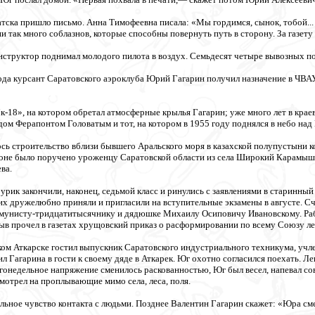
атска пришло письмо. Анна Тимофеевна писала: «Мы гордимся, сынок, тобой..
ни так много соблазнов, которые способны повернуть путь в сторону. За газету 
нструктор поднимал молодого пилота в воздух. Семьдесят четыре вывозных пол
 года курсант Саратовского аэроклуба Юрий Гагарин получил назначение в ЧВ
-18», на котором обретал атмосферные крылья Гагарин; уже много лет в крае
дом Ферапонтом Головатым и тот, на котором в 1955 году поднялся в небо на
алось строительство вблизи бывшего Аральского моря в казахской полупустыни
гоне было поручено уроженцу Саратовской области из села Широкий Карамыш
ва.
Сурик закончили, наконец, седьмой класс и ринулись с заявлениями в старинн
их дружелюбно приняли и пригласили на вступительные экзамены в августе. Сч
ммунисту-тридцатитысячнику и дядюшке Михаилу Осиповичу Ивановскому. Рабо
ыв прочел в газетах хрущовский приказ о расформировании по всему Союзу л
леком Аткарске гостил выпускник Саратовского индустриального техникума, уч
 Гагарина в гости к своему дяде в Аткарек. Юг охотно согласился поехать. Лег
гонедельное напряжение сменилось раскованностью, Юг был весел, напевал сов
отрел на проплывающие мимо села, леса, поля.
льное чувство контакта с людьми. Позднее Валентин Гагарин скажет: «Юра см