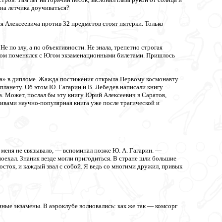
на летчика доучиваться?
 Алексеевича против 32 предметов стоят пятерки. Только
 по злу, а по объективности. Не знала, трепетно строгая
том поменялся с Югом экзаменационными билетами. Пришлось
рка» в дипломе. Жажда постижения открыла Первому космонавту
ланету. Об этом Ю. Гагарин и В. Лебедев написали книгу
. Может, послал бы эту книгу Юрий Алексеевич в Саратов,
ивами научно-популярная книга уже после трагической и
 меня не связывало, — вспоминал позже Ю. А. Гагарин. —
 поехал. Знания везде могли пригодиться. В стране шли большие
сток, и каждый звал с собой. Я ведь со многими дружил, привык
нные экзамены. В аэроклубе волновались: как же так — комсорг