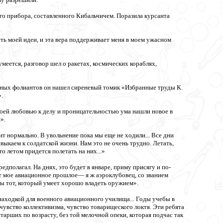
ого прибора, составленного Кибальчичем. Поразила курсанта
сть моей идеи, и эта вера поддерживает меня в моем ужасном
меется, разговор шел о ракетах, космических кораблях,
мных фолиантов он нашел сиреневый томик «Избранные труды К.
.
воей любовью к делу и проницательностью ума нашли новое в
».
т нормально. В увольнение пока мы еще не ходили... Все дни
выкаем к солдатской жизни. Нам это не очень трудно. Летать,
о летом придется полетать на них...»
дполагал. На днях, это будет в январе, приму присягу и по-
т мое авиационное прошлое— я ж аэроклубовец, со званием
ы тот, который умеет хорошо владеть оружием».
 находкой для военного авиационного училища... Годы учебы в
увство коллективизма, чувство товарищеского локтя. Эти ребята
арших по возрасту, без той мелочной опеки, которая подчас так