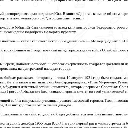
.
й распорядок всецело подчинил Юга. В книге «Дорога в космос» об этом пери
апорты в положении „смирно“, и солдатские песни...»
олодого бойца Юг был назначен во взвод капитана Бориса Федорова, строгого
он неожиданно подобрел к молодому курсанту.
6 полетов?— сказал капитан с искренним удивлением.— Молодец, однако!.. И на
 с восхищением наблюдал военный парад, прохождение войск Оренбургского г
ь шеренг, монолитность колонн, строгая очерченность квадратов доставляли 
ировавших на центральной площади города.
м бойцам рассказали историю училища. 10 августа 1921 года была создана м
е... Летали пилоты на гигантских бомбардировщиках «Илья Муромец». Руков
, в будущем известный летчик-испытатель, который первым в Советском Союзе
ища Григорий Яковлевич Бахчиванджи первым взлетел на этой удивительной м
венной войны выпускники училища проявили массовый героизм. Тысячи воспит
а, 9 из них удостоены этого звания дважды.
прославленным именам с гордостью будет добавляться имя пока неизвестного к
онституции 5 декабря 1955 года Юрий Гагарин первый раз в жизни стрелял из 
ъявил желание вновь отстреляться, чтобы выполнить упражнения на отлично. Е