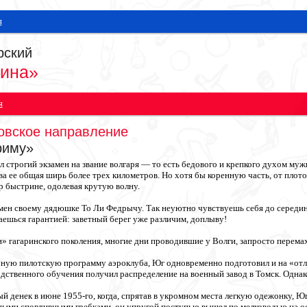
я
рский
рина»
я
ловское направление
риму»
 строгий экзамен на звание волгаря — то есть бедового и крепкого духом мужи
ва ее общая ширь более трех километров. Но хотя бы коренную часть, от плот
р быстрине, одолевая крутую волну.
амен своему дядюшке То Ли Федрычу. Так неуютно чувствуешь себя до середины:
аешься гарантией: заветный берег уже различим, доплыву!
» гагаринского поколения, многие дни проводившие у Волги, запросто перемах
бную пилотскую программу аэроклуба, Юг одновременно подготовил и на «отл
одственного обучения получил распределение на военный завод в Томск. Однак
ый денек в июне 1955-го, когда, спрятав в укромном места легкую одежонку, Ю
ми спортивными гребками, он упругой поступью вышел по мелководью на остро