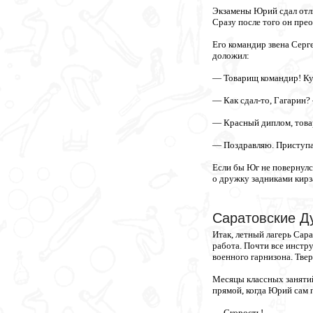
Экзамены Юрий сдал отли
Сразу после того он пре
Его командир звена Серге
доложил:
— Товарищ командир! Кур
— Как сдал-то, Гагарин?
— Красный диплом, това
— Поздравляю. Приступай
Если бы Юг не повернулся
о дружку задниками кирз
Саратовские Д
Итак, летный лагерь Сар
работа. Почти все инстр
военного гарнизона. Твер
Месяцы классных занятий
прямой, когда Юрий сам п
— Скорость!