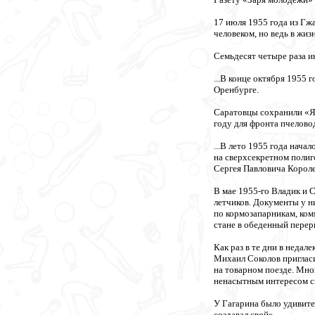
17 июля 1955 года из Гж
человеком, но ведь в жиз
Семьдесят четыре раза и
...В конце октября 1955
Оренбурге.
Саратовцы сохранили «Як
году для фронта пчелово
...В лето 1955 года нач
на сверхсекретном поли
Сергея Павловича Короле
В мае 1955-го Владик и 
летчиков. Документы у н
по кормозапарникам, ко
стане в обеденный перер
Как раз в те дни в неда
Михаил Соколов пригласил
на товарном поезде. Мно
ненасытным интересом см
У Гагарина было удивите
создавал свой».