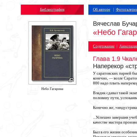
Библиография
Об авторе
|
Фотогалере
Вячеслав Буча
«Небо Гага
Содержание
|
Аннотаци
Глава 1.9 Чка
Наперекор «ст
У саратовских парней был
конечно, — возле Сарато
800 надо плыть напереко
Небо Гагарина
Владик сдавал такой экз
половину пути, успокаив
Конечно же, «индустрики
...Успешно завершив уче
качестве мастера произв
Был в его жизни особенн
Переплыв стрежень мощны