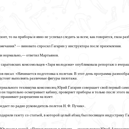
нт, то на приборы и явно не успевал следить за всем; как говорится, глаза раз
мечания? — виновато спросил Гагарин у инструктора после приземления.
ли нормально,— ответил Мартьянов.
ета саратовских комсомольцев «Заря молодежи» опубликовала репортаж о вчера
в писал: «Начинается подготовка к полетам. В этот день программа разнообр
редстоит выполнять различные фигуры пилотажа.
риального техникума комсомолец Юрий Гагарин совершает свой первый самос
 он тщательно осматривает кабину, проверяет приборы и только после этого в
спрашивает разрешения на взлет.
дает по радио руководитель полетов Н. Ф. Пучик».
дарили газету со статьей, в которой целый абзац был посвящен индустрику Га
Юг послал домой. «Первая похвала в печати,— скажет потом Юрий Алексеевич