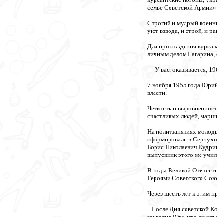
семье Советской Армии»
Строгий и мудрый военны
уют взвода, и строй, и р
Для прохождения курса м
личным делом Гагарина, 
— У вас, оказывается, 19
7 ноября 1955 года Юрий
власти.
Четкость и выровненност
счастливых людей, марш
На политзанятиях молоды
сформировали в Серпухов
Борис Николаевич Кудрин
выпускник этого же учил
В годы Великой Отечест
Героями Советского Союз
Через шесть лет к этим 
...После Дня советской К
захватил Юга, что он из