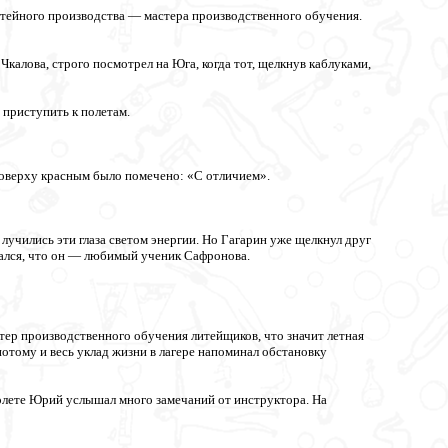
тейного производства — мастера производственного обучения.
калова, строго посмотрел на Юга, когда тот, щелкнув каблуками,
приступить к полетам.
оверху красным было помечено: «С отличием».
к лучились эти глаза светом энергии. Но Гагарин уже щелкнул друг
ывался, что он — любимый ученик Сафронова.
ер производственного обучения литейщиков, что значит летная
тому и весь уклад жизни в лагере напоминал обстановку
полете Юрий услышал много замечаний от инструктора. На