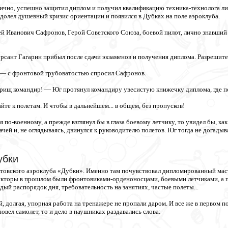
чно, успешно защитил диплом и получил квалификацию техника-технолога ли
одолел душевный кризис ориентации и появился в Дубках на поле аэроклуба.
й Иванович Сафронов, Герой Советского Союза, боевой пилот, лично знавший Ч
сант Гагарин прибыл после сдачи экзаменов и получения диплома. Разрешите 
 — с фронтовой грубоватостью спросил Сафронов.
рищ командир! — Юг протянул командиру увесистую книжечку диплома, где п
те к полетам. И чтобы в дальнейшем... в общем, без пропусков!
 по-военному, а прежде взглянул бы в глаза боевому летчику, то увидел бы, ка
ачей и, не оглядываясь, двинулся к руководителю полетов. Юг тогда не догад
убки
атовского аэроклуба «Дубки». Именно там почувствовал дипломированный маст
укторы в прошлом были фронтовиками-орденоносцами, боевыми летчиками, а по
дый распорядок дня, требовательность на занятиях, частые полеты...
, долгая, упорная работа на тренажере не пропали даром. И все же в первом 
овел самолет, то и дело в наушниках раздавались слова: