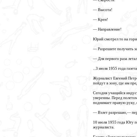
— Высота!
— Крен!
— Направление!
Юрий смотрел то на горизо
— Разрешите получить за
— Для первого раза лета
...3 июля 1955 года газ
Журналист Евгений Петро
пойдут в зону, где им п
Сегодня учащийся индуст
уверенны. Перед полетом
поднимает правую руку, 
— Взлет разрешаю,— пере
10 июля 1955 года Югу по
журналиста.
Газету «Заря молодежи» 