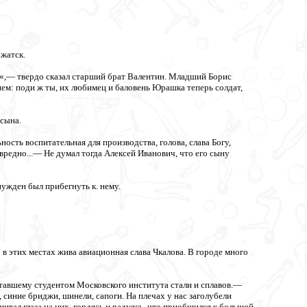
Гжатск.
й«,— твердо сказал старший брат Валентин. Младший Борис
ием: поди ж ты, их любимец и баловень Юрашка теперь солдат,
сына.
сть воспитательная для производства, голова, слава Богу,
е вредно...— Не думал тогда Алексей Иванович, что его сыну
нужден был прибегнуть к. нему.
о в этих местах жива авиационная слава Чкалова. В городе много
тавшему студентом Московского института стали и сплавов.—
синие бриджи, шинели, сапоги. На плечах у нас заголубели
вал глаза на них, гордясь и радуясь, что приобщился к большой