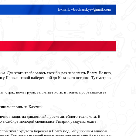
E-mail:
vbucharsky@gmail.com
ка. Для этого требовалось хотя бы раз переплыть Волгу. Не всю,
ов у Провиантской набережной до Казачьего острова. Тут метров
 страх вяжет руки, заплетает ноги, и только прорвавшись за
ивали вплавь на Казачий.
ично» защитил дипломный проект литейного технолога. В
о в Сибирь молодой специалист Гагарин раздумал ехать.
г прыгнул с крутого бережка в Волгу под Бабушкиным взвозом.
в. Там лег на горячий песок, заслонил глаза рукой от солнца и