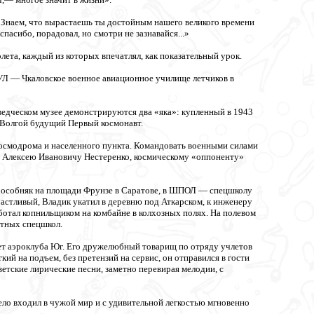
. Знаем, что вырастаешь ты достойным нашего великого времени
спасибо, порадовал, но смотри не зазнавайся...»
ета, каждый из которых впечатлял, как показательный урок.
АУЛ — Чкаловское военное авиационное училище летчиков в
ведческом музее демонстрируются два «яка»: купленный в 1943
д Волгой будущий Первый космонавт.
 космодрома и населенного пункта. Командовать военными силами
 Алексею Ивановичу Нестеренко, космическому «оппоненту»
ый особняк на площади Фрунзе в Саратове, в ШПОЛ — спецшколу
астливый, Владик укатил в деревню под Аткарском, к инженеру
тал копнильщиком на комбайне в колхозных полях. На полевом
етных спецшкол.
лет аэроклуба Юг. Его дружелюбный товарищ по отряду учлетов
кий на подъем, без претензий на сервис, он отправился в гости
етские лирические песни, заметно перевирая мелодии, с
ело входил в чужой мир и с удивительной легкостью мгновенно