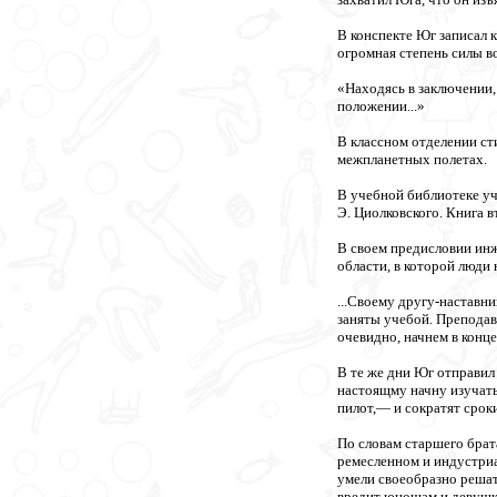
В конспекте Юг записал 
огромная степень силы в
«Находясь в заключении, 
положении...»
В классном отделении сти
межпланетных полетах.
В учебной библиотеке уч
Э. Циолковского. Книга в
В своем предисловии инж
области, в которой люди
...Своему другу-наставн
заняты учебой. Преподава
очевидно, начнем в конце
В те же дни Юг отправил 
настоящму начну изучать
пилот,— и сократят срок
По словам старшего брата
ремесленном и индустриа
умели своеобразно решат
вредит юношам и девушк