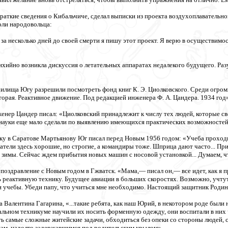
краткие сведения о Кибальчиче, сделал выписки из проекта воздухоплавательн
оли народовольца:
за несколько дней до своей смерти я пишу этот проект. Я верю в осуществимо
хийно возникла дискуссия о летательных аппаратах недалекого будущего. Разу
илища Югу разрешили посмотреть фонд книг К. Э. Циолковского. Среди огро
торая. Реактивное движение. Под редакцией инженера Ф. А. Цандера. 1934 год»
енер Цандер писал: «Циолковский принадлежит к числу тех людей, которые с
 науки еще мало сделали по выявлению имеющихся практических возможностей
ику в Саратове Мартьянову Юг писал перед Новым 1956 годом: «Учеба проходи
тели здесь хорошие, но строгие, а командиры тоже. Шприца дают часто... При
 зимы. Сейчас ждем прибытия новых машин с носовой установкой... Думаем, чт
поздравление с Новым годом в Гжватск. «Мама,— писал он,— все идет, как я пре
 реактивную технику. Будущее авиации в больших скоростях. Возможно, учту
и учебы. Убеди папу, что учиться мне необходимо. Настоящий защитник Родин
 Валентина Гагарина, «...такие ребята, как наш Юрий, в некотором роде были
льном техникуме научили их носить форменную одежду, они воспитали в них ч
ь самые сложные житейские задачи, обходиться без опеки со стороны людей, ст
ам, надолго задержавшимся под родительским крылом».