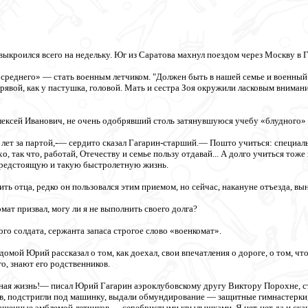
выкроился всего на недельку. Юг из Саратова махнул поездом через Москву в 
среднего» — стать военным летчиком. "Должен быть в нашей семье и военны
рявой, как у пастушка, головой. Мать и сестра Зоя окружили ласковым вниман
ексей Иванович, не очень одобрявший столь затянувшуюся учебу «блудного» 
ет за партой,-— сердито сказал Гагарин-старший.— Пошто учиться: специально
о, так что, работай, Отечеству и семье пользу отдавай... А долго учиться тож
предстоящую и такую быстролетную жизнь.
ть отца, редко он пользовался этим приемом, но сейчас, накануне отъезда, вы
мат призвал, могу ли я не выполнить своего долга?
го солдата, сержанта запаса строгое слово «военкомат».
 домой Юрий рассказал о том, как доехал, свои впечатления о дороге, о том, чт
о, знают его родственников.
нная жизнь!— писал Юрий Гагарин аэроклубовскому другу Виктору Порохне, с
ев, подстригли под машинку, выдали обмундирование — защитные гимнастерки, 
ашенные эмблемой летчиков — серебристыми крылышками. Я нет-нет да и скаши