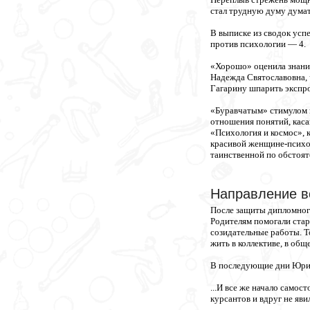
стал трудную думу думат
В выписке из сводок усп
против психологии — 4.
«Хорошо» оценила знание
Надежда Святославовна,
Гагарину шпарить экспро
«Буравчатым» стимулом в
отношения понятий, каса
«Психология и космос», 
красивой женщине-психол
таинственной по обстоят
Направление в
После защиты дипломного
Родителям помогали старш
созидательные работы. Т
жить в коллективе, в обще
В последующие дни Юрий 
...И все же начало самос
курсантов и вдруг не явил