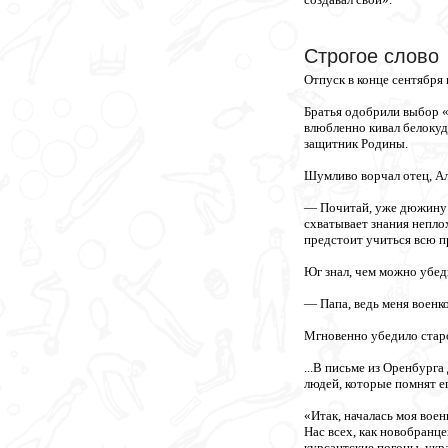
Строгое слово
Отпуск в конце сентября 
Братья одобрили выбор «
влюбленно кивал белокуд
защитник Родины.
Шумливо ворчал отец, Ал
— Почитай, уже дюжину л
схватывает знания неплох
предстоит учиться всю 
Юг знал, чем можно убеди
— Папа, ведь меня военко
Мгновенно убедило старо
...В письме из Оренбурга
людей, которые помнят ег
«Итак, началась моя вое
Нас всех, как новобранц
курсантские погоны, укр