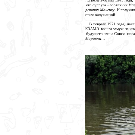
…После 9-го мая 1945 года,
его супруга – зоотехник
Мар
девочку
Манечку.
И получила
стала калужанкой.
…В феврале 1971 года, нака
КЗАМЭ вышла замуж за инже
будущего члена Союза писат
Мариями
…