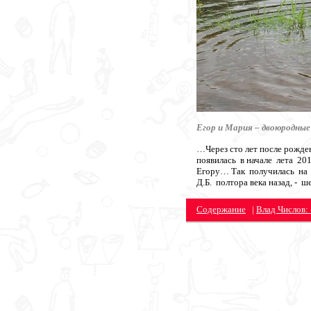
Егор и Мария – двоюродны
…Через сто лет после рожд
появилась в начале лета 20
Егору… Так получилась на 
Д.Б. полтора века назад, -
Содержание
|
Влад Числов: