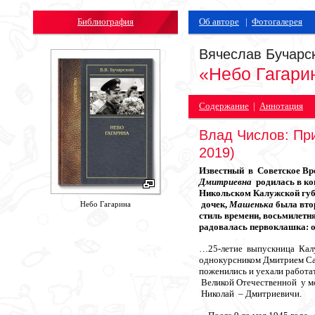
Библиография
Об авторе
|
Фотогалерея
Вячеслав Бучарс
«Небо Гагари
Содержание
|
Аннотация
Влад Числов: Пр
2019)
Известный в Советское В
Дмитриевна
родилась в ко
Никольском Калужской губ
дочек,
Машенька
была вто
Небо Гагарина
стиль времени, восьмилет
радовалась первоклашка: о
…25-летие выпускница Кал
однокурсником Дмитрием Са
поженились и уехали работ
Великой Отечественной у м
Николай – Дмитриевичи.