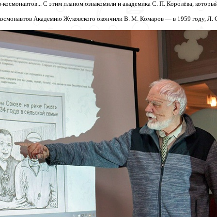
космонавтов... С этим планом ознакомили и академика С. П. Королёва, которы
космонавтов Академию Жуковского окончили В. М. Комаров — в 1959 году, Л. С