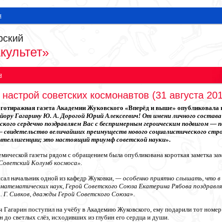
я
рский
культет»
я
настрой советских космонавтов (31 августа 201
оготиражная газета Академии Жуковского «Вперёд и выше» опубликовала пр
йору Гагарину Ю. А. Дорогой Юрий Алексеевич! От имени личного состава
вского сердечно поздравляем Вас с беспримерным героическим подвигом —
свидетельство величайших преимуществ нового социалистического строя,
интеллигенции; это настоящий триумф советской науки
».
емической газеты рядом с обращением была опубликована короткая заметка заме
Советский Колумб космоса».
сал начальник одной из кафедр Жуковки,
— особенно приятно слышать, что в к
-математических наук, Герой Советского Союза Екатерина Рябова поздравля
. Г. Сивков, дважды Герой Советского Союза
».
ич Гагарин поступил на учёбу в Академию Жуковского, ему подарили тот номе
н до светлых слёз, исходивших из глубин его сердца и души.