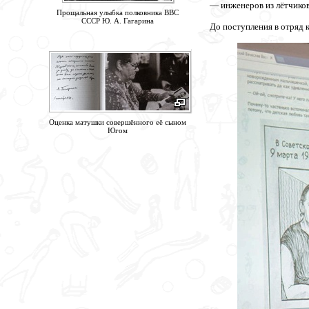
— инженеров из лётчиков-
Прощальная улыбка полковника ВВС
СССР Ю. А. Гагарина
До поступления в отряд 
Оценка матушки совершённого её сыном
Югом