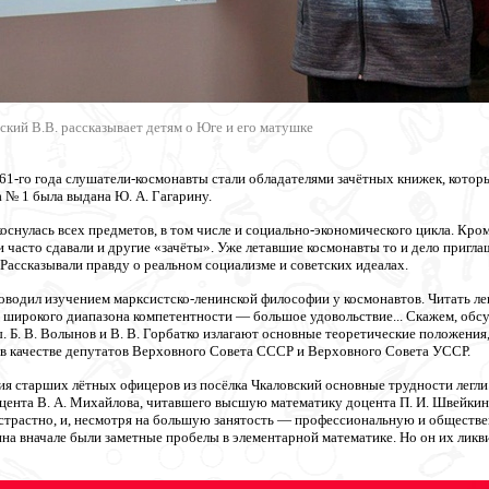
кий В.В. рассказывает детям о Юге и его матушке
 1961-го года слушатели-космонавты стали обладателями зачётных книжек, кот
а № 1 была выдана Ю. А. Гагарину.
оснулась всех предметов, в том числе и социально-экономического цикла. Кром
 часто сдавали и другие «зачёты». Уже летавшие космонавты то и дело пригла
 Рассказывали правду о реальном социализме и советских идеалах.
ководил изучением марксистско-ленинской философии у космонавтов. Читать ле
и широкого диапазона компетентности — большое удовольствие... Скажем, обс
 Б. В. Волынов и В. В. Горбатко излагают основные теоретические положения,
в качестве депутатов Верховного Совета СССР и Верховного Совета УССР.
я старших лётных офицеров из посёлка Чкаловский основные трудности легл
цента В. А. Михайлова, читавшего высшую математику доцента П. И. Швейкина,
 страстно, и, несмотря на большую занятость — профессиональную и обществе
ина вначале были заметные пробелы в элементарной математике. Но он их лик