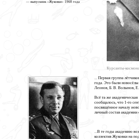
— выпускник «Жуковки» 1968 года
Курсанты-космона
... Первая группа лётчик
года. Это были новосёлы 
Леонов, Б. В. Волынов, Е.
Всё та же академическая
сообщалось, что 1-го се
посвящённое началу ново
личный состав академии 
...В те годы академию в
коллектив Жуковки на по