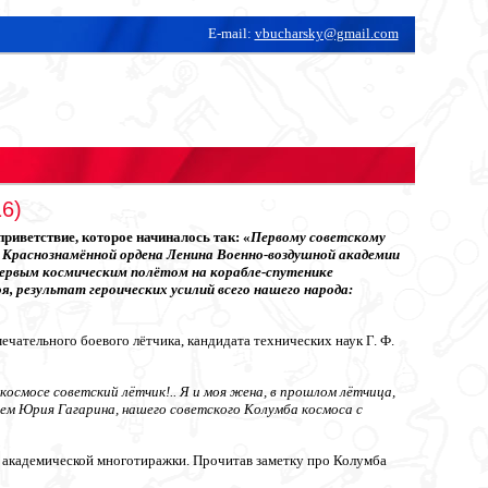
E-mail:
vbucharsky@gmail.com
6)
иветствие, которое начиналось так: «
Первому советскому
 Краснознамённой ордена Ленина Военно-воздушной академии
 первым космическим полётом на корабле-спутенике
 результат героических усилий всего нашего народа:
чательного боевого лётчика, кандидата технических наук Г. Ф.
осмосе советский лётчик!.. Я и моя жена, в прошлом лётчица,
ем Юрия Гагарина, нашего советского Колумба космоса с
р академической многотиражки. Прочитав заметку про Колумба