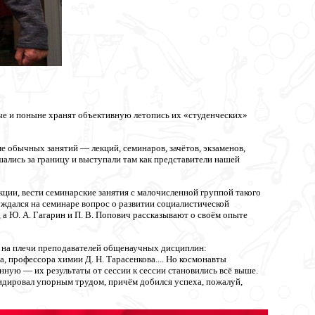
орые и поныне хранят объективную летопись их «студенческих»
е обычных занятий — лекций, семинаров, зачётов, экзаменов,
шались за границу и выступали там как представители нашей
кции, вести семинарские занятия с малочисленной группой такого
уждался на семинаре вопрос о развитии социалистической
 а Ю. А. Гагарин и П. В. Попович рассказывают о своём опыте
и на плечи преподавателей общенаучных дисциплин:
 профессора химии Д. Н. Тарасенкова.... Но космонавты
нную — их результаты от сессии к сессии становились всё выше.
видировал упорным трудом, причём добился успеха, пожалуй,