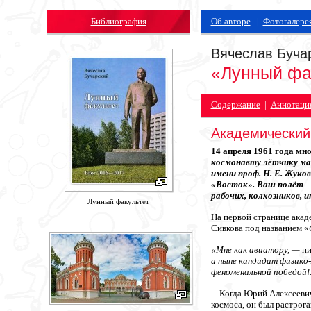
Библиография
Об авторе
|
Фотогалере
Вячеслав Буча
«Лунный фа
Содержание
|
Аннотаци
Академический 
14 апреля 1961 года мн
космонавту лётчику ма
имени проф. Н. Е. Жуко
«Восток». Ваш полёт — 
рабочих, колхозников, 
Лунный факультет
На первой странице акад
Сивкова под названием «
«Мне как авиатору, —
пи
а ныне кандидат физико
феноменальной победой!.
... Когда Юрий Алексеев
космоса, он был растрога