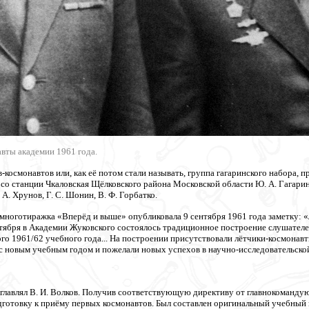
вты академии 1961 года.
ов-космонавтов или, как её потом стали называть, группа гагаринского набора,
со станции Чкаловская Щёлковского района Московской области Ю. А. Гагарин, Г.
 А. Хрунов, Г. С. Шонин, В. Ф. Горбатко.
 многотиражка «Вперёд и выше» опубликовала 9 сентября 1961 года заметку: «
нтября в Академии Жуковского состоялось традиционное построение слушателе
го 1961/62 учебного года... На построении присутствовали лётчики-космонавт
с новым учебным годом и пожелали новых успехов в научно-исследовательской 
озглавлял В. И. Волков. Получив соответствующую директиву от главнокоманд
дготовку к приёму первых космонавтов. Был составлен оригинальный учебный 