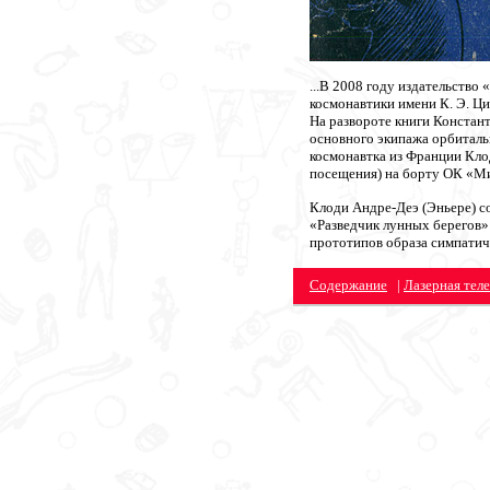
...В 2008 году издательство
космонавтики имени К. Э. Ц
На развороте книги Констан
основного экипажа орбиталь
космонавтка из Франции Кло
посещения) на борту ОК «Ми
Клоди Андре-Деэ (Эньере) со
«Разведчик лунных берегов»
прототипов образа симпати
Содержание
|
Лазерная тел