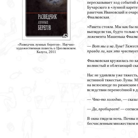
пересказывает ход событий из
Бучарского в «лунной карет
ракетчик Ивановский и очар
Фиалковская.
«Ракета стояла. Мы как бы н
выглядели так, будто только
ложемента Машенька Фиалков
«Разведчик лунных берегов». Научно-
—
Вот мы и на Луне! Тяжест
художественная повесть о Циолковском.
правда ли, как это чувствуе
Калуга, 2011
Фиалковская кружилась по к
волнистый и облегающий ск
Нас не удивляла уже тяжесть
истинной тяжестью Луны. Маш
на велосипеде по рязанским 
вследствии перенесённой в 
—
Что-то холодно
, — сказа
—
Да, пробирает
! — соглас
В окна глядела ночь. Почвы 
бесчисленным множеством нем