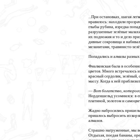
...При остановках, шагая ле
нравилось: находили прозра
глыбы рубина, изредка попа
разрушенные зелёные малахи
их подножия и то и дело при
дивные сокровища и набива
меланитами, травянисто-зел
Попадались и алмазы разных 
Фиалковская была в особенно
цветов. Много встречалось 
красный сердолик, зелёный, 
массу. Когда к ней приблизил
—
Вот богатство, которого 
Норденшельд усомнился: в 
платиной, золотом и самоцв
Жадно набросились пришельц
пришлось выбросить из корз
алмазов.
Страшно нагруженные, мы ве
Отдыхая, поедая бананы, оре