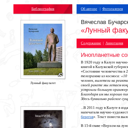
Библиография
Об авторе
|
Фотогалерея
Вячеслав Бучарс
«Лунный факу
Содержание
|
Аннотация
Инопланетные со
В 1920 году в Калуге научно
книгой в Калужской губернск
«Состояние человечества в 2
телеграмма из космоса: «10 
человек, вылетели на реакти
Лунный факультет
своей ракете мы летаем вок
устроили большую оранжере
Благодаря им мы хорошо пит
Здесь буквально райское сущ
...В 2011 году в Калуге в и
напечатали научно-художест
берегов
». Текст повести выл
В 15-й главе «Верхом на лун