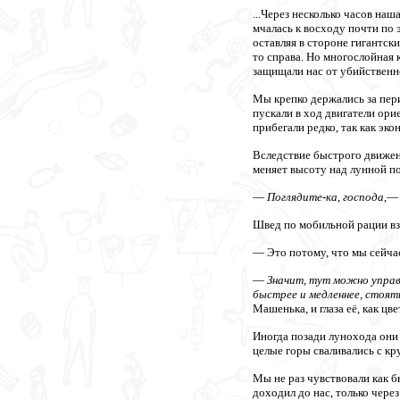
...Через несколько часов на
мчалась к восходу почти по 
оставляя в стороне гигантск
то справа. Но многослойная 
защищали нас от убийственн
Мы крепко держались за пери
пускали в ход двигатели ори
прибегали редко, так как эк
Вследствие быстрого движени
меняет высоту над лунной п
—
Поглядите-ка, господа
,—
Швед по мобильной рации вз
— Это потому, что мы сейчас
—
Значит, тут можно управ
быстрее и медленнее, стоят
Машенька, и глаза её, как ц
Иногда позади лунохода они
целые горы сваливались с кру
Мы не раз чувствовали как б
доходил до нас, только чере