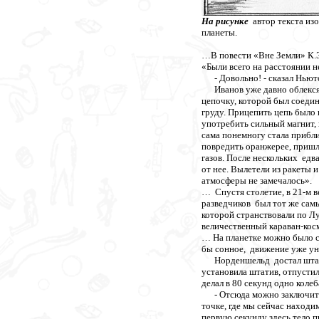
На рисунке
автор текста из
планеты.
…В повести «Вне Земли» К.Э
«Были всего на расстоянии н
- Довольно! - сказал Ньютон
Иванов уже давно облекся в
цепочку, которой был соедин
груду. Прицепить цепь было 
употребить сильный магнит, к
сама понемногу стала прибли
повредить оранжерее, пришл
газов. После нескольких едв
от нее. Вылетели из ракеты и
атмосферы не замечалось».
… Спустя столетие, в 21-м в
разведчиков был тот же сам
которой странствовали по Л
величественный караван-кос
… На планетке можно было ст
бы сонное, движение уже ун
Норденшельд достал штатив
установила штатив, отпустил
делал в 80 секунд одно колеб
- Отсюда можно заключить, 
точке, где мы сейчас находи
первую секунду здесь тело п