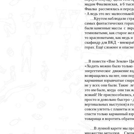
мадам Фиалковская, в 6 тысяч
Фиалка рассмеялась и перед
- А ведь это вес малюсенько
…Кругом наблюдали странные
самых фантастических горах,
были каменные массы с вкр
темноватыми, как старое жел
то красноватыми, как медь и 
скафандр для ВКД - внекора
горах. Ещё сложнее и опасне
…В повести «Вне Земли» Цио
«Ходить можно было только с
энергетическое движение вз
возвращались на нее, они по
карманные взрывчатые снаряд
не у всех они были. Такие 
это им было, когда они так ж
всякий! Не приспособились, 
просто и довольно быстро - д
вертикальных выступов) в г
совсем улететь с планеты и 
спасти только карманный вз
товарища и воротить обратн
…В лунной карете мы прока
множество металлов… Сверка