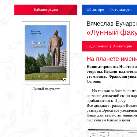
Библиография
Об авторе
|
Фотогалерея
Вячеслав Бучарс
«Лунный факу
Содержание
|
Аннотация
На планете имени
Наши астрономы Ньютон и Ф
стороны. Искали планетоид
утомились, Франклин увида
Солнца.
Лунный факультет
Но так как работали разгон
согласие движений скоро на
приблизиться к Эросу.
Все двадцать граждан Вселе
размеры Эроса всё увеличива
Наши двигателисты манаврир
был совсем близко к цели.