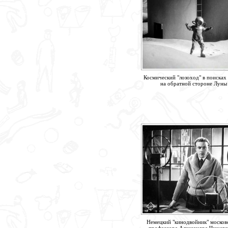
Космический "лозоход" в поисках 
на обратной стороне Луны
Немецкий "кинодвойник" москов