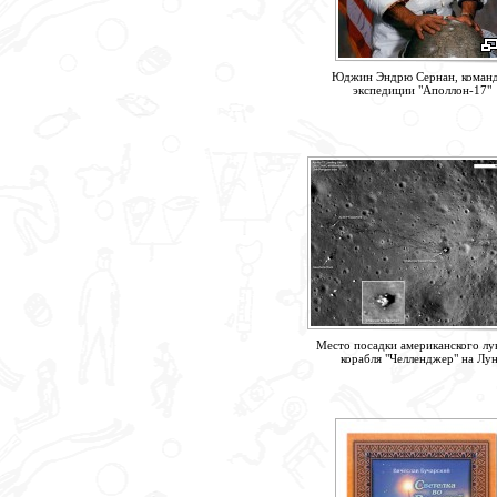
Юджин Эндрю Сернан, коман
экспедиции "Аполлон-17"
Место посадки американского лу
корабля "Челленджер" на Лу