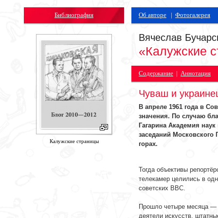
Библиография
Об авторе
|
Фотогалерея
Вячеслав Бучарс
«Калужские 
Содержание
|
Аннотация
Чуваш и украинец
В апреле 1961 года в С
значения. По случаю бл
Гагарина Академия наук
заседаний Московского 
Калужские страницы
горах.
-
Тогда объективы репортёр
телекамер целились в одн
советских ВВС.
-
Прошло четыре месяца — 
деятели искусств, штатн