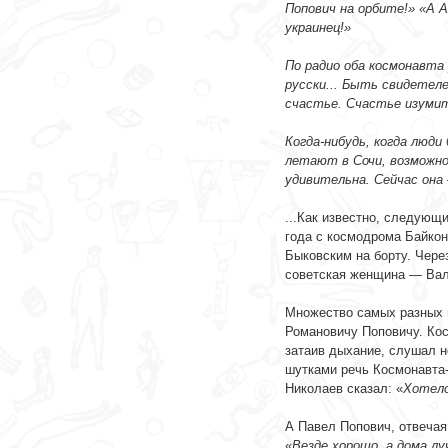
Попович на орбите!» «А 
украинец!»
-
По радио оба космонавта 
русски... Быть свидетел
счастье. Счастье изуми
-
Когда-нибудь, когда люди
летают в Сочи, возможно
удивительна. Сейчас она
-
...Как известно, следующ
года с космодрома Байкон
Быковским на борту. Чере
советская женщина — Вал
-
Множество самых разных 
Романовичу Поповичу. Кос
затаив дыхание, слушал 
шутками речь Космонавта-
Николаев сказал: «
Хотело
-
А Павел Попович, отвечая 
«
Везде хорошо, а дома лу