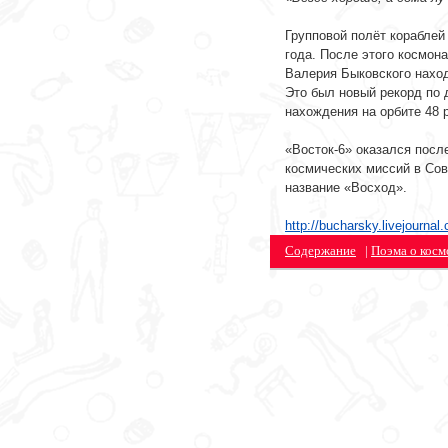
-
Групповой полёт кораблей
года. После этого космон
Валерия Быковского наход
Это был новый рекорд по 
нахождения на орбите 48 
-
«Восток-6» оказался посл
космических миссий в Сов
название «Восход».
http://bucharsky.livejourna
Содержание
|
Поэма о косм