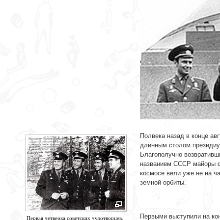
Полвека назад в конце авг
длинным столом президиу
Благополучно возвративши
названием СССР майоры с
космосе вели уже не на ч
земной орбиты.
-
Первыми выступили на кон
Первая четверка советских чудотворцев.