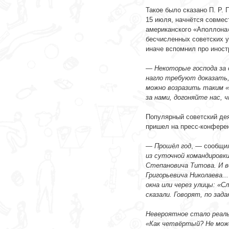
-
Такое было сказано П. Р. 
15 июля, начнётся совмес
американского «Аполлона»
бесчисленных советских у
иначе вспомнил про иност
-
—
Некоторые господа за
нагло требуют доказать
можно возразить таким «
за нами, догоняйте нас,
-
Популярный советский дея
пришел на пресс-конферен
-
—
Прошёл год
, — сообщи
из суточной командировки
Степановича Титова. И 
Григорьевича Николаева..
окна или через улицы: «С
сказали. Говорят, по зад
-
Невероятное стало реаль
«Как четвёртый? Не може