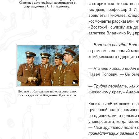
Снимок с автографами космонавтов в
«авторитеты» отечественн
дар академику С. П. Королеву.
Келдыш, профессор В. И. 
военлёты Николаев, следо
космонавты рассказали, ч
«Восток-4» сблизились до 
атлетике Владимир Куц пр
-
—
Вот это расчёт! Вот 
огромном зале самый моло
кембриджского ядерщика н
-
—
Я очень хорошо видел 
Павел Попович. —
Он был
-
—
Трудно передать, как 
Первые орбитальные пилоты советских
«небесному брату» Андри
ВВС - курсанты Академии Жуковского
-
Капитаны «Востоков» гово
групповой полёт космичес
не одиночками, а целыми 
университета, когда Космо
—
Наш групповой полёт п
принадлежащих разным ст