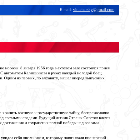
E-mail:
vbucharsky@gmail.com
е морозы. 8 января 1956 года в актовом зале состоялся прием
в. С автоматом Калашникова в руках каждый молодой боец
ги. Одним из первых, по алфавиту, вышел вперед выпускник
о хранить военную и государственную тайну, беспрекословно
под светлыми сводами. Будущий летчик Страны Советов клялся
ля достижения и сохранения полной победы над врагами.
н увидел себя школьником, которому повязывали пионерский