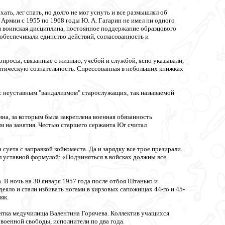
ь, лег спать, но долго не мог уснуть и все размышлял об
й Армии с 1955 по 1968 годы Ю. А. Гагарин не имел ни одного
ая воинская дисциплина, постоянное поддержание образцового
обеспечивали единство действий, согласованность и
опросы, связанные с жизнью, учебой и службой, ясно указывали,
литическую сознательность. Спрессованная в небольших книжках
 с неуставным "вандализмом" старослужащих, так называемой
на, за которым была закреплена военная обязанность
м на занятия. Честью старшего сержанта Юг считал
уета с заправкой койкоместа. Да и зарядку все трое презирали.
л уставной формулой: «Подчиняться в войсках должны все.
В ночь на 30 января 1957 года после отбоя Штанько и
еяло и стали избивать ногами в кирзовых сапожищах 44-го и 45-
як.
ентка медучилища Валентина Горячева. Коллектив учащихся
военной свободы, исполнители по два года.