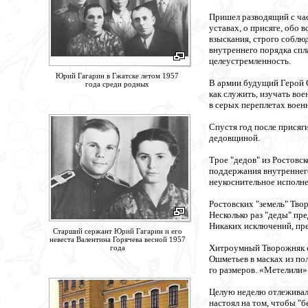
Пришел разводящий с час
уставах, о присяге, обо 
взыскания, строго соблю
внутреннего порядка спл
целеустремленность.
Юрий Гагарин в Гжатске летом 1957
В армии будущий Герой С
года среди родных
как служить, изучать во
в серых переплетах воен
Спустя год после присяг
дедовщиной.
Трое "дедов" из Ростовс
поддержания внутреннего
неукоснительное исполне
Ростовских "земель" Твор
Несколько раз "деды" пр
Никаких исключений, пр
Старший сержант Юрий Гагарин и его
невеста Валентина Горячева весной 1957
Хитроумный Творожняк ск
года
Ошметьев в масках из по
го размеров. «Метелили» 
Целую неделю отлеживалс
настоял на том, чтобы "