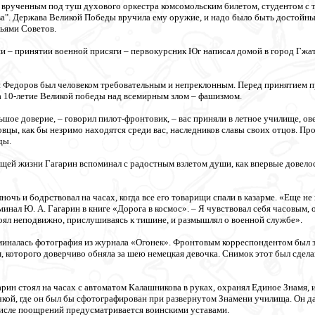
с врученным под туш духового оркестра комсомольским билетом, студентом с т
". Держава Великой Победы вручила ему оружие, и надо было быть достойны
ьями Советов.
 – принятии военной присяги – первокурсник Юг написал домой в город Гжат
 Федоров был человеком требовательным и непреклонным. Перед принятием пр
 10-летие Великой победы над всемирным злом – фашизмом.
льшое доверие, – говорил пилот-фронтовик, – вас приняли в летное училище, 
цы, как бы незримо находятся среди вас, наследников славы своих отцов. Пров
ды.
щей жизни Гагарин вспоминал с радостным взлетом души, как впервые довелос
лночь и бодрствовал на часах, когда все его товарищи спали в казарме. «Еще н
минал Ю. А. Гагарин в книге «Дорога в космос». – Я чувствовал себя часовым,
тоял неподвижно, прислушиваясь к тишине, и размышлял о военной службе».
миналась фотография из журнала «Огонек». Фронтовым корреспондентом был з
, которого доверчиво обняла за шею немецкая девочка. Снимок этот был сдела
ин стоял на часах с автоматом Калашникова в руках, охранял Единое Знамя, и
кой, где он был бы сфотографирован при развернутом Знамени училища. Он даж
числе поощрений предусматривается воинскими уставами.