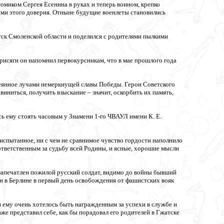
омиком Сергея Есенина в руках и теперь воином, крепко
ми этого доверия. Отныне будущие военлеты становились
ск Смоленской области и поделился с родителями пылкими
исяги он напомнил первокурсникам, что в мае прошлого года
овеянное лучами немеркнущей славы Победы. Герои Советского
иниться, получить взыскание – значит, оскорбить их память,
ь ему стоять часовым у Знамени 1-го ЧВАУЛ имени К. Е.
е испытанное, ни с чем не сравнимое чувство гордости наполнило
 ответственным за судьбу всей Родины, и ясные, хорошие мысли
апечатлен пожилой русский солдат, видимо до войны бывший
н в Берлине в первый день освобождения от фашистских вояк
 ему очень хотелось быть награжденным за успехи в службе и
е представил себе, как бы порадовал его родителей в Гжатске