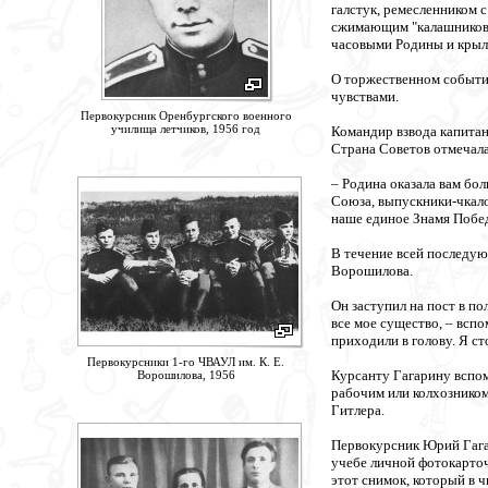
галстук, ремесленником 
сжимающим "калашникова
часовыми Родины и крыл
О торжественном событии
чувствами.
Первокурсник Оренбургского военного
училища летчиков, 1956 год
Командир взвода капитан
Страна Советов отмечала
– Родина оказала вам бо
Союза, выпускники-чкалов
наше единое Знамя Побе
В течение всей последую
Ворошилова.
Он заступил на пост в по
все мое существо, – вспо
приходили в голову. Я с
Первокурсники 1-го ЧВАУЛ им. К. Е.
Курсанту Гагарину вспо
Ворошилова, 1956
рабочим или колхозником
Гитлера.
Первокурсник Юрий Гагар
учебе личной фотокарточ
этот снимок, который в 