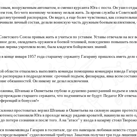
овым, вооруженным автоматом, и сменил курсанта Юга с поста. Он ушел отдыхат
всем том, без чего военному человеку нельзя жить. За время службы в Советско
дал внутренний распорядок. Он видел, а еще более чувствовал, как сознательн
ачивали личный состав, делали воинскую часть дружным боевым коллективом, 
оветского Союза привык жить и учиться по уставам. Уставы отвечали на все в
енное дело, овладевать оружием и боевой техникой, повседневно повышать по
ная лирика укрепляла волю, была кладезем бойцовских знаний.
и в конце января 1957 года старшему сержанту Гагарину пришлось иметь дело
кой области отказались выполнять команды помощника командира взвода Гагари
 распорядка в подразделении: срочный подъем, физзарядка, явка всем составо
ние обязанностей. Он никому не делал исключения.
ожняка, Штанько и Ошметьева глубоко и душевно ранил ранний подъем и злила с
едупреждали старшего сержанта, что подчиняться не будут. Педагог Юг отвеча
еференций и бонусов!»
лонил простоватых верзил Штанько и Ошметьева на силовую акцию протеста. 
лотенец остановили Юга в проходе между рядами кроватей, накинули на него од
до потери сознания и после того. А на "атасе" у входа в казарму стоял Творожн
я помкомвзвода Гагарин в госпитале, где его навещала любимая невеста студ
беспредельщиков" судил военный трибунал. Заказчик получил три года лишения 