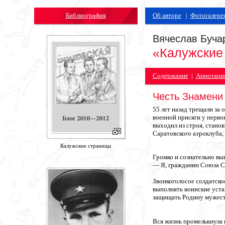
Библиография
Об авторе
|
Фотогалере
Вячеслав Буча
«Калужские
Содержание
|
Аннотаци
Честь Знамени
55 лет назад трещали за 
военной присяги у перво
выходил из строя, стано
Саратовского аэроклуба,
Калужские страницы
Громко и сознательно вы
— Я, гражданин Союза Со
Звонкоголосое солдатско
выполнять воинские уста
защищать Родину мужеств
Вся жизнь промелькнула 