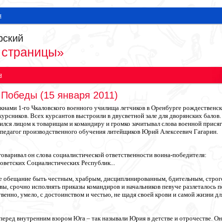
я
рский
 страницы»
я
 Победы (15 января 2011)
окнами 1-го Чкаловского военного училища летчиков в Оренбурге рождественски
курсников. Всех курсантов выстроили в двусветной зале для дворянских бало
вился лицом к товарищам и командиру и громко зачитывал слова военной прися
 педагог производственного обучения литейщиков Юрий Алексеевич Гагарин.
говаривал он слова социалистической ответственности воина-победителя:
ветских Социалистических Республик...
е обещание быть честным, храбрым, дисциплинированным, бдительным, строг
вы, срочно исполнять приказы командиров и начальников певуче разлеталось 
енно, умело, с достоинством и честью, не щадя своей крови и самой жизни д
перед внутренним взором Юга – так называли Юрия в детстве и отрочестве. О