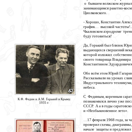
о бывшем волжском журнали
занимающимся ракетно-косми
Циолковского.
- Хорошо, Константин Алекса
график… высокой частоты!..
Чкаловском аэродроме трени
буду готовиться!
Да, Горький был близок Юри
выдающихся свершений века…
которой изложил собственн
своего товарища Владимира И
Константином Эдуардовичем
Обо всём этом Юрий Гагарин 
Рассказывали на уроках сла
Индустриального техникума,
небеса.
С Фединым, коренным сарато
К.Ф. Федин и А.М. Горький в Крыму.
познакомился лично уже посл
1935 г.
СССР. А а в годы саратовск
и «Необыкновенное лето».
…17 февраля 1968 года, за 
проверил схемы, диаграммы
начале защиты и предложил