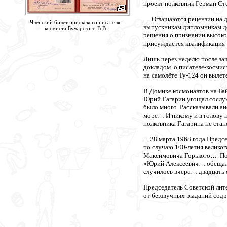
проект полковник Герман Ст
… Оглашаются рецензии на д
Членский билет приокского писателя-
выпускникам дипломникам д
космиста Бучарского В.В.
решения о признании высоко
присуждается квалификация 
Лишь через неделю после за
докладом о писателе-космис
на самолёте Ту-124 он вылет
В Домике космонавтов на Ба
Юрий Гагарин угощал сослуж
было много. Рассказывали ан
море… И никому и в голову н
полковника Гагарина не ста
…28 марта 1968 года Предсе
по случаю 100-летия велико
Максимовича Горького… Пос
«Юрий Алексеевич… обещал м
случилось вчера… двадцать 
Председатель Советской лит
от беззвучных рыданий содр