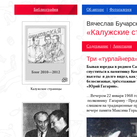
Библиография
Об авторе
|
Фотогалерея
Вячеслав Бучарс
«Калужские с
Содержание
|
Аннотация
Три «турлайнера»
Бывая изредка в родном Са
спуститься к памятнику К
высоты я долго видел, как 
белоснежные, трёхэтажные 
«Юрий Гагарин».
Калужские страницы
…Вечером 22 января 1968 го
полковнику Гагарину - Пре
слишком на традиционные пр
вечере памяти Максима Гор