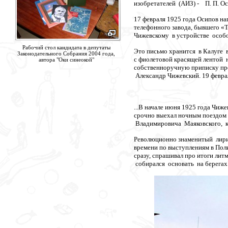
изобретателей (АИЗ) - П. П. О
17 февраля 1925 года Осипов н
телефонного завода, бывшего «
Чижевскому в устройстве особ
Рабочий стол кандидата в депутаты
Это письмо хранится в Калуге 
Законодательного Собрания 2004 года,
с фиолетовой красящей лентой 
автора "Оки синеокой"
собственноручную приписку пр
Александр Чижевский. 19 феврал
...В начале июня 1925 года Ч
срочно выехал ночным поездом
Владимировича Маяковского, ко
Революционно знаменитый лирик
времени по выступлениям в Поли
сразу, спрашивал про итоги ли
собирался основать на берегах