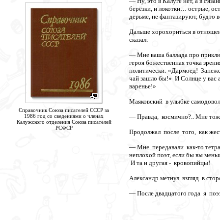
— Ну, это в Калуге нет, а в Ряза
берёзки, и локотки… острые, ос
дерьме, не фантазируют, будто
Дальше хорохориться в отношен
сказал:
— Мне ваша баллада про приключ
героя божественная точка зрени
политически: «Дармоед! Занежен
чай зашло бы!» И Солнце у вас а
варенье!»
Маяковский в улыбке самодовол
Справочник Союза писателей СССР за
1986 год со сведениями о членах
— Правда, космично?.. Мне тоже
Калужского отделения Союза писателей
РСФСР
Продолжал после того, как жес
— Мне передавали как-то тетрад
неплохой поэт, если бы вы мень
И та и другая - кровопийцы!
Александр метнул взгляд в стор
— После двадцатого года я поэ