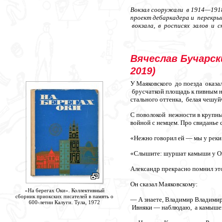
Вокзал сооружали в 1914—1918
проект дебаркадера и перекрыт
вокзала, в росписях залов и с
Вячеслав Бучарск
2019)
У Маяковского до поезда оказ
брусчаткой площадь к пивным 
стального оттенка, белая чешу
С поволокой нежности в крупны
войной с немцем. Про свиданье 
«Нежно говорил ей — мы у рек
«Слышите: шуршат камыши у Оки
Александр прекрасно помнил это
Он сказал Маяковскому:
«На берегах Оки». Коллективный
сборник приокских писателей в память о
— А знаете, Владимир Владимир
600-летии Калуги. Тула, 1972
Ивняки — наблюдаю, а камышей,