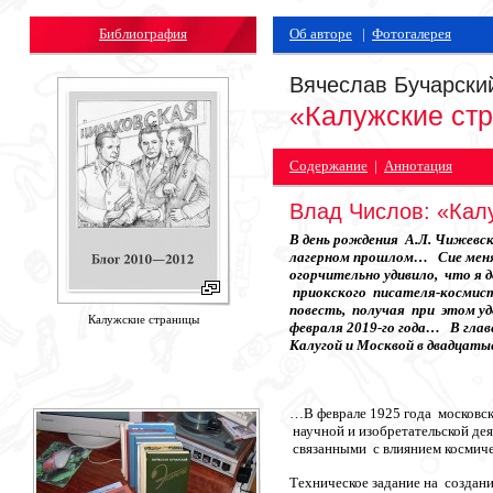
Библиография
Об авторе
|
Фотогалерея
Вячеслав Бучарски
«Калужские ст
Содержание
|
Аннотация
Влад Числов: «Калу
В день рождения А.Л. Чижевск
лагерном прошлом… Сие меня
огорчительно удивило, что я 
приокского писателя-космист
повесть, получая при этом уд
Калужские страницы
февраля 2019-го года… В глав
Калугой и Москвой в двадцатые
…В феврале 1925 года московск
научной и изобретательской де
связанными с влиянием космич
Техническое задание на создан