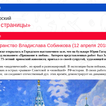
я
рский
 страницы»
я
ранство Владислава Собинкова (12 апреля 201
нске открылась в Городском выставочном зале, что на бульваре Юрия Гаг
од названием «Признание в любви». Автором представленных работ был
75-летний приокский живописец приехал со своей супругой, художницей 
к «академический», но яркий и разножанровый. В экспозиции были пейзажи,
зких и острых «рывков» Советской и «новейшей» РФ-истории. В своих работ
н; он соединяет отечественный дух этих времён, демонстрирует их динамику