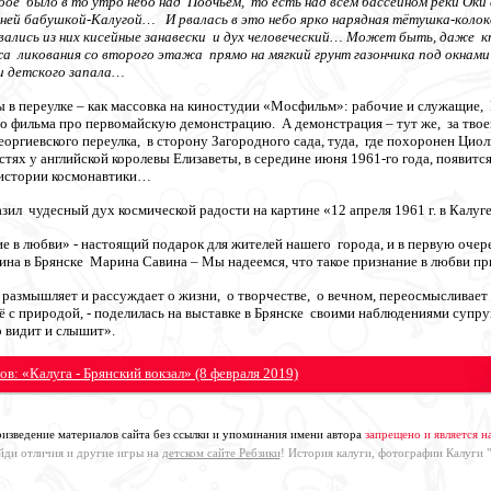
убое было в то утро небо над Поочьем, то есть над всем бассейном реки Оки 
ней бабушкой-Калугой… И рвалась в это небо ярко нарядная тётушка-колоко
ались из них кисейные занавески и дух человеческий… Может быть, даже к
ликования со второго этажа прямо на мягкий грунт газончика под окнами 
и детского запала…
 в переулке – как массовка на киностудии «Мосфильм»: рабочие и служащие,
 фильма про первомайскую демонстрацию. А демонстрация – тут же, за твоей 
еоргиевского переулка, в сторону Загородного сада, туда, где похоронен Цио
стях у английской королевы Елизаветы, в середине июня 1961-го года, появитс
 истории космонавтики…
ил чудесный дух космической радости на картине «12 апреля 1961 г. в Калу
е в любви» - настоящий подарок для жителей нашего города, и в первую очере
рина в Брянске Марина Савина – Мы надеемся, что такое признание в любви пр
 размышляет и рассуждает о жизни, о творчестве, о вечном, переосмысливае
сё с природой, - поделилась на выставке в Брянске своими наблюдениями супр
 видит и слышит».
ов: «Калуга - Брянский вокзал» (8 февраля 2019)
изведение материалов сайта без ссылки и упоминания имени автора
запрещено и является 
айди отличия и другие игры на
детском сайте Ребзики
! История калуги, фотографии Калуги 