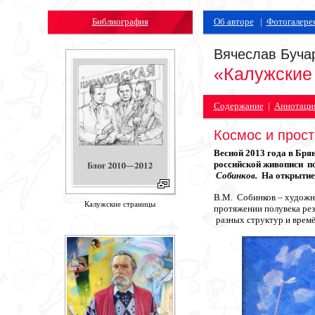
Библиография
Об авторе
|
Фотогалере
Вячеслав Буча
«Калужские
Содержание
|
Аннотаци
Космос и прост
Весной 2013 года в Бря
российской живописи п
Собинков.
На открытие 
В.М. Собинков – художни
Калужские страницы
протяжении полувека ре
разных структур и времё