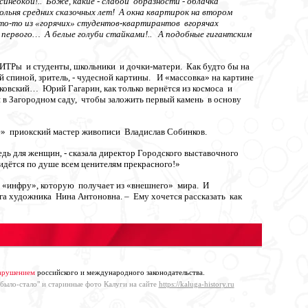
синеокой!.. Боже, какие - слабой образности - облачка
льня средних сказочных лет! А окна квартирок на втором
то-то из «горячих» студентов-квартирантов вгорячах
первого… А белые голуби стайками!.. А подобные гигантским
 ИТРы и студенты, школьники и дочки-матери. Как будто бы на
спиной, зритель, - чудесной картины. И «массовка» на картине
лковский… Юрий Гагарин, как только вернётся из космоса и
я в Загородном саду, чтобы заложить первый камень в основу
ге» приокский мастер живописи Владислав Собинков.
дь для женщин, - сказала директор Городского выставочного
идётся по душе всем ценителям прекрасного!»
т «инфру», которую получает из «внешнего» мира. И
уга художника Нина Антоновна. – Ему хочется рассказать как
нарушением
российского и международного законодательства.
"было-стало" и старинные фото Калуги на сайте
https://kaluga-history.ru