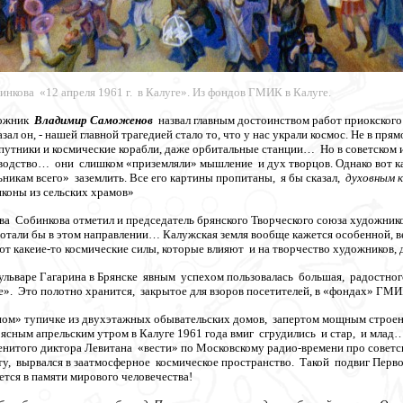
нкова «12 апреля 1961 г. в Калуге». Из фондов ГМИК в Калуге.
дожник
Владимир Саможенов
назвал главным достоинством работ приокского 
азал он, - нашей главной трагедией стало то, что у нас украли космос. Не в пр
спутники и космические корабли, даже орбитальные станции… Но в советском и
одство… они слишком «приземляли» мышление и дух творцов. Однако вот к
ьникам всего» заземлить. Все его картины пропитаны, я бы сказал,
духовным 
иконы из сельских храмов»
а Собинкова отметил и председатель брянского Творческого союза художнико
тали бы в этом направлении… Калужская земля вообще кажется особенной, ведь
ют какеие-то космические силы, которые влияют и на творчество художников, д
ульваре Гагарина в Брянске явным успехом пользовалась большая, радостно
ге». Это полотно хранится, закрытое для взоров посетителей, в «фондах» ГМ
ном» тупичке из двухэтажных обывательских домов, запертом мощным строен
 ясным апрельским утром в Калуге 1961 года вмиг сгрудились и стар, и мла
нитого диктора Левитана «вести» по Московскому радио-времени про советс
у, вырвался в заатмосферное космическое пространство. Такой подвиг Перво
ется в памяти мирового человечества!