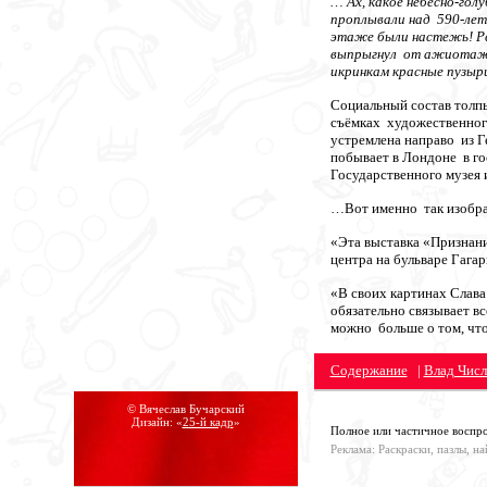
… Ах, какое небесно-гол
проплывали над 590-лет
этаже были настежь! Рв
выпрыгнул от ажиотажа 
икринкам красные пузыр
Социальный состав толпы
съёмках художественного
устремлена направо из Г
побывает в Лондоне в го
Государственного музея
…Вот именно так изобраз
«Эта выставка «Признани
центра на бульваре Гага
«В своих картинах Слава
обязательно связывает в
можно больше о том, что
Содержание
|
Влад Числ
© Вячеслав Бучарский
Дизайн: «
25-й кадр
»
Полное или частичное воспро
Реклама: Раскраски, пазлы, н