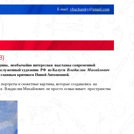
E-mail:
vbucharsky@gmail.com
8)
арина, необычайно интересная выставка современной
 Заслуженный художник РФ из Калуги
Владислав Михайлович
и главным критиком Ниной Антоновной.
 портреты и сюжетные картины, которые создавались на
ах Владислав Михайлович не просто осмысливает пространства
.