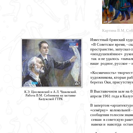
Картина В.М. Соби
Известный брянский ху
«В Советское время, - ск
пространство, запускал 
«неодушевлённое» руков
так и не удалось «начал
наше родное, русское – 
«Космичность» творчеств
художникова, кторые рабо
берегах Оки, присутству
В Выставочном зале на б
К.Э. Циолковский и А.Л. Чижевский.
Работа В.М. Собинкова на заставке
апреля 1961 года в Калу
Калужской ГТРК
В запертом «архитектур
«семёрку» колокольней -
сообщения голосом знаме
севши в советскую ракет
навеки и навсегда остан