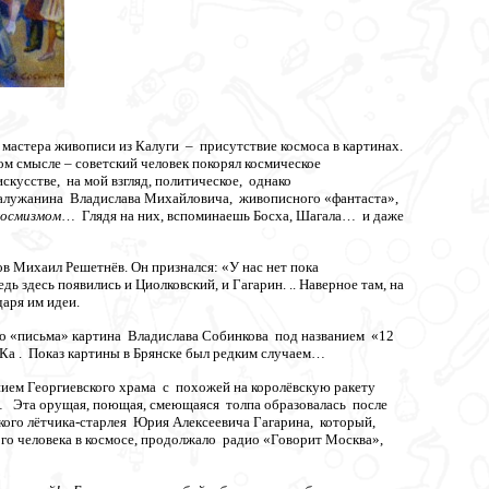
мастера живописи из Калуги – присутствие космоса в картинах.
ямом смысле – советский человек покорял космическое
скусстве, на мой взгляд, политическое, однако
алужанина Владислава Михайловича, живописного «фантаста»,
космизмом
… Глядя на них, вспоминаешь Босха, Шагала… и даже
в Михаил Решетнёв. Он признался: «У нас нет пока
 здесь появились и Циолковский, и Гагарин. .. Наверное там, на
аря им идеи.
го «письма» картина Владислава Собинкова под названием «12
ИКа . Показ картины в Брянске был редким случаем…
ием Георгиевского храма с похожей на королёвскую ракету
д… Эта орущая, поющая, смеющаяся толпа образовалась после
кого лётчика-старлея Юрия Алексеевича Гагарина, который,
го человека в космосе, продолжало радио «Говорит Москва»,