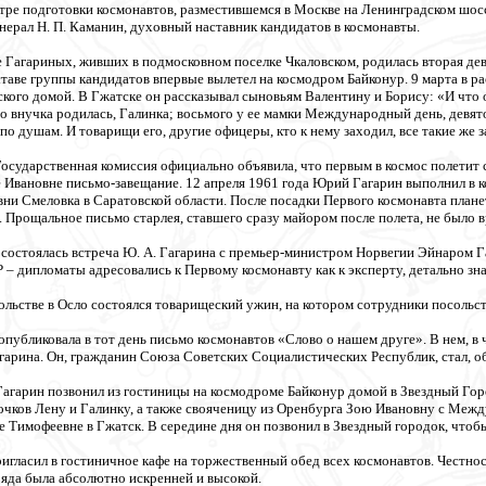
нтре подготовки космонавтов, разместившемся в Москве на Ленинградском шосс
нерал Н. П. Каманин, духовный наставник кандидатов в космонавты.
ье Гагариных, живших в подмосковном поселке Чкаловском, родилась вторая дев
ставе группы кандидатов впервые вылетел на космодром Байконур. 9 марта в 
кого домой. В Гжатске он рассказывал сыновьям Валентину и Борису: «И что он
о внучка родилась, Галинка; восьмого у ее мамки Международный день, девято
по душам. И товарищи его, другие офицеры, кто к нему заходил, все такие же з
Государственная комиссия официально объявила, что первым в космос полетит
 Ивановне письмо-завещание. 12 апреля 1961 года Юрий Гагарин выполнил в к
ни Смеловка в Саратовской области. После посадки Первого космонавта планеты
. Прощальное письмо старлея, ставшего сразу майором после полета, не было в
о состоялась встреча Ю. А. Гагарина с премьер-министром Норвегии Эйнаром
– дипломаты адресовались к Первому космонавту как к эксперту, детально зн
ольстве в Осло состоялся товарищеский ужин, на котором сотрудники посольст
опубликовала в тот день письмо космонавтов «Слово о нашем друге». В нем, в 
гарина. Он, гражданин Союза Советских Социалистических Республик, стал, о
 Гагарин позвонил из гостиницы на космодроме Байконур домой в Звездный Г
очков Лену и Галинку, а также свояченицу из Оренбурга Зою Ивановну с Ме
 Тимофеевне в Гжатск. В середине дня он позвонил в Звездный городок, чтоб
игласил в гостиничное кафе на торжественный обед всех космонавтов. Честно
ряда была абсолютно искренней и высокой.