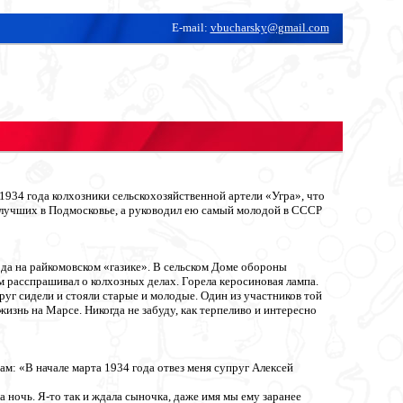
E-mail:
vbucharsky@gmail.com
934 года колхозники сельскохозяйственной артели «Угра», что
из лучших в Подмосковье, а руководил ею самый молодой в СССР
ода на райкомовском «газике». В сельском Доме обороны
 расспрашивал о колхозных делах. Горела керосиновая лампа.
круг сидели и стояли старые и молодые. Один из участников той
жизнь на Марсе. Никогда не забуду, как терпеливо и интересно
: «В начале марта 1934 года отвез меня супруг Алексей
а ночь. Я-то так и ждала сыночка, даже имя мы ему заранее