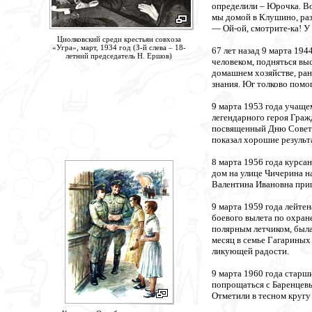
определили – Юрочка. Во
мы домой в Клушино, раз
— Ой-ой, смотрите-ка! У
Циолковский среди крестьян совхоза
«Угра», март, 1934 год (З-й слева – 18-
67 лет назад 9 марта 19
летний председатель Н. Ершов)
человеком, подняться выс
домашнем хозяйстве, ран
знания. Юг толково помог
9 марта 1953 года учаще
легендарного героя Граж
посвященный Дню Советс
показал хорошие результ
8 марта 1956 года курса
дом на улице Чичерина н
Валентина Ивановна приш
9 марта 1959 года лейте
боевого вылета по охран
полярным летчиком, была
месяц в семье Гагариных
ликующей радости.
9 марта 1960 года старш
попрощаться с Баренцевы
Отметили в тесном кругу 