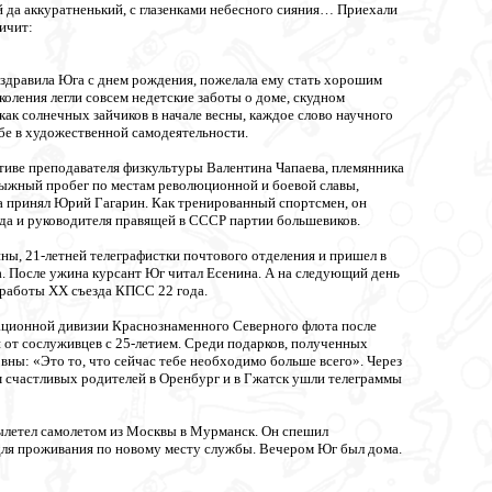
й да аккуратненький, с глазенками небесного сияния… Приехали
ичит:
оздравила Юга с днем рождения, пожелала ему стать хорошим
коления легли совсем недетские заботы о доме, скудном
как солнечных зайчиков в начале весны, каждое слово научного
рубе в художественной самодеятельности.
тиве преподавателя физкультуры Валентина Чапаева, племянника
лыжный пробег по местам революционной и боевой славы,
 принял Юрий Гагарин. Как тренированный спортсмен, он
ода и руководителя правящей в СССР партии большевиков.
ы, 21-летней телеграфистки почтового отделения и пришел в
. После ужина курсант Юг читал Есенина. А на следующий день
 работы ХХ съезда КПСС 22 года.
иационной дивизии Краснознаменного Северного флота после
 от сослуживцев с 25-летием. Среди подарков, полученных
ны: «Это то, что сейчас тебе необходимо больше всего». Через
м счастливых родителей в Оренбург и в Гжатск ушли телеграммы
ылетел самолетом из Москвы в Мурманск. Он спешил
для проживания по новому месту службы. Вечером Юг был дома.