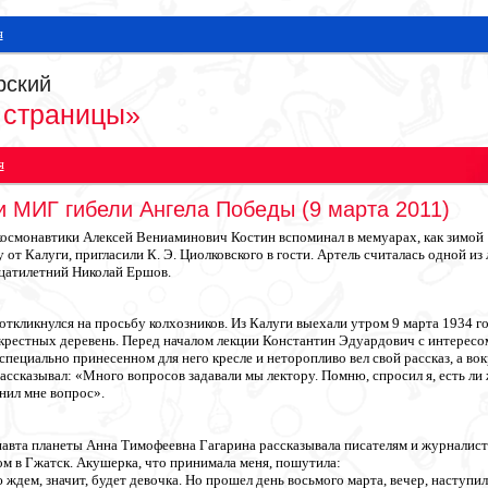
я
рский
 страницы»
я
 МИГ гибели Ангела Победы (9 марта 2011)
смонавтики Алексей Вениаминович Костин вспоминал в мемуарах, как зимой 1
 от Калуги, пригласили К. Э. Циолковского в гости. Артель считалась одной 
цатилетний Николай Ершов.
откликнулся на просьбу колхозников. Из Калуги выехали утром 9 марта 1934 г
окрестных деревень. Перед началом лекции Константин Эдуардович с интересом
специально принесенном для него кресле и неторопливо вел свой рассказ, а во
ассказывал: «Много вопросов задавали мы лектору. Помню, спросил я, есть ли 
нил мне вопрос».
вта планеты Анна Тимофеевна Гагарина рассказывала писателям и журналистам
м в Гжатск. Акушерка, что принимала меня, пошутила:
 ждем, значит, будет девочка. Но прошел день восьмого марта, вечер, наступил