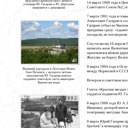
Курсанты Оренбургского летного
14 марта 1960 года в Це
училища Ю. Гагарин и Ю. Дергунов
Советского Союза №2, ге
знакомятся с девушками
7 марта 1961 года в сем
Алексеевич Гагарин в со
Гагарин отбыл из Чкаловс
праздника сразу: седьмог
посидели, не поговорили 
Спустя месяц 10 апреля 
написать жене Валентине
приземлился вблизи дерев
Жигулях на берегу Волги
9 марта 1964 года в Осл
Военный аэродром в Луостари-Новое
между Норвегией и СССР 
близ Печенги, с которого летчик-
перехватчик Ю. Гагарин взлетал
охранять советскую часть акватории
Вечером в советском пос
Берингова моря
Газета «Красная звезда» 
гордятся подвигом Ю. Га
8 марта 1968 года Ю. А.
Ивановну, дочерей-ангел
телеграмму матушке Анне
9 марта Юрий Гагарин пр
братьев" к командиру от