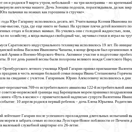
т он и родился 9 марта утром, небольшой – на три килограмма – но крепеньки
вернули ангелочка нашего. Дочь Зоюшка подошла, поразглядывала, да как закр
 Юга пальчики на ножках как горошины в стручке».
44 года Юре Гагарину исполнилось десять лет. Учительница Ксения Ивановна п
око-высоко, туда, где еще никто не бывал. На хрупкие плечи детей военного по
енных отцах и болезных мамках. Но учились они с голодной жадностью, ловя, 
ал по хозяйству, а когда выпадал свободный час, заучивал стихи и играл на т
муся Саратовского индустриального техникума исполнилось 19 лет. По инициа
данской войны Василия Ивановича Чапаева, в конце февраля был организован 
кой Армии и Военно-Морского Флота. Активное участие в подготовке пробега
аты. В тот день ранней весны были похороны великого вождя Советского Нар
нт Оренбургского летного училища Юрий Гагарин принял приглашение Валентин
а праздник в честь женщин большой семьи повара Ивана Степановича Горячева
ла на свидание с учлетом. Гагариным. Юрию Алексеевичу исполнилось в дни
нант-перехватчик 769-го истребительного авиаполка 122-й истребительной ав
е советско-норвежской границы над Баренцевым морем принимал поздравления
 книга «Путь в космос» с примечательной надписью супруги Валентины Иванов
 событие: 10 апреля родился первый ребенок – дочь Елена Юрьевна. Родителя
ий лейтенант Гагарин после успешного прохождения длительных испытаний в
м морем и забрать семью из поселка Луостари-Новое поблизости от Печенги 
в маленькой служебной квартирке его 26-летие.