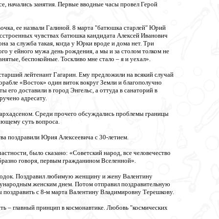
е, начались занятия. Первые вводные часы провел Герой
очка, ее назвали Галиной. 8 марта "батюшка старлей" Юрий
расстроенных чувствах батюшка кандидата Алексей Иванович
а за служба такая, когда у Юрки вроде и дома нет. Три
го у ейного мужа день рождения, а мы и за столом толком не
анятые, беспокойные. Тоскливо мне стало – я и уехал».
 старший лейтенант Гагарин. Ему предложили на всякий случай
орабле «Восток» один виток вокруг Земли и благополучно
 его доставили в город Энгельс, а оттуда в санаторий в
ручено адресату.
 Гархадсеном. Среди прочего обсуждались проблемы границы
ающему суть вопроса.
ва поздравили Юрия Алексеевича с 30-летием.
частности, было сказано: «Советский народ, все человечество
бразно говоря, первым гражданином Вселенной».
ородок. Поздравил любимую женщину и жену Валентину
ждународным женским днем. Потом отправил поздравительную
ы поздравить с 8-м марта Валентину Владимировну Терешкову.
сть – главный принцип в космонавтике. Любовь "космических