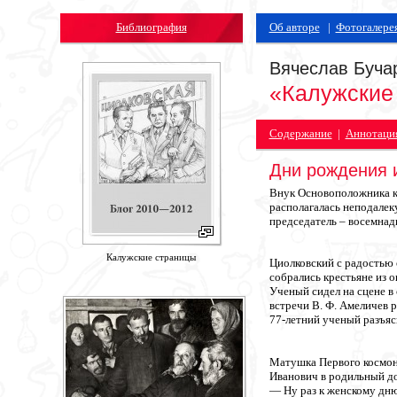
Библиография
Об авторе
|
Фотогалере
Вячеслав Буча
«Калужские
Содержание
|
Аннотаци
Дни рождения и
Внук Основоположника ко
располагалась неподалеку
председатель – восемнад
Калужские страницы
Циолковский с радостью 
собрались крестьяне из 
Ученый сидел на сцене в 
встречи В. Ф. Амеличев р
77-летний ученый разъяс
Матушка Первого космона
Иванович в родильный до
—
Ну раз к женскому дню