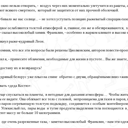
и окно нельзя отворить, - воздух через них моментально улетучится из ракеты,
т всякого смертного, который не защитится от них прочной оболочкой.
е убивало же нас солнце... – не хотел уступать позицию рыжеватый спорщик-газ
вдвое ослабляются толстой атмосферой и, главное, ею же и обезвреживаются,
 сказал высоколобый химик Франклин, - особенно в жарком климате и высоко в
ликнул рыже-кудрявый Леон.
апомнив, что все эти вопросы были решены Циолковским, автором повести-проек
ил я, - принесите облачения, необходимые для жизни в пустоте... Вы же знаете,
с достану их и возвращусь!
удрявый белорус уже плыл на спине обратно с двумя, обращёнными вниз «жи
вать «деда Костю»:
еще спускаться на планеты, в негодные для дыхания атмосферы… Чтобы жить в
е видите. Она облекает все тело с головой, непроницаема для газов и паров,
и паров согревающую толстую подкладку, соединяется с особым контейнером,
 Углекислый газ, пары воды и тугие продукты выделения тела поглощаются в 
еют массу не больше 10 килограммов.
 где очень разреженные газы, - заметил высоколобый Франклин, - нам эти оде