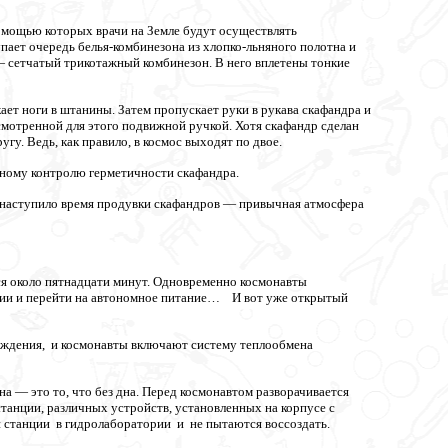
помощью которых врачи на Земле будут осуществлять
пает очередь белья-комбинезона из хлопко-льняного полотна и
 сетчатый трикотажный комбинезон. В него вплетены тонкие
кает ноги в штанины. Затем пропускает руки в рукава скафандра и
усмотренной для этого подвижной ручкой. Хотя скафандр сделан
гу. Ведь, как правило, в космос выходят по двое.
ному контролю герметичности скафандра.
 наступило время продувки скафандров — привычная атмосфера
ся около пятнадцати минут. Одновременно космонавты
нции и перейти на автономное питание… И вот уже открытый
аждения, и космонавты включают систему теплообмена
на — это то, что без дна. Перед космонавтом разворачивается
станции, различных устройств, установленных на корпусе с
 станции в гидролаборатории и не пытаются воссоздать.