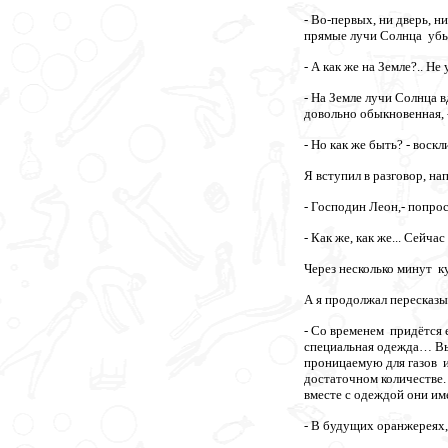
- Во-первых, ни дверь, н
прямые лучи Солнца убью
- А как же на Земле?.. Н
- На Земле лучи Солнца 
довольно обыкновенная, -
- Но как же быть? - воск
Я вступил в разговор, н
- Господин Леон,- попрос
- Как же, как же... Сейча
Через несколько минут к
А я продолжал пересказы
- Со временем придётся 
специальная одежда… Вы е
проницаемую для газов 
достаточном количестве.
вместе с одеждой они им
- В будущих оранжереях,