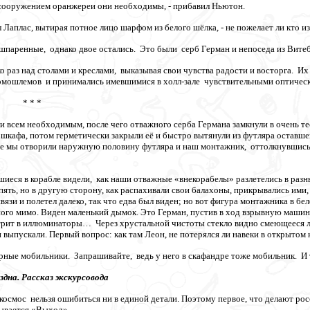
 сооружением оранжереи они необходимы, - прибавил Ньютон.
ал Лаплас, вытирая потное лицо шарфом из белого шёлка, - не пожелает ли кто и
 ошпаренные, однако двое остались. Это были серб Герман и непоседа из Ви
о раз над столами и креслами, выказывая свои чувства радости и восторга. И
рмошлемов и принимались имевшимися в холл-зале чувствительными оптичес
 *
и всем необходимым, после чего отважного серба Германа замкнули в очень те
шкафа, потом герметически закрыли её и быстро вытянули из футляра оставшег
 мы отворили наружную половину футляра и наш монтажник, оттолкнувшись, в
иеся в корабле видели, как наши отважные «внекорабелы» разлетелись в разн
пять, но в другую сторону, как распахивали свои балахоны, прикрывались ими
язи и полетел далеко, так что едва был виден; но вот фигура монтажника в бе
ого мимо. Виден маленький дымок. Это Герман, пустив в ход взрывную машинк
мотрит в иллюминаторы… Через хрустальной чистоты стекло видно смеющееся 
и выпускали. Первый вопрос: как там Леон, не потерялся ли навеки в открытом
зерные мобильники. Запрашивайте, ведь у него в скафандре тоже мобильник. И 
 Рассказ экскурсовода
осмос нельзя ошибиться ни в единой детали. Поэтому первое, что делают ро
ывается «Выход».