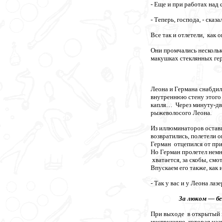
- Еще и при работах над
- Теперь, господа, - сказ
Все так и отлетели, как
Они промчались нескольк
макушках стеклянных ге
* *
Леона и Германа снабдил
внутреннюю стену этого 
капля… Через минуту-две
рыжеволосого Леона.
Из иллюминаторов оставш
возвратились, полетели о
Герман отцепился от прив
Но Герман пролетел немн
хватается, за скобы, с
Впускаем его также, как 
- Так у вас и у Леона ла
За люком — бездна.
При выходе в открытый к
инструкцию, которая наз