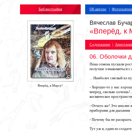
Библиография
Об авторе
|
Фотогалере
Вячеслав Буча
«Вперёд, к 
Содержание
|
Аннотаци
06. Оболочки 
Пока семена пускали рос
получше ознакомиться с
…Наиболее смелый из пут
Вперёд, к Марсу!
- Хорошо-то у нас хорош
вперед, сколько хочешь!.
космическое пространств
- Отчего же! Это вполне
приборами для дыхания и
- Почему бы не раскрыть
Тут уж я, один из создат