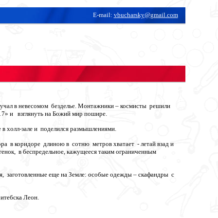
E-mail:
vbucharsky@gmail.com
 скучал в невесомом безделье. Монтажники – космисты решили
7» и взглянуть на Божий мир пошире.
 в холл-зале и поделился размышлениями.
ора в коридоре длиною в сотню метров хватает - летай взад и
 стенок, в беспредельное, кажущееся таким ограниченным
ния, заготовленные еще на Земле: особые одежды – скафандры с
Витебска Леон.