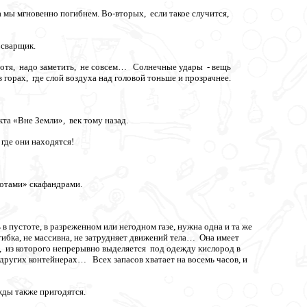
 а мы мгновенно погибнем. Во-вторых, если такое случится,
осварщик.
 хотя, надо заметить, не совсем… Солнечные удары - вещь
 горах, где слой воздуха над головой тоньше и прозрачнее.
та «Вне Земли», век тому назад.
 где они находятся!
вотами» скафандрами.
 пустоте, в разреженном или негодном газе, нужна одна и та же
 гибка, не массивна, не затрудняет движений тела… Она имеет
 из которого непрерывно выделяется под одежду кислород в
других контейнерах… Всех запасов хватает на восемь часов, и
жды также пригодятся.