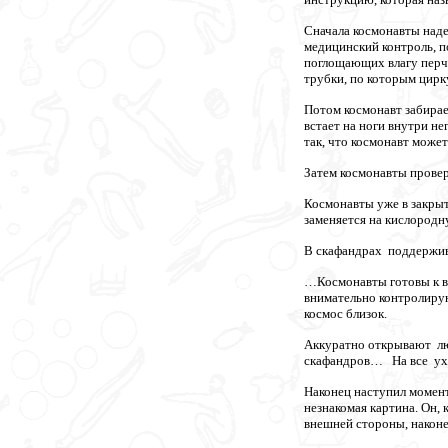
Сначала космонавты наде
медицинский контроль, п
поглощающих влагу перча
трубки, по которым цирк
Потом космонавт забирает
встает на ноги внутри не
так, что космонавт может
Затем космонавты прове
Космонавты уже в закры
заменяется на кислородн
В скафандрах поддержива
…Космонавты готовы к вы
внимательно контролиру
космос близок.
Аккуратно открывают лю
скафандров… На все уход
Наконец наступил момент,
незнакомая картина. Он, 
внешней стороны, наконе