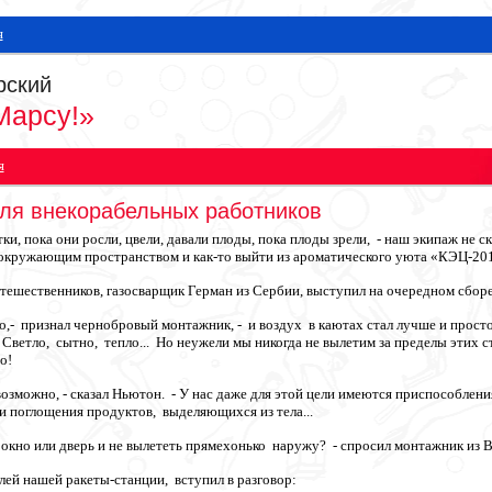
я
рский
Марсу!»
я
для внекорабельных работников
тки, пока они росли, цвели, давали плоды, пока плоды зрели, - наш экипаж не
 окружающим пространством и как-то выйти из ароматического уюта «КЭЦ-201
ешественников, газосварщик Герман из Сербии, выступил на очередном сборе
о,- признал чернобровый монтажник, - и воздух в каютах стал лучше и прост
. Светло, сытно, тепло... Но неужели мы никогда не вылетим за пределы этих
о!
 возможно, - сказал Ньютон. - У нас даже для этой цели имеются приспособле
 поглощения продуктов, выделяющихся из тела...
 окно или дверь и не вылететь прямехонько наружу? - спросил монтажник из 
елей нашей ракеты-станции, вступил в разговор: