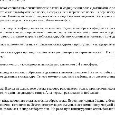
вают специальные гигиенические плавки и медицинский пояс с датчиками, с 
отом хлопчатобумажные носки, а сверху еще и шерстяные носки. Теперь насту
ток. Наконец космонавт надевает облегающий костюм водяного охлаждения —
улирует вода и охлаждает тело. Далее шлемофон.
ся сзади в скафандр через вырез в кирасе. Садится на обрез скафандра и спус
го. Затем тросиком притягивает ранец-крышку, закрывает его и запирает пред
 самостоятельно закрыть свой скафандр, обычно космонавты помогают друг дру
ряют положение органов управления скафандром и приступают к предваритель
тых скафандрах проводят окончательную проверку их герметичности… И вот
ую.
ется «чисто» кислородная атмосфера с давлением 0,4 атмосферы.
ходу и начинают сбрасывать давление в шлюзовом отсеке. На это потребует
ют давление в скафандре. Теперь можно отключить скафандры от систем ста
к. Выход из шлюзового отсека в космос разрешается только при наличии охл
ит один час двадцать минут. А на первый раз, может, и побольше.
 когда космонавт оказывается на обрезе люка. Перед ним черная бездна, а безд
конечно, готовился на Земле: смотрел видеосъемки, знает компоновку модулей 
ц, готовился в гидролаборатории. Но реальную конфигурацию очень большой