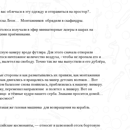
з вас облечься в эту одежду и отправиться на простор?..
тебска Леон… Монтажников обрядили в скафандры.
х голоса излучали в эфир миниатюрные лазеры в шарах на
кими приёмниками.
сную камеру вроде футляра. Для этого сначала отворили
ося ничтожное количество воздуха, - чтобы не пропала его и
ылетел на свободу. Точно так же мы выпустили и его дублёра,
ые стороны и как разматывались их привязи, как монтажники
, как двигались и вращались на манер детских волчков… Вот
лом балахоне снова появилась, приблизилась к нашему линкору.
у, переменил направление и полетел к линкору. Вот он
лицо и тёмные кудри нашего серба. Знаками просится домой…
 космосе?
такая же газовая машинка для возвращения на корабль.
ссийские космонавты, — относят в шлюзовой отсек бортовую