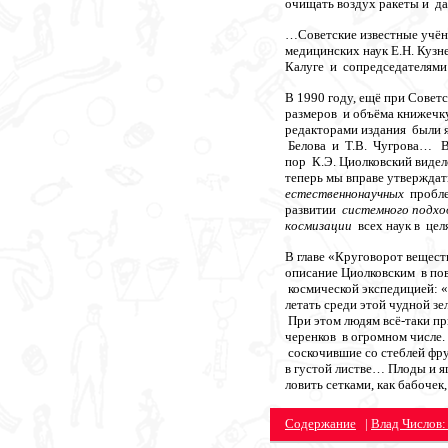
очищать воздух ракеты и да
…Советские известные учён
медицинских наук Е.Н. Кузн
Калуге и сопредседателями
В 1990 году, ещё при Совет
размеров и объёма книжечк
редакторами издания были 
Белова и Т.В. Чугрова… В
пор К.Э. Циолковский виде
теперь мы вправе утверждат
естественнонаучных
пробле
развитии
системного подх
космизации
всех наук в цел
В главе «Круговорот вещест
описание Циолковским в пов
космической экспедицией: «
летать среди этой чудной з
При этом людям всё-таки пр
черенков в огромном числе. 
соскочившие со стеблей фрук
в густой листве… Плоды и яг
ловить сетками, как бабоче
Содержание
|
Влад Числов: