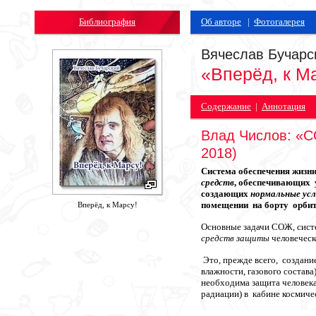
Библиография
Об авторе
|
Фотогалерея
Вячеслав Бучарс
«Вперёд, к М
Содержание
|
Аннотация
Влад Числов: «С
2018)
Система обеспечения жизни
средств
, обеспечивающих
создающих
нормальные
ус
помещении на борту орбит
Вперёд, к Марсу!
Основные задачи СОЖ, сист
средств защиты
человеческ
Это, прежде всего, создани
влажности, газового состав
необходима защита человек
радиации) в кабине космиче