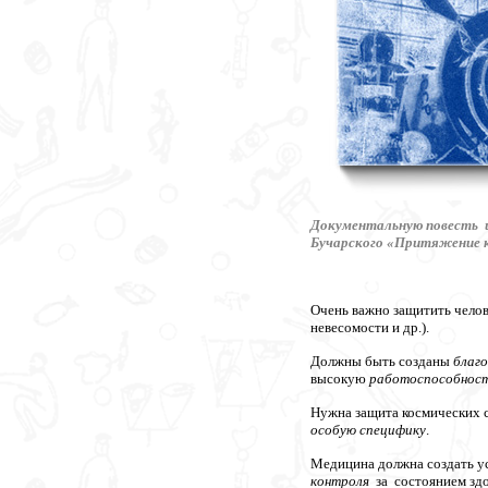
Документальную повесть и
Бучарского «Притяжение к
Очень важно защитить челов
невесомости и др.).
Должны быть созданы
благ
высокую
работоспособност
Нужна защита космических с
особую специфику
.
Медицина должна создать ус
контроля
за состоянием здо