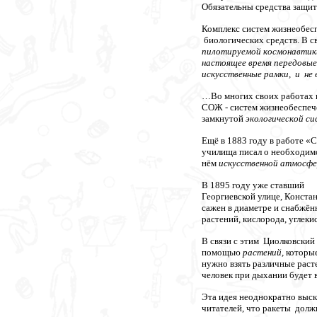
Обязательны средства защит
Комплекс систем жизнеобес
биологических средств. В с
пилотируемой космонавтик
настоящее время передовые 
искусственные рамки, и не 
…Во многих своих работах 
СОЖ - систем жизнеобеспече
замкнутой
экологической с
Ещё в 1883 году в работе «
училища писал о необходимо
нём
искусственной атмосф
В 1895 году уже ставший у
Георгиевской улице, Конста
сажен в диаметре и снабжё
растений, кислорода, углек
В связи с этим Циолковский
помощью
растений,
которые
нужно взять различные раст
человек при дыхании будет 
Эта идея неоднократно выск
читателей, что ракеты долж