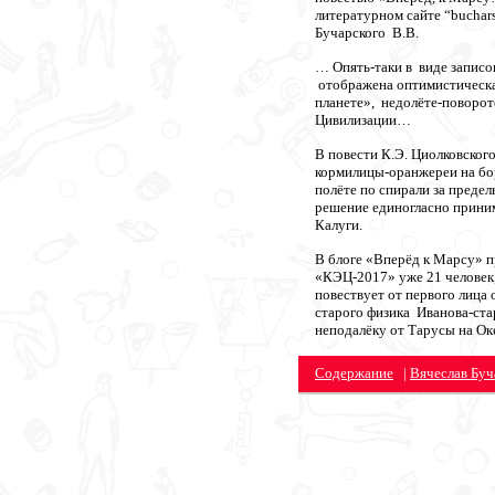
литературном сайте “bucha
Бучарского В.В.
… Опять-таки в виде запис
отображена оптимистическ
планете», недолёте-поворо
Цивилизации…
В повести К.Э. Циолковског
кормилицы-оранжереи на бо
полёте по спирали за предел
решение единогласно приним
Калуги.
В блоге «Вперёд к Марсу» п
«КЭЦ-2017» уже 21 человек,
повествует от первого лица
старого физика Иванова-ст
неподалёку от Тарусы на О
Содержание
|
Вячеслав Буч