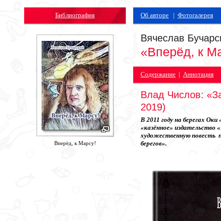
Библиография
Об авторе
|
Фотогалерея
Вячеслав Бучарс
«Вперёд, к М
Содержание
|
Аннотация
Влад Числов: «З
2019)
В 2011 году на берегах О
«казённое» издательство 
художественную повесть п
берегов».
Вперёд, к Марсу!