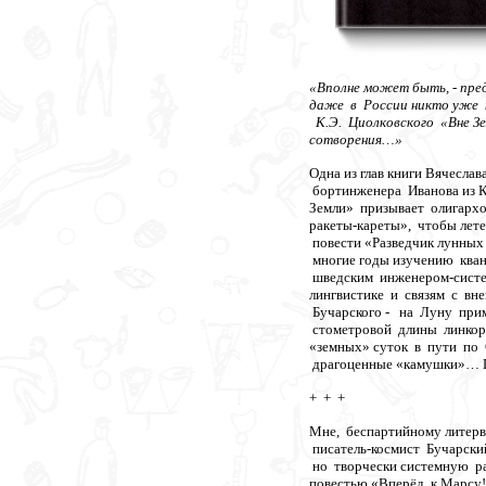
«Вполне может быть, - пред
даже в России никто уже н
К.Э. Циолковского «Вне Зе
сотворения…»
Одна из глав книги Вячесла
бортинженера Иванова из 
Земли» призывает олигархо
ракеты-кареты», чтобы ле
повести «Разведчик лунных
многие годы изучению квант
шведским инженером-систе
лингвистике и связям с вн
Бучарского - на Луну при
стометровой длины линкор
«земных» суток в пути по 
драгоценные «камушки»… П
+ + +
Мне, беспартийному литерв
писатель-космист Бучарски
но творчески системную ра
повестью «Вперёд, к Марсу!