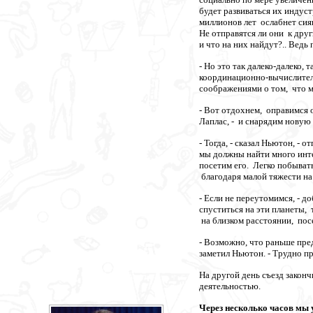
будет развиваться их индуст
миллионов лет ослабнет сия
Не отправятся ли они к дру
и что на них найдут?.. Ведь
- Но это так далеко-далеко,
координационно-вычислитель
соображениями о том, что 
- Вот отдохнем, оправимся 
Лаплас, - и снарядим новую
- Тогда, - сказал Ньютон, -
мы должны найти много инте
посетим его. Легко побывать
благодаря малой тяжести на
- Если не переутомимся, - д
спуститься на эти планеты,
на близком расстоянии, посе
- Возможно, что раньше пре
заметил Ньютон. - Трудно пр
На другой день съезд законч
деятельностью.
Через несколько часов мы 