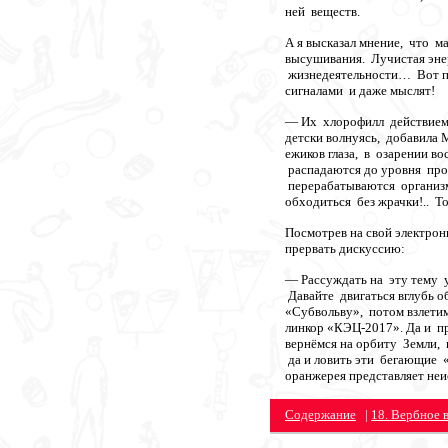
ней веществ.
А я высказал мнение, что 
высушивания. Лучистая эне
жизнедеятельности… Вот п
сигналами и даже мыслят!
— Их хлорофилл действием с
детски волнуясь, добавила 
ежиков глаза, в озарении во
распадаются до уровня про
перерабатываются организ
обходиться без жрачки!.. То
Посмотрев на свой электрон
прервать дискуссию:
— Рассуждать на эту тему у 
Давайте двигаться вглубь о
«Субвольву», потом взлети
линкор «КЭЦ-2017». Да и п
вернёмся на орбиту Земли,
да и ловить эти бегающие 
оранжерея представляет н
Содержание
|
18. Вербное 