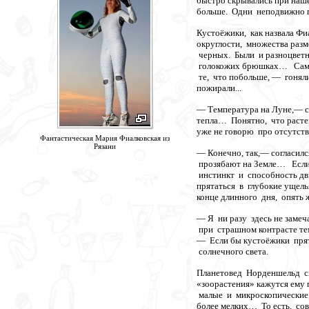
быстро скрывались при наш
больше. Одни неподвижно г
Кустоёжики, как назвала Ф
округлости, множества разм
черных. Были и разноцвет
голокожих брюшках… Самые
те, что побольше, — гоняли
пожирали...
— Температура на Луне,— ск
тепла… Понятно, что расте
уже не говорю про отсутств
Фантастическая Мария Фиалковская из
Рязани
— Конечно, так,— согласил
прозябают на Земле… Если
инстинкт и способность дви
прятаться в глубокие ущель
конце длинного дня, опять 
— Я ни разу здесь не заме
при страшном контрасте те
— Если бы кустоёжики прят
солнечного света.
Планетовед Норденшельд ск
«зоорастения» кажутся ему
малые и микроскопические,
более мелких… То есть, сов