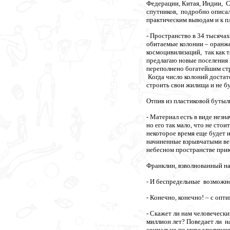
Федерации, Китая, Индии, 
спутников, подробно описа
практическим выводам и к п
- Пространство в 34 тысячах
обитаемые колонии – оранже
космоцивилизаций, так как 
предлагаю новые поселения 
переполнено богатейшим стр
Когда число колоний достат
строить свои жилища и не б
Отпив из пластиковой бутыл
- Материал есть в виде нез
но его так мало, что не сто
некоторое время еще будет и
начиненные взрывчатыми ве
небесном пространстве прию
Франклин, взволнованный н
- И беспредельные возможн
- Конечно, конечно! – с о
- Скажет ли нам человечески
миллион лет? Поведает ли н
социально по мере увеличен