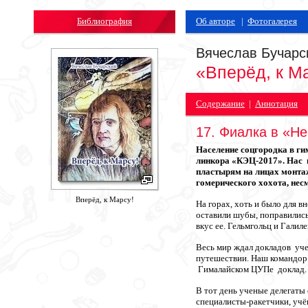
Библиография
Об авторе
|
Фотогалерея
Вячеслав Бучарс
«Вперёд, к М
Содержание
|
Аннотация
17. Фиалка в «Не
Население соцгородка в ги
линкора «КЭЦ-2017». Нас в
пластырям на лицах монтаж
гомерического хохота, несм
Вперёд, к Марсу!
На горах, хоть и было для 
оставили шубы, поправились
вкус ее. Гельмгольц и Галиле
Весь мир ждал докладов у
путешествии. Наш командор 
Гималайском ЦУПе доклад.
В тот день ученые делегаты
специалисты-ракетчики, учё