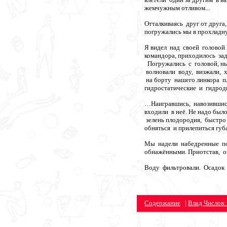
жемчужным отливом...
Отталкиваясь друг от друга
погружались мы в прохладн
Я видел над своей голово
командора, приходилось зад
Погружались с головой, ны
волновали воду, визжали, 
на борту нашего линкора п
гидростатические и гидрод
…Наигравшись, навозившись
входили в неё. Не надо бы
зелень плодородия, быстр
обняться и прилепиться губ
Мы надели набедренные по
обнажёнными. Приотстав, о
Воду фильтровали. Осадок 
Содержание
|
Влад Числов: