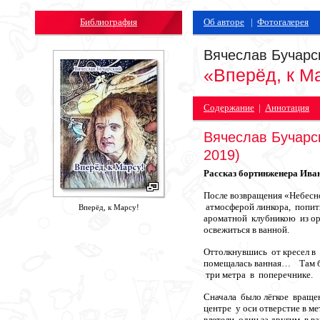
Библиография
Об авторе
|
Фотогалерея
Вячеслав Бучарс
«Вперёд, к М
Содержание
|
Аннотация
Вячеслав Бучарск
2019)
Рассказ бортинженера Ива
После возвращения «Небесн
атмосферой линкора, попить
Вперёд, к Марсу!
ароматной клубникою из ор
освежиться в ванной.
Оттолкнувшись от кресел в 
помещалась ванная… Там бы
три метра в поперечнике.
Сначала было лёгкое вращен
центре у оси отверстие в
влетели один за другим в ва