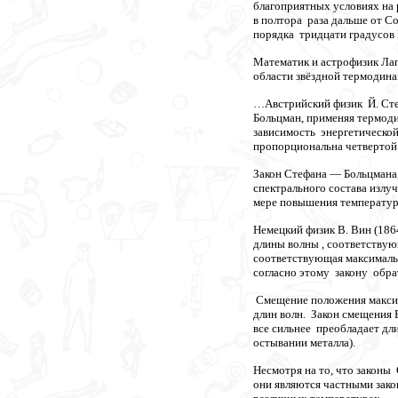
благоприятных условиях на 
в полтора раза дальше от 
порядка тридцати градусов 
Математик и астрофизик Лап
области звёздной термодина
…Австрийский физик Й. Стеф
Больцман, применяя термоди
зависимость энергетической
пропорциональна четвертой
Закон Стефана — Больцмана,
спектрального состава излу
мере повышения температуры
Немецкий физик В. Вин (186
длины волны , соответствую
соответствующая максимальн
согласно этому закону обр
Смещение положения максим
длин волн. Закон смещения 
все сильнее преобладает дл
остывании металла).
Несмотря на то, что законы
они являются частными зако