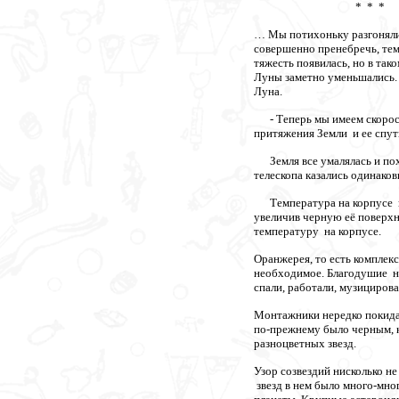
* * *
… Мы потихоньку разгоняли
совершенно пренебречь, тем 
тяжесть появилась, но в так
Луны заметно уменьшались. 
Луна.
- Теперь мы имеем скорость
притяжения Земли и ее спутн
Земля все умалялась и похо
телескопа казались одинаков
Температура на корпусе на
увеличив черную её поверх
температуру на корпусе.
Оранжерея, то есть комплек
необходимое. Благодушие на
спали, работали, музицировал
Монтажники нередко покидал
по-прежнему было черным, к
разноцветных звезд.
Узор созвездий нисколько н
звезд в нем было много-мног