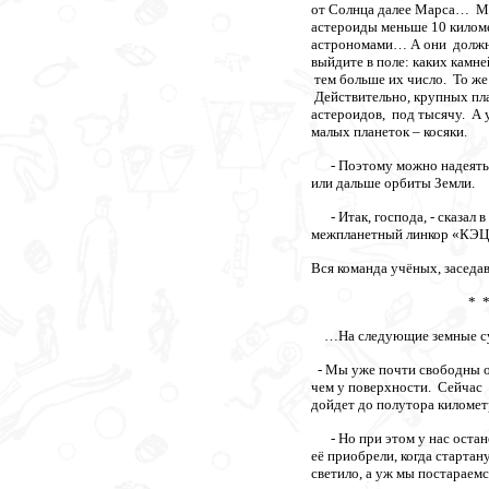
от Солнца далее Марса… Мож
астероиды меньше 10 киломе
астрономами… А они должны 
выйдите в поле: каких камне
тем больше их число. То ж
Действительно, крупных пла
астероидов, под тысячу. А
малых планеток – косяки.
- Поэтому можно надеяться,
или дальше орбиты Земли.
- Итак, господа, - сказал 
межпланетный линкор «КЭЦ-
Вся команда учёных, заседав
* * 
…На следующие земные сут
- Мы уже почти свободны от 
чем у поверхности. Сейчас 
дойдет до полутора километр
- Но при этом у нас остане
её приобрели, когда старта
светило, а уж мы постараемс