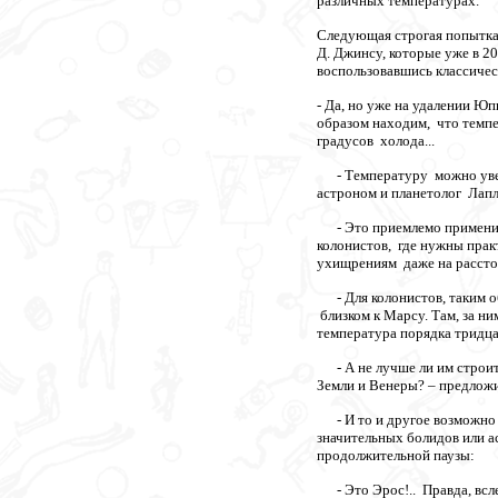
различных температурах.
Следующая строгая попытка
Д. Джинсу, которые уже в 2
воспользовавшись классичес
- Да, но уже на удалении Ю
образом находим, что темп
градусов холода...
- Температуру можно увели
астроном и планетолог Лапл
- Это приемлемо применител
колонистов, где нужны прак
ухищрениям даже на расстоя
- Для колонистов, таким обр
близком к Марсу. Там, за ни
температура порядка тридца
- А не лучше ли им строит
Земли и Венеры? – предлож
- И то и другое возможно и
значительных болидов или а
продолжительной паузы:
- Это Эрос!.. Правда, всле