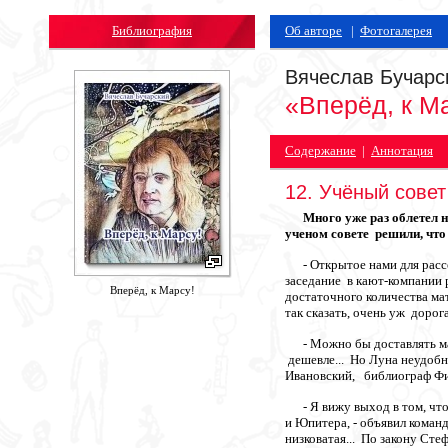
Библиография
Об авторе
|
Фотогалерея
Вячеслав Бучарс
«Вперёд, к М
Содержание
|
Аннотация
12. Учёный совет
Много уже раз облетел на
ученом совете решили, что
- Открытое нами для рассе
заседание в кают-компании 
Вперёд, к Марсу!
достаточного количества ма
так сказать, очень уж дорога
- Можно бы доставлять мате
дешевле... Но Луна неудобн
Ивановский, библиограф Фиа
- Я вижу выход в том, что
и Юпитера, - объявил коман
низковатая... По закону Ст