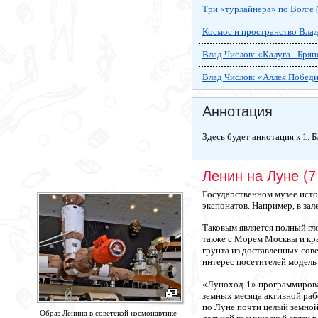
Три «турлайнера» по Волге 
Космос и пространство Влад
Влад Числов: «Калуга - Брян
Влад Числов: «Аллея Победи
Аннотация
Здесь будет аннотация к 1. 
Ленин на Луне (7
Государственном музее исто
экспонатов. Например, в зал
Таковым является полный гл
также с Морем Москвы и кр
грунта из доставленных со
интерес посетителей модель
«Луноход-1» программировал
земных месяца активной раб
по Луне почти целый земной
Образ Ленина в советской космонавтике