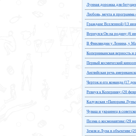
Лунная дорожка для бегущег
Любовь, мечта и программа 
Граждане Вселенной (13 ию
Вернулся Он на родину (6 и
В Финляндии у Ленина, у Ма
Коперниканская верность и р
Первый космический киноопе
Английская речь американск
Черток и его команда (17 де
Ревнуя к Копернику (20 февр
Калужская «Панорама Луны»
Чуваш и украинец в советско
Поэма о космонавтике (29 н
Земля и Луна в объективе (2