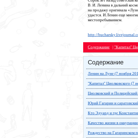
Сорок лет назад советская к
В. И. Ленина в дальний косм
на продажу оригинала «Луно
удастся. И Ленин еще многи
местопребыванием.
http://bucharsky.livejournal
Содержание
|
"Капитал" Ци
Содержание
Ленин на Луне (7 ноября 20
"Капитал" Циолковского (7 н
Циолковский и Полицейский 
Юрий Гагарин и саратовский
Кто Эдуард и где Константи
Качество жизни в оккупации
Рождество на Гагаринском по