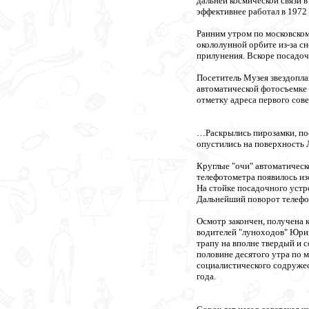
дальней космической связи 
эффективнее работал в 1972
Ранним утром по московском
окололунной орбите из-за с
прилунения. Вскоре посадо
Посетитель Музея звездопла
автоматической фотосъемке 
отметку адреса первого сове
…Раскрылись пирозамки, по
опустились на поверхность 
Круглые "очи" автоматическ
телефотометра появилось из
На стойке посадочного устр
Дальнейший поворот телефот
Осмотр закончен, получена к
водителей "луноходов" Юрий
трапу на вполне твердый и с
половине десятого утра по 
социалистического содруже
года.