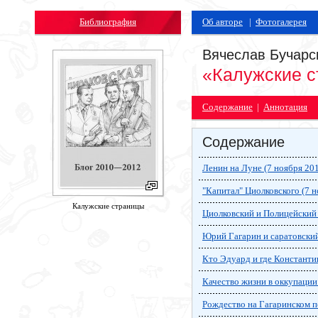
Библиография
Об авторе
|
Фотогалерея
Вячеслав Бучарс
«Калужские 
Содержание
|
Аннотация
Содержание
Ленин на Луне (7 ноября 20
"Капитал" Циолковского (7 н
Калужские страницы
Циолковский и Полицейский 
Юрий Гагарин и саратовский
Кто Эдуард и где Константи
Качество жизни в оккупации
Рождество на Гагаринском по