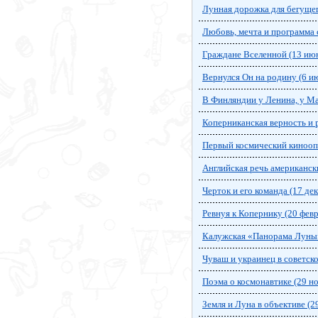
Лунная дорожка для бегущег
Любовь, мечта и программа 
Граждане Вселенной (13 ию
Вернулся Он на родину (6 и
В Финляндии у Ленина, у Ма
Коперниканская верность и р
Первый космический киноопе
Английская речь американск
Черток и его команда (17 де
Ревнуя к Копернику (20 февр
Калужская «Панорама Луны»
Чуваш и украинец в советско
Поэма о космонавтике (29 н
Земля и Луна в объективе (2