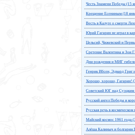
Честь Знамени Победы (15 я
Крещение Есениным (18 янв
Весть в Калуге о смерти Лен
Юрий Гагарин не играл в ка
Цельсий, Чижевский и Первы
Сретение Валентина и Зои Г
Дни рождения и МИГ гибели
Генрик Ибсен, Эдвард Григ 
Хорошо, хорошо, Гагарин! (
Советский ЮГ над Суэцким к
Русский ангел Победы и коро
Русская речь в космическом 
Майский космос 1961 года (
Алёша Калиныч и болгарин Г